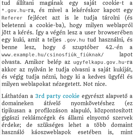
tud állítani magának egy saját cookie-t a
-ra, és mivel a lekéréskor kapott egy
*.gov.hu
fejlécet azt is le tudja tárolni (és
Referer
beletenni a cookie-ba), hogy milyen weblapról
jött a kérés. Így a végén lesz a user browserében
egy kuki, amit a teljes
tud használni, és
.gov.hu
benne lesz, hogy ő szuptóber 42.-én a
lapot
www.example.hu/csinosfiúk_fiúknak/
olvasta. Amikor belép az
-ra
ugyfelkapu.gov.hu
akkor az nyilván le tudja olvasni a saját kukiját,
és végig tudja nézni, hogy ki a kedves ügyfél és
milyen weblapokat nézegetett. Not nice.
Láthatóan a
3rd party cookie
egyrészt alapvető a
domaineken átívelő nyomkövetéshez (ez
tipikusan a profilozáson alapuló, központosított
gigászi reklámcégek és állami elnyomó szervek
érdeke; de szükséges lehet a több domaint
használó káoszweblapok esetében is, mint