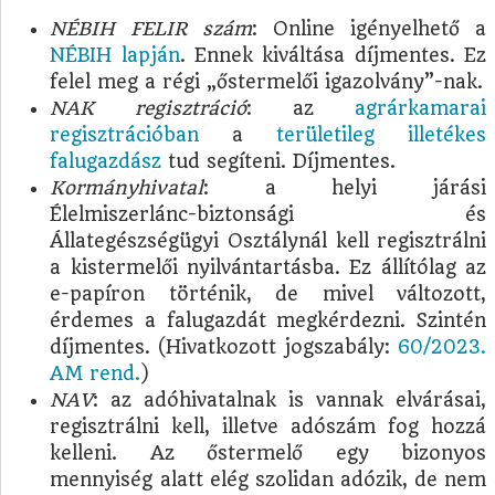
NÉBIH FELIR szám
: Online igényelhető a
NÉBIH lapján
. Ennek kiváltása díjmentes. Ez
felel meg a régi „őstermelői igazolvány”-nak.
NAK regisztráció
: az
agrárkamarai
regisztrációban
a
területileg illetékes
falugazdász
tud segíteni. Díjmentes.
Kormányhivatal
: a helyi járási
Élelmiszerlánc-biztonsági és
Állategészségügyi Osztálynál kell regisztrálni
a kistermelői nyilvántartásba. Ez állítólag az
e-papíron történik, de mivel változott,
érdemes a falugazdát megkérdezni. Szintén
díjmentes. (Hivatkozott jogszabály:
60/2023.
AM rend.
)
NAV
: az adóhivatalnak is vannak elvárásai,
regisztrálni kell, illetve adószám fog hozzá
kelleni. Az őstermelő egy bizonyos
mennyiség alatt elég szolidan adózik, de nem