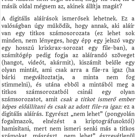
másik oldal mégsem az, akinek állítja magát?
A digitális aláírások ismerősek lehetnek. Ez a
valóságban úgy működik, hogy annak, aki aláír
van egy titkos számosorozata (ez lehet sok
minden, nem lényeges, hogy épp egy jelszó vagy
egy hosszú krixkrax-sorozat egy file-ban), a
számítógép pedig fogja az aláírandó szöveget
(hangot, videót, akármit), kiszámít belőle egy
olyan mintát, ami csak arra a file-ra igaz (ha
bárki megváltoztatja, a minta nem fog
stimmelni), és utána ebből a mintából meg a
titkos számsorozatból csinál egy olyan
számsorozatot, amit
csak a titkot ismerő ember
képes előállítani és csak az adott file-ra igaz:
ez a
digitális aláírás. Egyrészt „nem lehet” (pongyolán
fogalmazok, elnézést a kriptográfusoktól)
hamisítani, mert nem ismeri senki más a titkos
számokat, másrészt „nem lehet” észrevétlenül