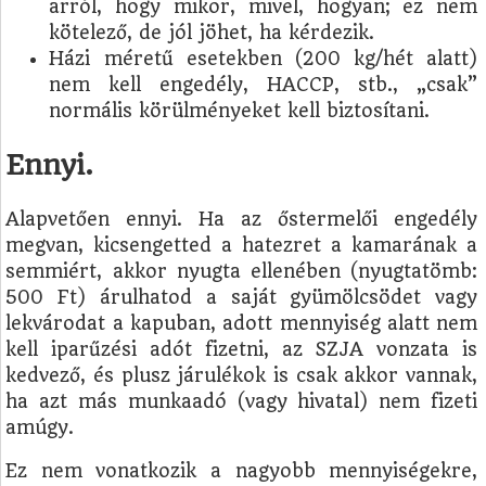
arról, hogy mikor, mivel, hogyan; ez nem
kötelező, de jól jöhet, ha kérdezik.
Házi méretű esetekben (200 kg/hét alatt)
nem kell engedély, HACCP, stb., „csak”
normális körülményeket kell biztosítani.
Ennyi.
Alapvetően ennyi. Ha az őstermelői engedély
megvan, kicsengetted a hatezret a kamarának a
semmiért, akkor nyugta ellenében (nyugtatömb:
500 Ft) árulhatod a saját gyümölcsödet vagy
lekvárodat a kapuban, adott mennyiség alatt nem
kell iparűzési adót fizetni, az SZJA vonzata is
kedvező, és plusz járulékok is csak akkor vannak,
ha azt más munkaadó (vagy hivatal) nem fizeti
amúgy.
Ez nem vonatkozik a nagyobb mennyiségekre,