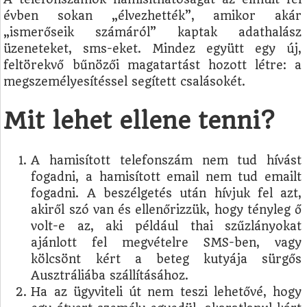
évben sokan „élvezhették”, amikor akár
„ismerőseik számáról” kaptak adathalász
üzeneteket, sms-eket. Mindez együtt egy új,
feltörekvő bűnözői magatartást hozott létre: a
megszemélyesítéssel segített csalásokét.
Mit lehet ellene tenni?
A hamisított telefonszám nem tud hívást
fogadni, a hamisított email nem tud emailt
fogadni. A beszélgetés után hívjuk fel azt,
akiről szó van és ellenőrizzük, hogy tényleg ő
volt-e az, aki például thai szűzlányokat
ajánlott fel megvételre SMS-ben, vagy
kölcsönt kért a beteg kutyája sürgős
Ausztráliába szállításához.
Ha az ügyviteli út nem teszi lehetővé, hogy