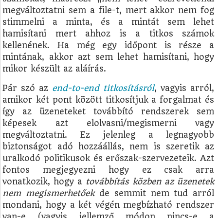
megváltoztatni sem a file-t, mert akkor nem fog
stimmelni a minta, és a mintát sem lehet
hamisítani mert ahhoz is a titkos számok
kellenének. Ha még egy időpont is része a
mintának, akkor azt sem lehet hamisítani, hogy
mikor készült az aláírás.
Pár szó az
end-to-end titkosításról
, vagyis arról,
amikor két pont között titkosítjuk a forgalmat és
így az üzeneteket továbbító rendszerek sem
képesek azt elolvasni/megismerni vagy
megváltoztatni. Ez jelenleg a legnagyobb
biztonságot adó hozzáállás, nem is szeretik az
uralkodó politikusok és erőszak-szervezeteik. Azt
fontos megjegyezni hogy ez csak arra
vonatkozik, hogy a
továbbítás közben az üzenetek
nem megismerhetőek
de semmit nem tud arról
mondani, hogy a két végén megbízható rendszer
van-e (vagyis jellemző módon nincs-e a