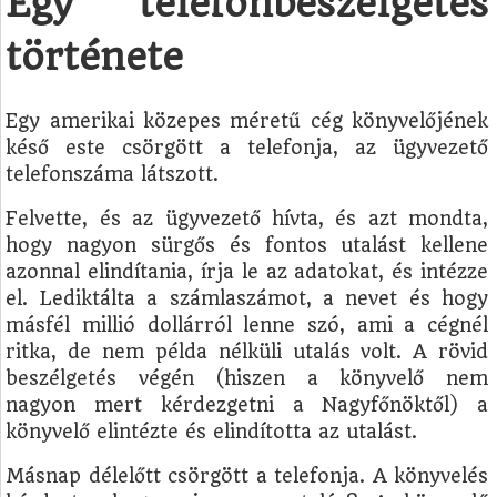
Egy telefonbeszélgetés
története
Egy amerikai közepes méretű cég könyvelőjének
késő este csörgött a telefonja, az ügyvezető
telefonszáma látszott.
Felvette, és az ügyvezető hívta, és azt mondta,
hogy nagyon sürgős és fontos utalást kellene
azonnal elindítania, írja le az adatokat, és intézze
el. Lediktálta a számlaszámot, a nevet és hogy
másfél millió dollárról lenne szó, ami a cégnél
ritka, de nem példa nélküli utalás volt. A rövid
beszélgetés végén (hiszen a könyvelő nem
nagyon mert kérdezgetni a Nagyfőnöktől) a
könyvelő elintézte és elindította az utalást.
Másnap délelőtt csörgött a telefonja. A könyvelés