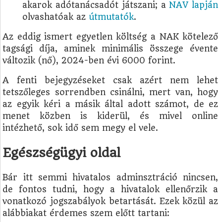
akarok adótanácsadót játszani; a
NAV lapján
olvashatóak az
útmutatók
.
Az eddig ismert egyetlen költség a NAK kötelező
tagsági díja, aminek minimális összege évente
változik (nő), 2024-ben évi 6000 forint.
A fenti bejegyzéseket csak azért nem lehet
tetszőleges sorrendben csinálni, mert van, hogy
az egyik kéri a másik által adott számot, de ez
menet közben is kiderül, és mivel online
intézhető, sok idő sem megy el vele.
Egészségügyi oldal
Bár itt semmi hivatalos adminsztráció nincsen,
de fontos tudni, hogy a hivatalok ellenőrzik a
vonatkozó jogszabályok betartását. Ezek közül az
alábbiakat érdemes szem előtt tartani: