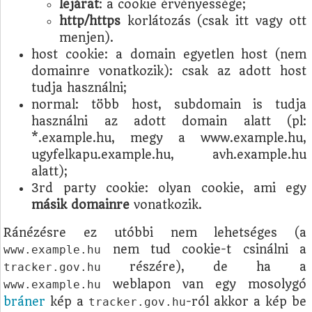
lejárat
: a cookie érvényessége;
http/https
korlátozás (csak itt vagy ott
menjen).
host cookie: a domain egyetlen host (nem
domainre vonatkozik): csak az adott host
tudja használni;
normal: több host, subdomain is tudja
használni az adott domain alatt (pl:
*.example.hu, megy a www.example.hu,
ugyfelkapu.example.hu, avh.example.hu
alatt);
3rd party cookie: olyan cookie, ami egy
másik domainre
vonatkozik.
Ránézésre ez utóbbi nem lehetséges (a
nem tud cookie-t csinálni a
www.example.hu
részére), de ha a
tracker.gov.hu
weblapon van egy mosolygó
www.example.hu
bráner
kép a
-ról akkor a kép be
tracker.gov.hu