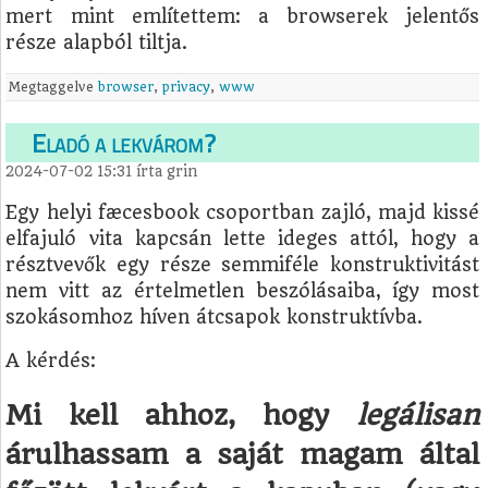
mert mint említettem: a browserek jelentős
része alapból tiltja.
Megtaggelve
browser
,
privacy
,
www
Eladó a lekvárom?
2024-07-02 15:31
írta
grin
Egy helyi fæcesbook csoportban zajló, majd kissé
elfajuló vita kapcsán lette ideges attól, hogy a
résztvevők egy része semmiféle konstruktivitást
nem vitt az értelmetlen beszólásaiba, így most
szokásomhoz híven átcsapok konstruktívba.
A kérdés:
Mi kell ahhoz, hogy
legálisan
árulhassam a saját magam által