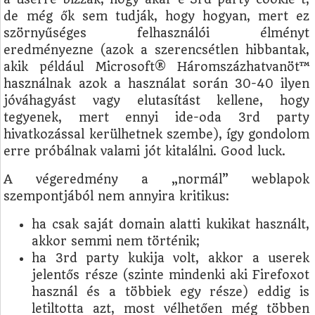
de még ők sem tudják, hogy hogyan, mert ez
szörnyűséges felhasználói élményt
eredményezne (azok a szerencsétlen hibbantak,
akik például Microsoft® Háromszázhatvanöt™
használnak azok a használat során 30-40 ilyen
jóváhagyást vagy elutasítást kellene, hogy
tegyenek, mert ennyi ide-oda 3rd party
hivatkozással kerülhetnek szembe), így gondolom
erre próbálnak valami jót kitalálni. Good luck.
A végeredmény a „normál” weblapok
szempontjából nem annyira kritikus:
ha csak saját domain alatti kukikat használt,
akkor semmi nem történik;
ha 3rd party kukija volt, akkor a userek
jelentős része (szinte mindenki aki Firefoxot
használ és a többiek egy része) eddig is
letiltotta azt, most vélhetően még többen