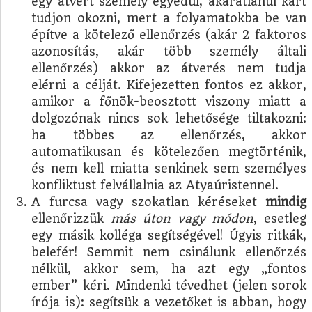
egy átvert személy egyedül, akaratlanul kárt
tudjon okozni, mert a folyamatokba be van
építve a kötelező ellenőrzés (akár 2 faktoros
azonosítás, akár több személy általi
ellenőrzés) akkor az átverés nem tudja
elérni a célját. Kifejezetten fontos ez akkor,
amikor a főnök-beosztott viszony miatt a
dolgozónak nincs sok lehetősége tiltakozni:
ha többes az ellenőrzés, akkor
automatikusan és kötelezően megtörténik,
és nem kell miatta senkinek sem személyes
konfliktust felvállalnia az Atyaúristennel.
A furcsa vagy szokatlan kéréseket
mindig
ellenőrizzük
más úton vagy módon
, esetleg
egy másik kolléga segítségével! Úgyis ritkák,
belefér! Semmit nem csinálunk ellenőrzés
nélkül, akkor sem, ha azt egy „fontos
ember” kéri. Mindenki tévedhet (jelen sorok
írója is): segítsük a vezetőket is abban, hogy