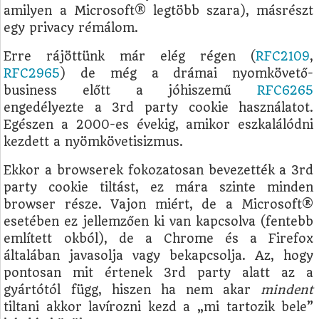
amilyen a Microsoft® legtöbb szara), másrészt
egy privacy rémálom.
Erre rájöttünk már elég régen (
RFC2109
,
RFC2965
) de még a drámai nyomkövető-
business előtt a jóhiszemű
RFC6265
engedélyezte a 3rd party cookie használatot.
Egészen a 2000-es évekig, amikor eszkalálódni
kezdett a nyömkövetisizmus.
Ekkor a browserek fokozatosan bevezették a 3rd
party cookie tiltást, ez mára szinte minden
browser része. Vajon miért, de a Microsoft®
esetében ez jellemzően ki van kapcsolva (fentebb
említett okból), de a Chrome és a Firefox
általában javasolja vagy bekapcsolja. Az, hogy
pontosan mit értenek 3rd party alatt az a
gyártótól függ, hiszen ha nem akar
mindent
tiltani akkor lavírozni kezd a „mi tartozik bele”