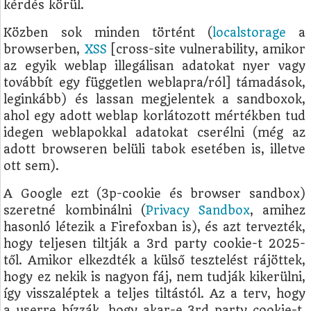
kérdés körül.
Közben sok minden történt (
localstorage
a
browserben,
XSS
[cross-site vulnerability, amikor
az egyik weblap illegálisan adatokat nyer vagy
továbbít egy független weblapra/ról] támadások,
leginkább) és lassan megjelentek a sandboxok,
ahol egy adott weblap korlátozott mértékben tud
idegen weblapokkal adatokat cserélni (még az
adott browseren belüli tabok esetében is, illetve
ott sem).
A Google ezt (3p-cookie és browser sandbox)
szeretné kombinálni (
Privacy Sandbox
, amihez
hasonló létezik a Firefoxban is), és azt tervezték,
hogy teljesen tiltják a 3rd party cookie-t 2025-
től. Amikor elkezdték a külső tesztelést rájöttek,
hogy ez nekik is nagyon fáj, nem tudják kikerülni,
így visszaléptek a teljes tiltástól. Az a terv, hogy
a userre bízzák, hogy akar-e 3rd party cookie-t,