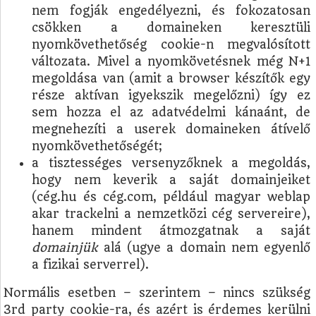
nem fogják engedélyezni, és fokozatosan
csökken a domaineken keresztüli
nyomkövethetőség cookie-n megvalósított
változata. Mivel a nyomkövetésnek még N+1
megoldása van (amit a browser készítők egy
része aktívan igyekszik megelőzni) így ez
sem hozza el az adatvédelmi kánaánt, de
megnehezíti a userek domaineken átívelő
nyomkövethetőségét;
a tisztességes versenyzőknek a megoldás,
hogy nem keverik a saját domainjeiket
(cég.hu és cég.com, például magyar weblap
akar trackelni a nemzetközi cég servereire),
hanem mindent átmozgatnak a saját
domainjük
alá (ugye a domain nem egyenlő
a fizikai serverrel).
Normális esetben – szerintem – nincs szükség
3rd party cookie-ra, és azért is érdemes kerülni