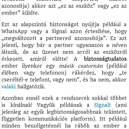
azonosítja) akkor azt „ez az eszköz” vagy „ez az
ember” küldte.
Ezt az alapszintű biztonságot nyújtja például a
WhatsApp vagy a Signal azon értesítése, hogy
„megváltozott a partnered azonosítója”. Ez azt
jelenti, hogy bár a partner ugyanazon a néven
látszik, de az üzenet nem arról az eszközről
érkezett, amiről előtte! A
biztonságtudatos
ember ilyenkor egy
másik csatornán
(például
élőben vagy telefonon) rákérdez, hogy „te
cseréltél-e telefont, vagy nem”, és ha nem, akkor
valaki
hallgatózik.
Azonban ennél ezek a rendszerek sokkal többet
is kínálnak! Vagyük példának a
Signalt
(ami
jelenleg az egyik legbiztonságosabbnak tekintett,
független kommunikációs platform). Itt például
minden beszélgetésnél ha rábök az ember a