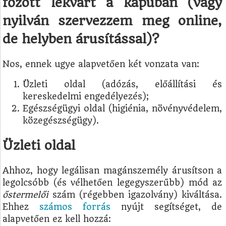
főzött lekvárt a kapuban (vagy
nyilván szervezzem meg online,
de helyben árusítással)?
Nos, ennek ugye alapvetően két vonzata van:
Üzleti oldal (adózás, előállítási és
kereskedelmi engedélyezés);
Egészségügyi oldal (higiénia, növényvédelem,
közegészségügy).
Üzleti oldal
Ahhoz, hogy legálisan magánszemély árusítson a
legolcsóbb (és vélhetően legegyszerűbb) mód az
őstermelői
szám (régebben igazolvány) kiváltása.
Ehhez
számos forrás
nyújt segítséget, de
alapvetően ez kell hozzá: