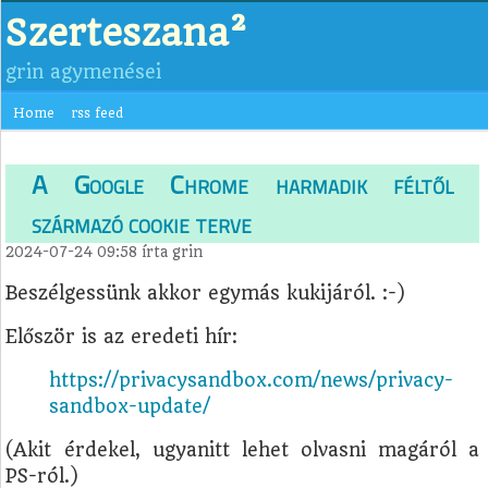
Szerteszana²
grin agymenései
Home
rss feed
A Google Chrome harmadik féltől
származó cookie terve
2024-07-24 09:58
írta
grin
Beszélgessünk akkor egymás kukijáról. :-)
Először is az eredeti hír:
https://privacysandbox.com/news/privacy-
sandbox-update/
(Akit érdekel, ugyanitt lehet olvasni magáról a
PS-ról.)