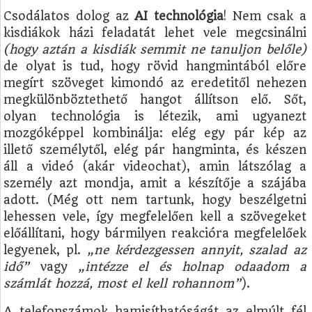
Csodálatos dolog az
AI technológia
! Nem csak a
kisdiákok házi feladatát lehet vele megcsinálni
(hogy aztán a kisdiák semmit ne tanuljon belőle)
de olyat is tud, hogy rövid hangmintából előre
megírt szöveget kimondó az eredetitől nehezen
megkülönböztethető hangot állítson elő. Sőt,
olyan technológia is létezik, ami ugyanezt
mozgóképpel kombinálja: elég egy pár kép az
illető személytől, elég pár hangminta, és készen
áll a videó (akár videochat), amin látszólag a
személy azt mondja, amit a készítője a szájába
adott. (Még ott nem tartunk, hogy beszélgetni
lehessen vele, így megfelelően kell a szövegeket
előállítani, hogy bármilyen reakcióra megfelelőek
legyenek, pl.
„ne kérdezgessen annyit, szalad az
idő”
vagy
„intézze el és holnap odaadom a
számlát hozzá, most el kell rohannom”
).
A telefonszámok hamisíthatóságát az elmúlt fél