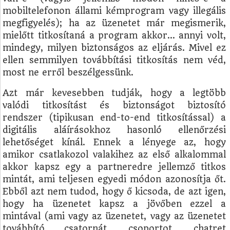
mobiltelefonon állami kémprogram vagy illegális
megfigyelés); ha az üzenetet már megismerik,
mielőtt titkosítaná a program akkor… annyi volt,
mindegy, milyen biztonságos az eljárás. Mivel ez
ellen semmilyen továbbítási titkosítás nem véd,
most ne erről beszélgessünk.
Azt már kevesebben tudják, hogy a legtöbb
valódi titkosítást és biztonságot biztosító
rendszer (tipikusan end-to-end titkosítással) a
digitális aláírásokhoz hasonló ellenőrzési
lehetőséget kínál. Ennek a lényege az, hogy
amikor csatlakozol valakihez az első alkalommal
akkor kapsz egy a partneredre jellemző titkos
mintát, ami teljesen egyedi módon azonosítja őt.
Ebből azt nem tudod, hogy ő kicsoda, de azt igen,
hogy ha üzenetet kapsz a jövőben ezzel a
mintával (ami vagy az üzenetet, vagy az üzenetet
továbbító csatornát, csoportot, chatret