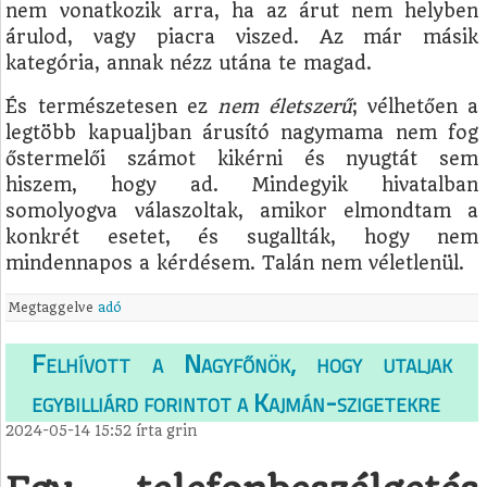
nem vonatkozik arra, ha az árut nem helyben
árulod, vagy piacra viszed. Az már másik
kategória, annak nézz utána te magad.
És természetesen ez
nem életszerű
; vélhetően a
legtöbb kapualjban árusító nagymama nem fog
őstermelői számot kikérni és nyugtát sem
hiszem, hogy ad. Mindegyik hivatalban
somolyogva válaszoltak, amikor elmondtam a
konkrét esetet, és sugallták, hogy nem
mindennapos a kérdésem. Talán nem véletlenül.
Megtaggelve
adó
Felhívott a Nagyfőnök, hogy utaljak
egybilliárd forintot a Kajmán-szigetekre
2024-05-14 15:52
írta
grin