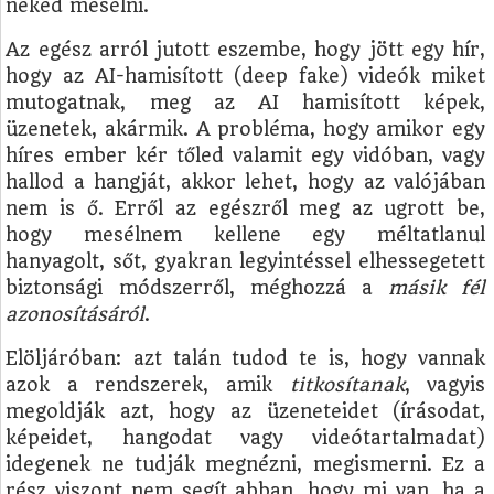
neked mesélni.
Az egész arról jutott eszembe, hogy jött egy hír,
hogy az AI-hamisított (deep fake) videók miket
mutogatnak, meg az AI hamisított képek,
üzenetek, akármik. A probléma, hogy amikor egy
híres ember kér tőled valamit egy vidóban, vagy
hallod a hangját, akkor lehet, hogy az valójában
nem is ő. Erről az egészről meg az ugrott be,
hogy mesélnem kellene egy méltatlanul
hanyagolt, sőt, gyakran legyintéssel elhessegetett
biztonsági módszerről, méghozzá a
másik fél
azonosításáról
.
Elöljáróban: azt talán tudod te is, hogy vannak
azok a rendszerek, amik
titkosítanak
, vagyis
megoldják azt, hogy az üzeneteidet (írásodat,
képeidet, hangodat vagy videótartalmadat)
idegenek ne tudják megnézni, megismerni. Ez a
rész viszont nem segít abban, hogy mi van, ha a