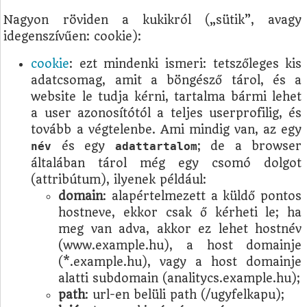
Nagyon röviden a kukikról („sütik”, avagy
idegenszívűen: cookie):
cookie
: ezt mindenki ismeri: tetszőleges kis
adatcsomag, amit a böngésző tárol, és a
website le tudja kérni, tartalma bármi lehet
a user azonosítótól a teljes userprofilig, és
tovább a végtelenbe. Ami mindig van, az egy
és egy
; de a browser
név
adattartalom
általában tárol még egy csomó dolgot
(attribútum), ilyenek például:
domain
: alapértelmezett a küldő pontos
hostneve, ekkor csak ő kérheti le; ha
meg van adva, akkor ez lehet hostnév
(www.example.hu), a host domainje
(*.example.hu), vagy a host domainje
alatti subdomain (analitycs.example.hu);
path
: url-en belüli path (/ugyfelkapu);