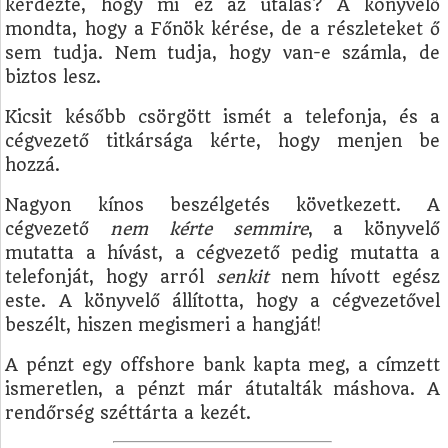
kérdezte, hogy mi ez az utalás? A könyvelő
mondta, hogy a Főnök kérése, de a részleteket ő
sem tudja. Nem tudja, hogy van-e számla, de
biztos lesz.
Kicsit később csörgött ismét a telefonja, és a
cégvezető titkársága kérte, hogy menjen be
hozzá.
Nagyon kínos beszélgetés következett. A
cégvezető
nem kérte semmire
, a könyvelő
mutatta a hívást, a cégvezető pedig mutatta a
telefonját, hogy arról
senkit
nem hívott egész
este. A könyvelő állította, hogy a cégvezetővel
beszélt, hiszen megismeri a hangját!
A pénzt egy offshore bank kapta meg, a címzett
ismeretlen, a pénzt már átutalták máshova. A
rendőrség széttárta a kezét.