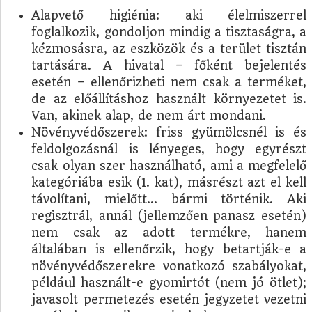
Alapvető higiénia: aki élelmiszerrel
foglalkozik, gondoljon mindig a tisztaságra, a
kézmosásra, az eszközök és a terület tisztán
tartására. A hivatal – főként bejelentés
esetén – ellenőrizheti nem csak a terméket,
de az előállításhoz használt környezetet is.
Van, akinek alap, de nem árt mondani.
Növényvédőszerek: friss gyümölcsnél is és
feldolgozásnál is lényeges, hogy egyrészt
csak olyan szer használható, ami a megfelelő
kategóriába esik (1. kat), másrészt azt el kell
távolítani, mielőtt… bármi történik. Aki
regisztrál, annál (jellemzően panasz esetén)
nem csak az adott termékre, hanem
általában is ellenőrzik, hogy betartják-e a
növényvédőszerekre vonatkozó szabályokat,
például használt-e gyomirtót (nem jó ötlet);
javasolt permetezés esetén jegyzetet vezetni