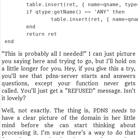
	table.insert(ret, { name=qname, type="A", content="5.4.3.2", ttl=668, domain_id=42, auth=true } )

	if qtype:getName() == 'ANY" then

		table.insert(ret, { name=qname, type="AAAA", content="2001:db8:deaf:beef::42", ttl=420, domain_id=42, auth=true } )

	end

	return ret

"This is probably all I needed!" I can just picture
you saying here and trying to go, but I'll hold on
a little longer for you. Hey, if you give this a try,
you'll see that pdns-server starts and answers
questions, except your function never gets
called. You'll just get a "REFUSED" message. Isn't
it lovely?
Well, not exactly. The thing is, PDNS
needs
to
have a clear picture of the domain in her little
mind before she can start thinking about
processing it. I'm sure there's a way to do that