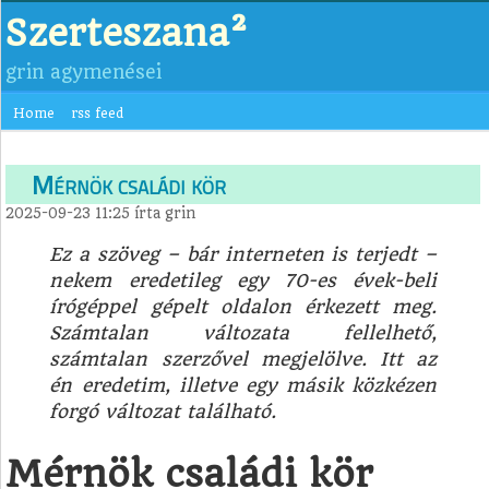
Szerteszana²
grin agymenései
Home
rss feed
Mérnök családi kör
2025-09-23 11:25
írta
grin
Ez a szöveg – bár interneten is terjedt –
nekem eredetileg egy 70-es évek-beli
írógéppel gépelt oldalon érkezett meg.
Számtalan változata fellelhető,
számtalan szerzővel megjelölve. Itt az
én eredetim, illetve egy másik közkézen
forgó változat található.
Mérnök családi kör