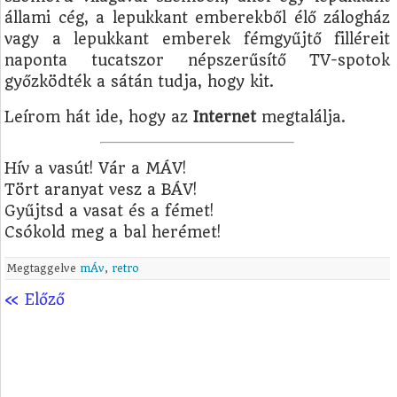
állami cég, a lepukkant emberekből élő zálogház
vagy a lepukkant emberek fémgyűjtő filléreit
naponta tucatszor népszerűsítő TV-spotok
győzködték a sátán tudja, hogy kit.
Leírom hát ide, hogy az
Internet
megtalálja.
Hív a vasút! Vár a MÁV!
Tört aranyat vesz a BÁV!
Gyűjtsd a vasat és a fémet!
Csókold meg a bal herémet!
Megtaggelve
mÁv
,
retro
« Előző