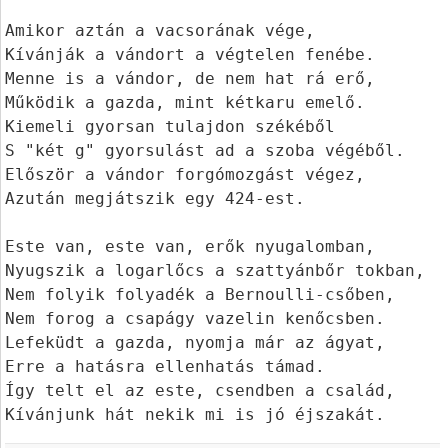
Amikor aztán a vacsorának vége,

Kívánják a vándort a végtelen fenébe.

Menne is a vándor, de nem hat rá erő,

Működik a gazda, mint kétkaru emelő.

Kiemeli gyorsan tulajdon székéből

S "két g" gyorsulást ad a szoba végéből.

Először a vándor forgómozgást végez,

Azután megjátszik egy 424-est.

Este van, este van, erők nyugalomban,

Nyugszik a logarlőcs a szattyánbőr tokban,

Nem folyik folyadék a Bernoulli-csőben,

Nem forog a csapágy vazelin kenőcsben.

Lefeküdt a gazda, nyomja már az ágyat,

Erre a hatásra ellenhatás támad.

Így telt el az este, csendben a család,
