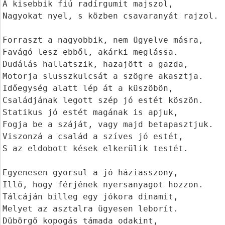
A kisebbik fiú radírgumit majszol,

Nagyokat nyel, s közben csavaranyát rajzol.

Forraszt a nagyobbik, nem ügyelve másra,

Favágó lesz ebből, akárki meglássa.

Dudálás hallatszik, hazajött a gazda,

Motorja slusszkulcsát a szögre akasztja.

Időegység alatt lép át a küszöbön,

Családjának legott szép jó estét köszön.

Statikus jó estét magának is apjuk,

Fogja be a száját, vagy majd betapasztjuk.

Viszonzá a család a szíves jó estét,

S az eldobott kések elkerülik testét.

Egyenesen gyorsul a jó háziasszony,

Illő, hogy férjének nyersanyagot hozzon.

Tálcáján billeg egy jókora dinamit,

Melyet az asztalra ügyesen leborít.

Dübörgő kopogás támada odakint,
