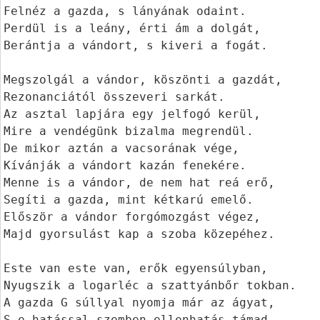
Felnéz a gazda, s lányának odaint.

Perdül is a leány, érti ám a dolgát,

Berántja a vándort, s kiveri a fogát.

Megszolgál a vándor, köszönti a gazdát,

Rezonanciától összeveri sarkát.

Az asztal lapjára egy jelfogó kerül,

Mire a vendégünk bizalma megrendül.

De mikor aztán a vacsorának vége,

Kívánják a vándort kazán fenekére.

Menne is a vándor, de nem hat reá erő,

Segíti a gazda, mint kétkarú emelő.

Először a vándor forgómozgást végez,

Majd gyorsulást kap a szoba közepéhez.

Este van este van, erők egyensúlyban,

Nyugszik a logarléc a szattyánbőr tokban.

A gazda G súllyal nyomja már az ágyat,
