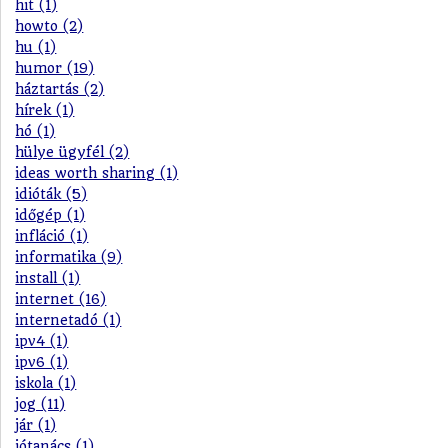
hit (1)
howto (2)
hu (1)
humor (19)
háztartás (2)
hírek (1)
hó (1)
hülye ügyfél (2)
ideas worth sharing (1)
idióták (5)
időgép (1)
infláció (1)
informatika (9)
install (1)
internet (16)
internetadó (1)
ipv4 (1)
ipv6 (1)
iskola (1)
jog (11)
jár (1)
jótanács (1)