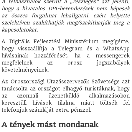
A felhasználók szerint a „részleges” azt jelenti,
hogy a hivatalos DPI-berendezések nem képesek
az összes forgalmat lehallgatni, ezért helyette
szelektíven szakíthatják meg/szakíthatják meg a
kapcsolatokat.
A Digitális Fejlesztési Minisztérium megígérte,
hogy visszaállítja a Telegram és a WhatsApp
hívásainak hozzáférését, ha a messengerek
megfelelnek az orosz jogszabályok
követelményeinek.
Az Oroszországi Utazásszervezők Szövetsége azt
tanácsolta az országot elhagyó turistáknak, hogy
az azonnali üzenetküldő alkalmazásokon
keresztüli hívások tilalma miatt töltsék fel
telefonjuk számláját extra pénzzel.
A tények mást mondanak