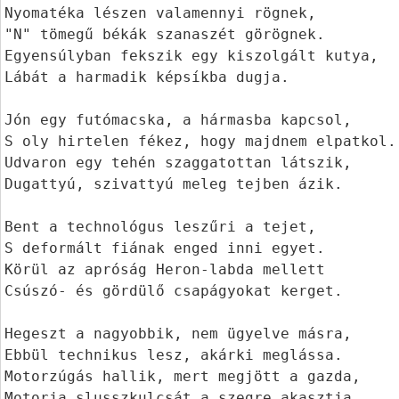
Nyomatéka lészen valamennyi rögnek,

"N" tömegű békák szanaszét görögnek.

Egyensúlyban fekszik egy kiszolgált kutya,

Lábát a harmadik képsíkba dugja.

Jón egy futómacska, a hármasba kapcsol,

S oly hirtelen fékez, hogy majdnem elpatkol.

Udvaron egy tehén szaggatottan látszik,

Dugattyú, szivattyú meleg tejben ázik.

Bent a technológus leszűri a tejet,

S deformált fiának enged inni egyet.

Körül az apróság Heron-labda mellett

Csúszó- és gördülő csapágyokat kerget.

Hegeszt a nagyobbik, nem ügyelve másra,

Ebbül technikus lesz, akárki meglássa.

Motorzúgás hallik, mert megjött a gazda,

Motorja slusszkulcsát a szegre akasztja.
