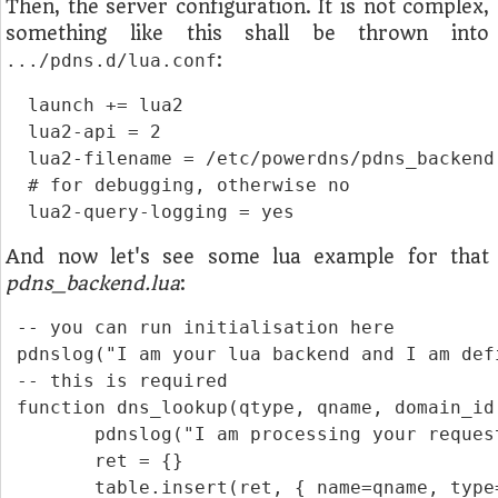
Then, the server configuration. It is not complex,
something like this shall be thrown into
:
.../pdns.d/lua.conf
  launch += lua2

  lua2-api = 2

  lua2-filename = /etc/powerdns/pdns_backend.
  # for debugging, otherwise no

And now let's see some lua example for that
pdns_backend.lua
:
 -- you can run initialisation here

 pdnslog("I am your lua backend and I am def
 -- this is required

 function dns_lookup(qtype, qname, domain_id,
	pdnslog("I am processing your request")

	ret = {}

	table.insert(ret, { name=qname, type="A", content="9.8.7.6", ttl=666, domain_id=42, auth=true } )
