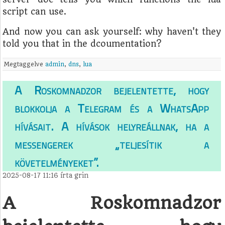
script can use.
And now you can ask yourself: why haven't they
told you that in the dcoumentation?
Megtaggelve
admin
,
dns
,
lua
A Roskomnadzor bejelentette, hogy
blokkolja a Telegram és a WhatsApp
hívásait. A hívások helyreállnak, ha a
messengerek „teljesítik a
követelményeket”.
2025-08-17 11:16
írta
grin
A Roskomnadzor