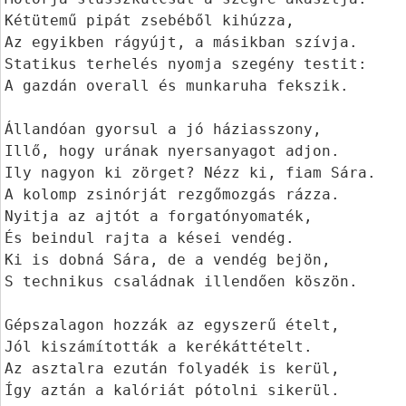
Kétütemű pipát zsebéből kihúzza,

Az egyikben rágyújt, a másikban szívja.

Statikus terhelés nyomja szegény testit:

A gazdán overall és munkaruha fekszik.

Állandóan gyorsul a jó háziasszony,

Illő, hogy urának nyersanyagot adjon.

Ily nagyon ki zörget? Nézz ki, fiam Sára.

A kolomp zsinórját rezgőmozgás rázza.

Nyitja az ajtót a forgatónyomaték,

És beindul rajta a kései vendég.

Ki is dobná Sára, de a vendég bejön,

S technikus családnak illendően köszön.

Gépszalagon hozzák az egyszerű ételt,

Jól kiszámították a kerékáttételt.

Az asztalra ezután folyadék is kerül,

Így aztán a kalóriát pótolni sikerül.
