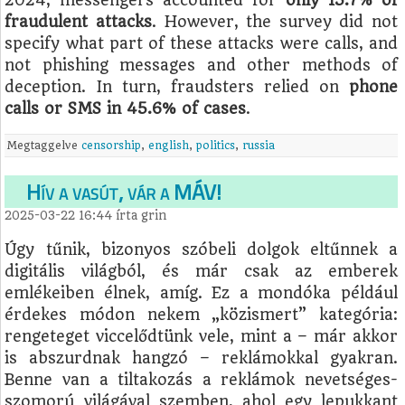
fraudulent attacks
. However, the survey did not
specify what part of these attacks were calls, and
not phishing messages and other methods of
deception. In turn, fraudsters relied on
phone
calls or SMS in 45.6% of cases
.
Megtaggelve
censorship
,
english
,
politics
,
russia
Hív a vasút, vár a MÁV!
2025-03-22 16:44
írta
grin
Úgy tűnik, bizonyos szóbeli dolgok eltűnnek a
digitális világból, és már csak az emberek
emlékeiben élnek, amíg. Ez a mondóka például
érdekes módon nekem „közismert” kategória:
rengeteget viccelődtünk vele, mint a – már akkor
is abszurdnak hangzó – reklámokkal gyakran.
Benne van a tiltakozás a reklámok nevetséges-
szomorú világával szemben, ahol egy lepukkant