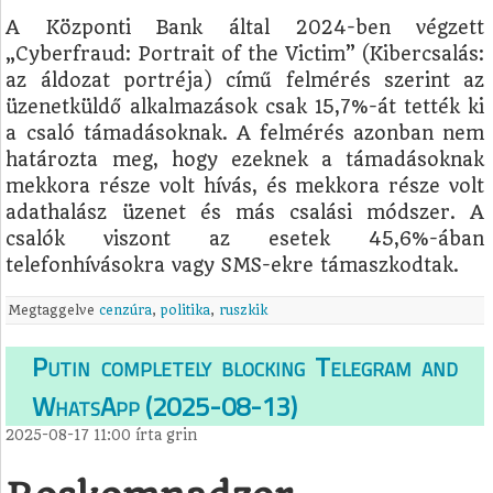
A Központi Bank által 2024-ben végzett
„Cyberfraud: Portrait of the Victim” (Kibercsalás:
az áldozat portréja) című felmérés szerint az
üzenetküldő alkalmazások csak 15,7%-át tették ki
a csaló támadásoknak. A felmérés azonban nem
határozta meg, hogy ezeknek a támadásoknak
mekkora része volt hívás, és mekkora része volt
adathalász üzenet és más csalási módszer. A
csalók viszont az esetek 45,6%-ában
telefonhívásokra vagy SMS-ekre támaszkodtak.
Megtaggelve
cenzúra
,
politika
,
ruszkik
Putin completely blocking Telegram and
WhatsApp (2025-08-13)
2025-08-17 11:00
írta
grin