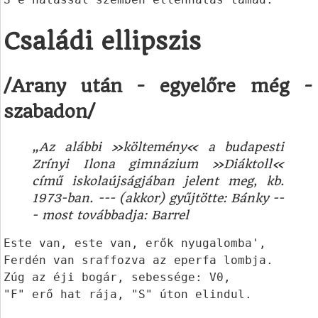
Családi ellipszis
/Arany után - egyelőre még -
szabadon/
„Az alábbi »költemény« a budapesti
Zrínyi Ilona gimnázium »Diáktoll«
című iskolaújságjában jelent meg, kb.
1973-ban. --- (akkor) gyűjtötte: Bánky --
- most továbbadja: Barrel
Este van, este van, erők nyugalomba',

Ferdén van sraffozva az eperfa lombja.

Zúg az éji bogár, sebessége: V0,

"F" erő hat rája, "S" úton elindul.
