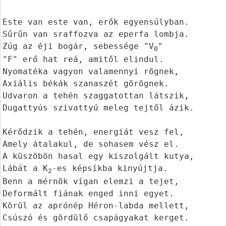
Este van este van, erők egyensúlyban.

Sűrűn van sraffozva az eperfa lombja.

Zúg az éji bogár, sebessége "V
"

0
"F" erő hat reá, amitől elindul.

Nyomatéka vagyon valamennyi rögnek,

Axiális békák szanaszét görögnek.

Udvaron a tehén szaggatottan látszik,

Dugattyús szivattyú meleg tejtől ázik.

Kérődzik a tehén, energiát vesz fel,

Amely átalakul, de sohasem vész el.

A küszöbön hasal egy kiszolgált kutya,

Lábát a K
-es képsíkba kinyújtja.

2
Benn a mérnök vígan elemzi a tejet,

Deformált fiának enged inni egyet.

Körül az aprónép Héron-labda mellett,

Csúszó és gördülő csapágyakat kerget.
