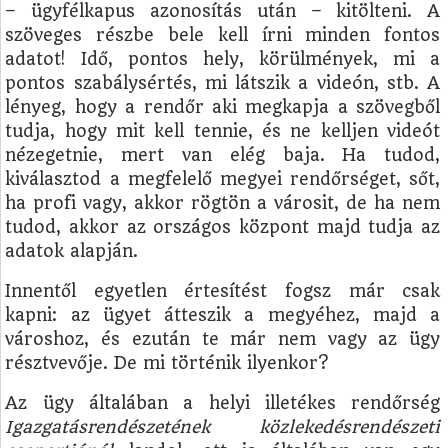
– ügyfélkapus azonosítás után – kitölteni. A
szöveges részbe bele kell írni minden fontos
adatot! Idő, pontos hely, körülmények, mi a
pontos szabálysértés, mi látszik a videón, stb. A
lényeg, hogy a rendőr aki megkapja a szövegből
tudja, hogy mit kell tennie, és ne kelljen videót
nézegetnie, mert van elég baja. Ha tudod,
kiválasztod a megfelelő megyei rendőrséget, sőt,
ha profi vagy, akkor rögtön a városit, de ha nem
tudod, akkor az országos központ majd tudja az
adatok alapján.
Innentől egyetlen értesítést fogsz már csak
kapni: az ügyet átteszik a megyéhez, majd a
városhoz, és ezután te már nem vagy az ügy
résztvevője. De mi történik ilyenkor?
Az ügy általában a helyi illetékes rendőrség
Igazgatásrendészetének közlekedésrendészeti