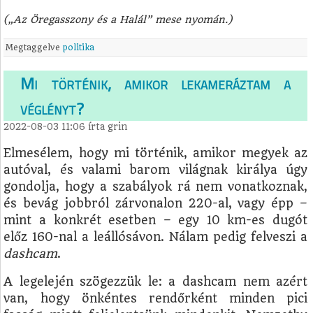
(„Az Öregasszony és a Halál” mese nyomán.)
Megtaggelve
politika
Mi történik, amikor lekameráztam a
véglényt?
2022-08-03 11:06
írta
grin
Elmesélem, hogy mi történik, amikor megyek az
autóval, és valami barom világnak királya úgy
gondolja, hogy a szabályok rá nem vonatkoznak,
és bevág jobbról zárvonalon 220-al, vagy épp –
mint a konkrét esetben – egy 10 km-es dugót
előz 160-nal a leállósávon. Nálam pedig felveszi a
dashcam
.
A legelején szögezzük le: a dashcam nem azért
van, hogy önkéntes rendőrként minden pici