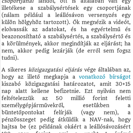
csoportjánál
landol, ott is általában van egy
illetékese a szabálysértések egy csoportjának
(nálam például a leállósávon versenyzés egy
külön hölgyhöz tartozott). Ők megnézik a videót,
elolvassák az adatokat, és ha egyértelmű és
beazonosítható a szabálysértés, a szabálysértő és
a körülmények, akkor megindítják az eljárást; ha
nem, akkor pedig lezárják (de erről sem fogsz
tudni).
A sikeres
közigazgatási eljárás
vége általában az,
hogy az illető megkapja a
vonatkozó bírságot
kiszabó közigazgatási határozatot, amit 30+15
nap alatt kellene befizetnie. Ezt nyilván nem
feltételezzük az 50 millió forint feletti
személygépjárművekről, esetükben a
büntetőpontokat felírják (vagy nem), a
pénzösszeget pedig átküldik a NAV-nak, hogy
hajtsa be (ez példának okáért a leállósávozásért