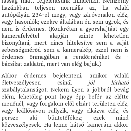
fasság miatt feljelentsünk mindenkit. Nemzethy
hazánkban teljesen normális az, ha valaki
autópályán 234-el megy, vagy záróvonalon előz,
vagy hasonlók; ezekre általában én sem ugrok, és
nem is érdemes. (Konkrétan a gyorshajtást egy
kamerafelvétel alapján szinte lehetetlen
bizonyítani, mert nincs hitelesítve sem a saját
sebességmérőd sem a kamerakép, ezzel nem is
érdemes önmagában a rendőrnéniket és -
bácsikat zaklatni, mert van elég bajuk.)
Akkor érdemes bejelenteni, amikor valaki
életveszélyesen csinál
jól látható
szabálytalanságot. Nekem ilyen a jobbról bevág
elém, lehetőleg pont hogy épp befér az előtte
menőnél, vagy forgalom elől elzárt területen előz,
vagy leállósávon rallyzik, vagy cikázva előz, és
persze aki büntetőfékez; ezek mind
közveszélyesek. Ha lenne hátsó kamerám akkor