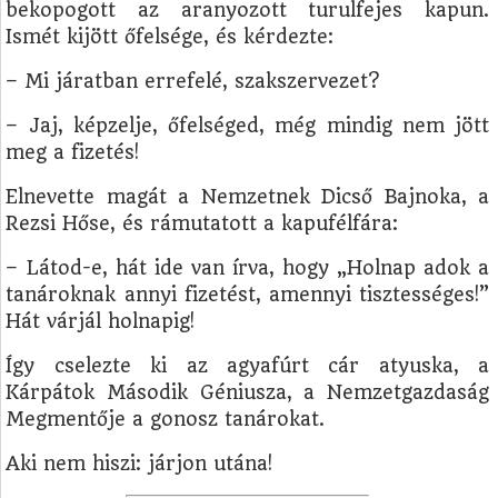
bekopogott az aranyozott turulfejes kapun.
Ismét kijött őfelsége, és kérdezte:
– Mi járatban errefelé, szakszervezet?
– Jaj, képzelje, őfelséged, még mindig nem jött
meg a fizetés!
Elnevette magát a Nemzetnek Dicső Bajnoka, a
Rezsi Hőse, és rámutatott a kapufélfára:
– Látod-e, hát ide van írva, hogy „Holnap adok a
tanároknak annyi fizetést, amennyi tisztességes!”
Hát várjál holnapig!
Így cselezte ki az agyafúrt cár atyuska, a
Kárpátok Második Géniusza, a Nemzetgazdaság
Megmentője a gonosz tanárokat.
Aki nem hiszi: járjon utána!