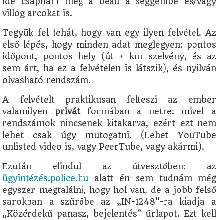
ide csapnám még a beáll a seggembe és/vagy
villog arcokat is.
Tegyük fel tehát, hogy van egy ilyen felvétel. Az
első lépés, hogy minden adat meglegyen: pontos
időpont, pontos hely (út + km szelvény, és az
sem árt, ha ez a felvételen is látszik), és nyilván
olvasható rendszám.
A felvételt praktikusan felteszi az ember
valamilyen
privát
formában a netre: mivel a
rendszámok nincsenek kitakarva, ezért ezt nem
lehet csak úgy mutogatni. (Lehet YouTube
unlisted video is, vagy PeerTube, vagy akármi).
Ezután elindul az útvesztőben: az
ügyintézés.police.hu
alatt én sem tudnám még
egyszer megtalálni, hogy hol van, de a jobb felső
sarokban a szűrőbe az „IN-1248”-ra kiadja a
„Közérdekű panasz, bejelentés” űrlapot. Ezt kell