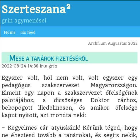
Szerteszana²
grin agymenései
Home
rss feed
Archívum Augusztus 2022
Mese a tanárok fizetéséről
2022-08-24 14:38
írta
grin
Egyszer volt, hol nem volt, volt egyszer egy
pedagógus szakszervezet Magyarországon.
Elment egy napon a szakszervezet őfelségének
palotájához, a dicsőséges Doktor cárhoz,
bekopogott illedelmesen, és amikor őfelsége
kaput nyitott, azt mondta neki:
– Kegyelmes cár atyuskánk! Kérünk téged, hogy
ne éheztesd tovább a tanárokat, és segíts nekik,