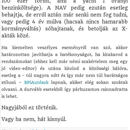
100 ezer forint, ami a yacht 1 órányi
benzinköltsége). A NAV pedig ezután esetleg
behajtja, de erről aztán már senki nem fog tudni,
vagy pedig 4 év múlva (hacsak nincs hamarabb
kormányváltás) sóhajtanak, és betolják az X-
akták közé.
Ha kiemelten veszélyes eseményről van szó, akkor
határozottan javíthatja a hatékonyságot, ha kitakarod a
rendszámokat (ehhez kell már némi szakértelem meg egy
jó video-editor) és utána kitolod a közösségi hálóra,
esetleg a – túl nagyra nőtt és így már nem túl barátságos
stílusú –
BPiAutósok
lapnak, akiket elég sokan szoktak
olvasni. A durvább esetekből így párhuzamos csinnadratta
is lehet.
Nagyjából ez történik.
Vagy ha nem, hát kisnyúl.