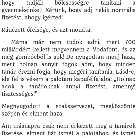
hogy tudják bölcsességre tanítani a
gyermekeinket! Kérünk, hogy adj nekik normális
fizetést, ahogy ígérted!
Ránézett őfelsége, és azt mondta:
– Máma már nem tudok adni, mert 700
milliárdért kellett megvennem a Vodafont, és az
még gombócból is sok! De nyugodtan menj haza,
mert holnap annyit fogok adni, hogy minden
tanár érezni fogja, hogy megéri tanítania. Lásd-e,
ide fel is vésem a palotám kapufélfájába: „Holnap
adok a tanároknak annyi fizetést, amennyi
tisztességes!”
Megnyugodott a szakszervezet, megköszönte
szépen és elment haza.
Ám másnapra csak nem érkezett meg a tanárok
fizetése, elment hát ismét a palotához, és ismét