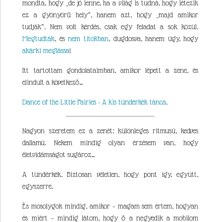
mondta, hogy „de jó lenne, ha a világ is tudná, hogy létezik
ez a gyönyörű hely”, hanem azt, hogy „majd amikor
tudják”. Nem volt kérdés, csak egy feladat a sok közül.
Megtudták
, és
nem titokban
, dugdosva, hanem úgy, hogy
akárki meglássa
!
Itt tartottam gondolataimban, amikor lépett a zene, és
elindult a következő…
Dance of the Little Fairies - A kis tündérkék tánca
.
Nagyon szeretem ez a zenét: különleges ritmusú, kedves
dallamú. Nekem mindig olyan érzésem van, hogy
életvidámságot sugároz…
A tündérkék. Biztosan véletlen, hogy pont így, együtt,
egyszerre.
És mosolygok mindig, amikor – magam sem értem, hogyan
és miért – mindig látom, hogy ő a negyedik a mobilom