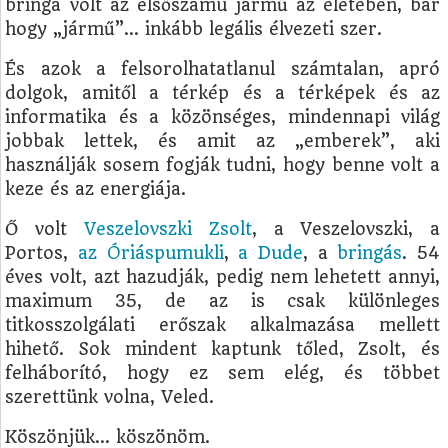
bringa volt az elsőszámú jármű az életében, bár
hogy „jármű”… inkább legális élvezeti szer.
És azok a felsorolhatatlanul számtalan, apró
dolgok, amitől a térkép és a térképek és az
informatika és a közönséges, mindennapi világ
jobbak lettek, és amit az „emberek”, aki
használják sosem fogják tudni, hogy benne volt a
keze és az energiája.
Ő volt
Veszelovszki Zsolt
, a Veszelovszki, a
Portos,
az Óriáspumukli
,
a Dude
, a
bringás
. 54
éves volt, azt hazudják, pedig nem lehetett annyi,
maximum 35, de az is csak különleges
titkosszolgálati erőszak alkalmazása mellett
hihető. Sok mindent kaptunk tőled, Zsolt, és
felháborító, hogy ez sem elég, és többet
szerettünk volna, Veled.
Köszönjük… köszönöm.