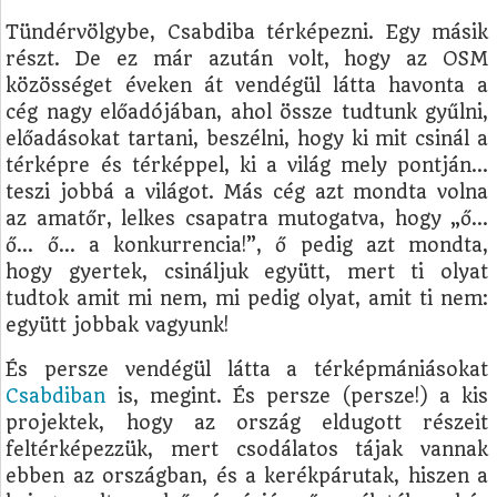
Tündérvölgybe, Csabdiba térképezni. Egy másik
részt. De ez már azután volt, hogy az OSM
közösséget éveken át vendégül látta havonta a
cég nagy előadójában, ahol össze tudtunk gyűlni,
előadásokat tartani, beszélni, hogy ki mit csinál a
térképre és térképpel, ki a világ mely pontján…
teszi jobbá a világot. Más cég azt mondta volna
az amatőr, lelkes csapatra mutogatva, hogy „ő…
ő… ő… a konkurrencia!”, ő pedig azt mondta,
hogy gyertek, csináljuk együtt, mert ti olyat
tudtok amit mi nem, mi pedig olyat, amit ti nem:
együtt jobbak vagyunk!
És persze vendégül látta a térképmániásokat
Csabdiban
is, megint. És persze (persze!) a kis
projektek, hogy az ország eldugott részeit
feltérképezzük, mert csodálatos tájak vannak
ebben az országban, és a kerékpárutak, hiszen a