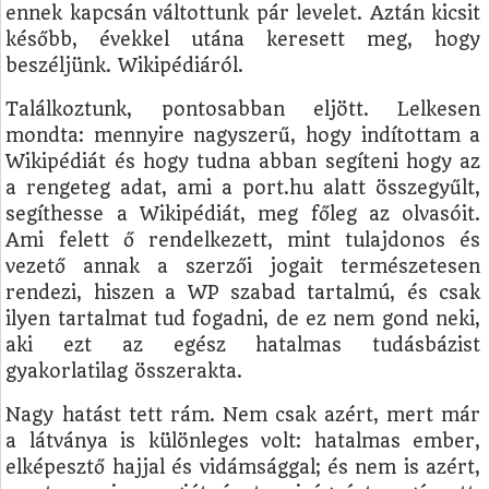
ennek kapcsán váltottunk pár levelet. Aztán kicsit
később, évekkel utána keresett meg, hogy
beszéljünk. Wikipédiáról.
Találkoztunk, pontosabban eljött. Lelkesen
mondta: mennyire nagyszerű, hogy indítottam a
Wikipédiát és hogy tudna abban segíteni hogy az
a rengeteg adat, ami a port.hu alatt összegyűlt,
segíthesse a Wikipédiát, meg főleg az olvasóit.
Ami felett ő rendelkezett, mint tulajdonos és
vezető annak a szerzői jogait természetesen
rendezi, hiszen a WP szabad tartalmú, és csak
ilyen tartalmat tud fogadni, de ez nem gond neki,
aki ezt az egész hatalmas tudásbázist
gyakorlatilag összerakta.
Nagy hatást tett rám. Nem csak azért, mert már
a látványa is különleges volt: hatalmas ember,
elképesztő hajjal és vidámsággal; és nem is azért,