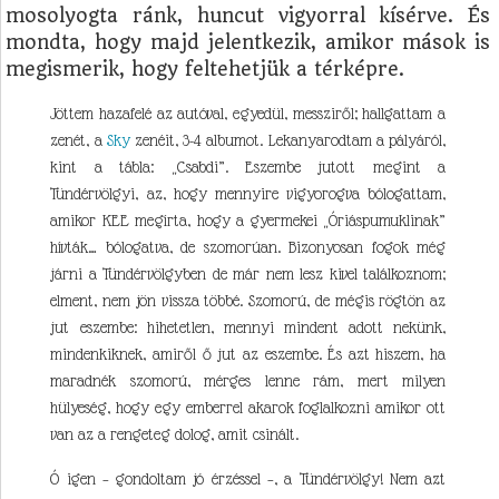
mosolyogta ránk, huncut vigyorral kísérve. És
mondta, hogy majd jelentkezik, amikor mások is
megismerik, hogy feltehetjük a térképre.
Jöttem hazafelé az autóval, egyedül, messziről; hallgattam a
zenét, a
Sky
zenéit, 3-4 albumot. Lekanyarodtam a pályáról,
kint a tábla: „Csabdi”. Eszembe jutott megint a
Tündérvölgyi, az, hogy mennyire vigyorogva bólogattam,
amikor KEE megírta, hogy a gyermekei „Óriáspumuklinak”
hívták… bólogatva, de szomorúan. Bizonyosan fogok még
járni a Tündérvölgyben de már nem lesz kivel találkoznom;
elment, nem jön vissza többé. Szomorú, de mégis rögtön az
jut eszembe: hihetetlen, mennyi mindent adott nekünk,
mindenkiknek, amiről ő jut az eszembe. És azt hiszem, ha
maradnék szomorú, mérges lenne rám, mert milyen
hülyeség, hogy egy emberrel akarok foglalkozni amikor ott
van az a rengeteg dolog, amit csinált.
Ó igen – gondoltam jó érzéssel –, a Tündérvölgy! Nem azt