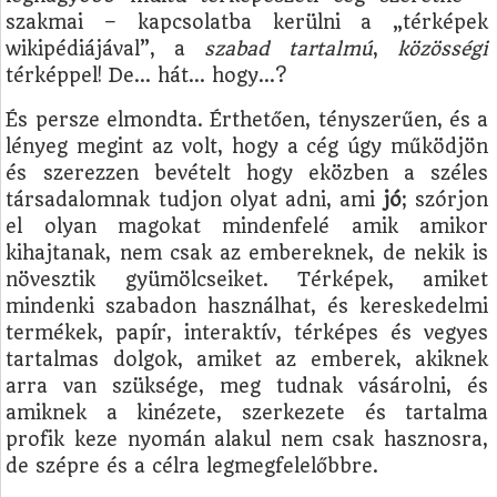
szakmai – kapcsolatba kerülni a „térképek
wikipédiájával”, a
szabad tartalmú
,
közösségi
térképpel! De… hát… hogy…?
És persze elmondta. Érthetően, tényszerűen, és a
lényeg megint az volt, hogy a cég úgy működjön
és szerezzen bevételt hogy eközben a széles
társadalomnak tudjon olyat adni, ami
jó
; szórjon
el olyan magokat mindenfelé amik amikor
kihajtanak, nem csak az embereknek, de nekik is
növesztik gyümölcseiket. Térképek, amiket
mindenki szabadon használhat, és kereskedelmi
termékek, papír, interaktív, térképes és vegyes
tartalmas dolgok, amiket az emberek, akiknek
arra van szüksége, meg tudnak vásárolni, és
amiknek a kinézete, szerkezete és tartalma
profik keze nyomán alakul nem csak hasznosra,
de szépre és a célra legmegfelelőbbre.