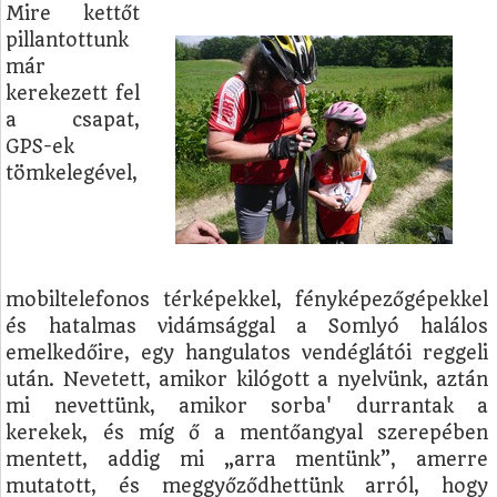
Mire kettőt
pillantottunk
már
kerekezett fel
a csapat,
GPS-ek
tömkelegével,
mobiltelefonos térképekkel, fényképezőgépekkel
és hatalmas vidámsággal a Somlyó halálos
emelkedőire, egy hangulatos vendéglátói reggeli
után. Nevetett, amikor kilógott a nyelvünk, aztán
mi nevettünk, amikor sorba' durrantak a
kerekek, és míg ő a mentőangyal szerepében
mentett, addig mi „arra mentünk”, amerre
mutatott, és meggyőződhettünk arról, hogy