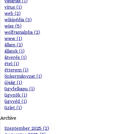
vásárlás (1)
vírus (1)
web (2)
wikipédia (3)
wise (5)
wolframalpha (2)
www (1)
állam (2)
állatok (1)
átverés (1)
étel (1)
étterem (1)
önkormányzat (1)
újság (1)
ügyfelkapu (1)
ügynök (1)
ügyvéd (1)
üzlet (1)
Archive
Szeptember 2025 (2)