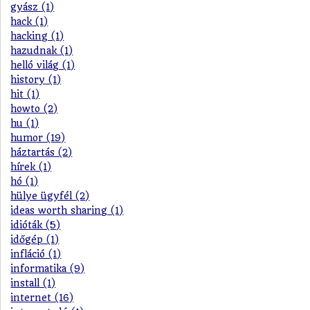
gyász (1)
hack (1)
hacking (1)
hazudnak (1)
helló világ (1)
history (1)
hit (1)
howto (2)
hu (1)
humor (19)
háztartás (2)
hírek (1)
hó (1)
hülye ügyfél (2)
ideas worth sharing (1)
idióták (5)
időgép (1)
infláció (1)
informatika (9)
install (1)
internet (16)