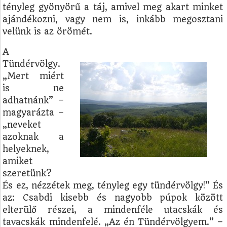
tényleg gyönyörű a táj, amivel meg akart minket
ajándékozni, vagy nem is, inkább megosztani
velünk is az örömét.
A
Tündérvölgy.
„Mert miért
is ne
adhatnánk” –
magyarázta –
„neveket
azoknak a
helyeknek,
amiket
szeretünk?
És ez, nézzétek meg, tényleg egy tündérvölgy!” És
az: Csabdi kisebb és nagyobb púpok között
elterülő részei, a mindenféle utacskák és
tavacskák mindenfelé. „Az én Tündérvölgyem.” –