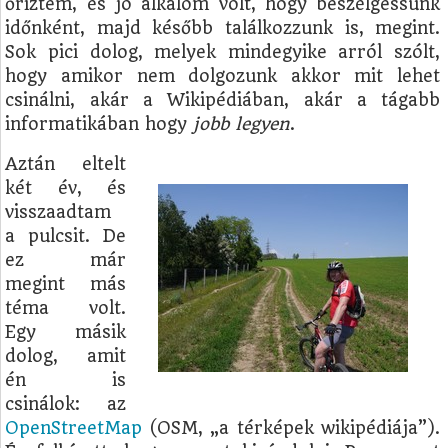
őriztem, és jó alkalom volt, hogy beszélgessünk
időnként, majd később találkozzunk is, megint.
Sok pici dolog, melyek mindegyike arról szólt,
hogy amikor nem dolgozunk akkor mit lehet
csinálni, akár a Wikipédiában, akár a tágabb
informatikában hogy
jobb legyen
.
Aztán eltelt
két év, és
visszaadtam
a pulcsit. De
ez már
megint más
téma volt.
Egy másik
dolog, amit
én is
csinálok: az
OpenStreetMap
(OSM, „a térképek wikipédiája”).