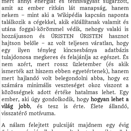
mert annyi energiát és tennivágyást sugárzott,
amit az ember ritkán lát manapság, hanem
nekem – mint aki a Wikipédia kapcsán naponta
találkozik a cégekkel, akik előállítanak valamit és
utána foggal-körömmel védik, nehogy valaki is
hozzájusson és ÚRISTEN ÚRISTEN hasznot
hajtson belőle – az volt teljesen váratlan, hogy
egy ilyen tényleg kincsesbánya adatbázis
tulajdonosa megkeres és felajánlja az egészet. És
nem azért, mert rossz üzletember (és akik
ismerték azt hiszem ebben egyetértenek), hanem
mert hajlandó volt belegondolni abba, hogy ez
számára minimális veszteséget okoz viszont a
közösségnek adott értéke hatalmas lehet. Egy
ember, aki úgy gondolkodik, hogy
hogyan lehet a
világ jobb
, és tesz is érte. Élete állandó,
visszatérő motívuma.
A nálam felejtett pulcsiját majdnem egy évig