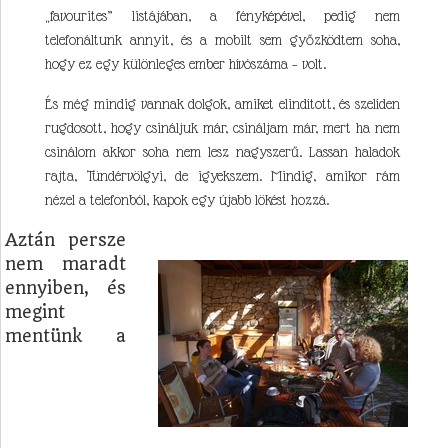
„favourites” listájában, a fényképével, pedig nem
telefonáltunk annyit, és a mobilt sem győzködtem soha,
hogy ez egy különleges ember hívószáma – volt.
És még mindig vannak dolgok, amiket elindított, és szelíden
rugdosott, hogy csináljuk már, csináljam már, mert ha nem
csinálom akkor soha nem lesz nagyszerű. Lassan haladok
rajta, Tündérvölgyi, de igyekszem. Mindig, amikor rám
nézel a telefonból, kapok egy újabb lökést hozzá.
Aztán persze
nem maradt
ennyiben, és
megint
mentünk a