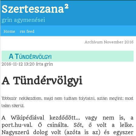
Szerteszana²
grin agymenései
Home
rss feed
Archívum November 2016
A Tündérvölgyi
2016-11-12 13:20
írta
grin
A Tündérvölgyi
Többször nekikezdtem, majd nem tudtam folytatni, aztán megint; most
talán sikerül.
A Wikipédiával kezdődött… vagy nem is, a
port.hu-val. Ő csinálta. Sőt, ő volt a lelke.
Nagyszerű dolog volt (azóta is az) és egyszer