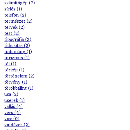
számítógép (7)
síelés (1)
telefon (2)
természet (2)
tervek (2)
test (2)
tipográfia (3)
titkosítás (2)
tudomány (1)
turizmus (1)
tél (1)
térkép (1)
történelem (2)
törvény (1)
törökbálint (1)
usa (2)
userek (1)
vallás (4)
vers (4)
vicc (9)
vindózer (2)