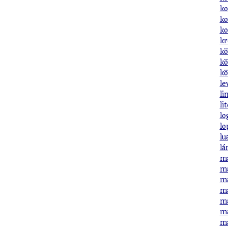
ko
ko
ko
kr
kö
kö
kö
le
li
li
lo
lo
lu
lá
ma
ma
ma
ma
ma
ma
ma