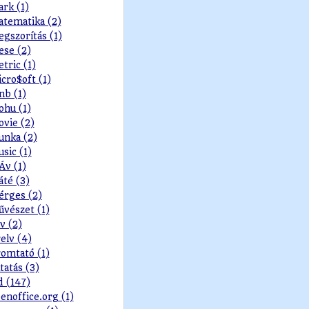
rk (1)
tematika (2)
gszorítás (1)
se (2)
tric (1)
cro$oft (1)
b (1)
hu (1)
vie (2)
nka (2)
sic (1)
v (1)
té (3)
rges (2)
vészet (1)
v (2)
elv (4)
omtató (1)
tatás (3)
d (147)
enoffice.org (1)