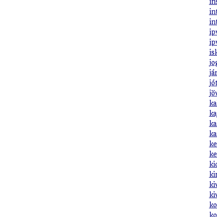
in
in
in
ip
ip
is
jo
já
jó
jö
ka
ka
ka
ka
ke
ke
ki
ki
ki
ki
ko
ko