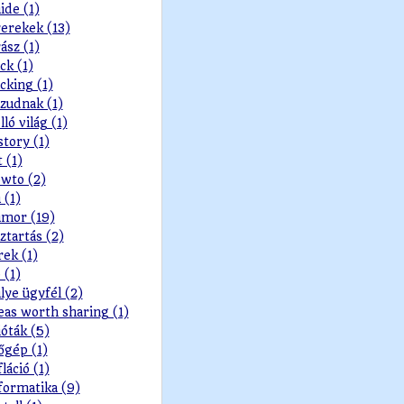
ide (1)
erekek (13)
ász (1)
ck (1)
cking (1)
zudnak (1)
lló világ (1)
story (1)
t (1)
wto (2)
 (1)
mor (19)
ztartás (2)
rek (1)
 (1)
lye ügyfél (2)
eas worth sharing (1)
ióták (5)
őgép (1)
fláció (1)
formatika (9)