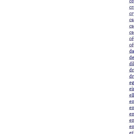
co
cr
cr
cs
cs
cs
cé
cé
da
de
di
dn
dr
eg
ei
el
em
em
em
en
en
et