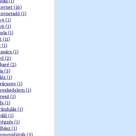
stall (1)
ternet (16)
ternetadó (1)
v4 (1)
v6 (1)
kola (1)
g (11)
r (1)
tanács (1)
vő (2)
baré (2)
ja (3)
lóz (1)
rácsony (1)
reskedelem (1)
reső (1)
ds (1)
rándulás (1)
váló (1)
végzés (1)
lbász (1)
nzumidióták (3)