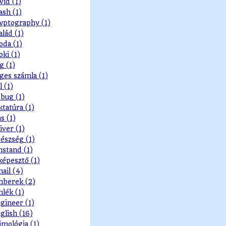
vid (1)
ash (1)
yptography (1)
alád (1)
oda (1)
oki (1)
g (1)
ges számla (1)
l (1)
bug (1)
ktatúra (1)
s (1)
iver (1)
észség (1)
nstand (1)
képesztő (1)
ail (4)
berek (2)
lék (1)
gineer (1)
glish (16)
imológia (1)