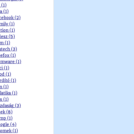
 (1)
a (1)
cebook (2)
mily (1)
ction (1)
desz (5)
lm (1)
ntech (3)
refox (1)
rmware (1)
ci (1)
od (1)
rdító (1)
n (1)
latika (1)
s (1)
zdaság (3)
ek (8)
mp (1)
ogle (4)
omek (1)