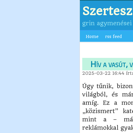
Szertes
grin agymenései
Home
rss feed
Hív a vasút, 
2025-03-22 16:44
ír
Úgy tűnik, bizon
világból, és má
amíg. Ez a mo
„közismert” kat
mint a – már
reklámokkal gyak