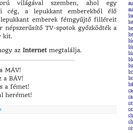
omorú világával szemben, ahol egy
au
au
mi cég, a lepukkant emberekből élő
ba
lepukkant emberek fémgyűjtő filléreit
be
r népszerűsítő TV-spotok győzködték a
be
be
 kit.
bi
bi
 hogy az
Internet
megtalálja.
bi
bl
bo
 a MÁV!
br
z a BÁV!
br
bá
s a fémet!
ca
al herémet!
ca
ce
ce
o
ch
ch
co