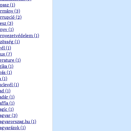
pasz (1)
rmány (3)
rrupció (2)
esz (3)
nyv (1)
rnyezetvédelem (1)
zösség (1)
vél (1)
nux (7)
terature (1)
gika (1)
pás (1)
a (1)
nclevél (1)
d (1)
dár (1)
ffia (1)
gic (1)
gyar (3)
gyarorszag.hu (1)
gyarázok (1)