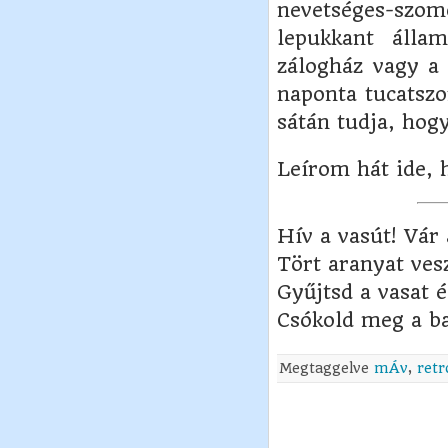
nevetséges-sz
lepukkant álla
zálogház vagy a 
naponta tucatszo
sátán tudja, hogy
Leírom hát ide,
Hív a vasút! Vár
Tört aranyat ves
Gyűjtsd a vasat é
Csókold meg a b
Megtaggelve
mÁv
,
retr