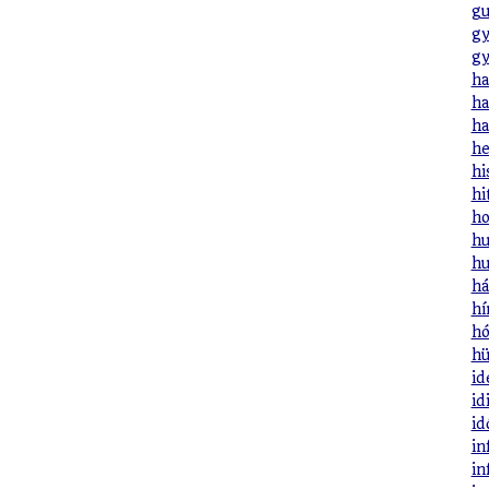
gu
gy
gy
ha
ha
ha
he
hi
hi
ho
hu
hu
há
hí
hó
hü
id
id
id
in
in