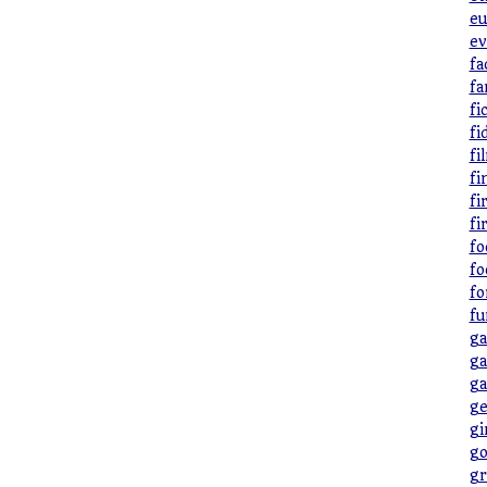
eu
ev
fa
fa
fi
fi
fi
fi
fi
fi
fo
fo
fo
fu
ga
ga
ga
ge
gi
go
gr