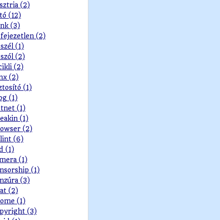
sztria (2)
tó (12)
nk (3)
fejezetlen (2)
szél (1)
szól (2)
cikli (2)
nx (2)
ztosító (1)
og (1)
tnet (1)
eakin (1)
owser (2)
lint (6)
d (1)
mera (1)
nsorship (1)
nzúra (3)
at (2)
ome (1)
pyright (3)