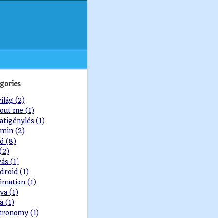
gories
világ (2)
out me (1)
atigénylés (1)
min (2)
ó (8)
 (2)
vás (1)
droid (1)
imation (1)
ya (1)
a (1)
tronomy (1)