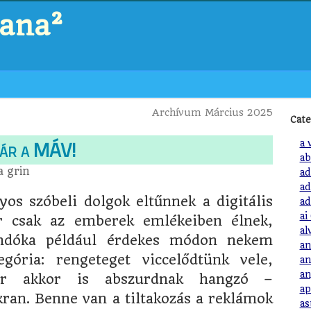
zana²
Archívum Március 2025
Cate
vár a MÁV!
a 
ab
ta
grin
ad
ad
yos szóbeli dolgok eltűnnek a digitális
ad
ai
r csak az emberek emlékeiben élnek,
al
ndóka például érdekes módon nekem
an
egória: rengeteget viccelődtünk vele,
an
an
 akkor is abszurdnak hangzó –
ap
ran. Benne van a tiltakozás a reklámok
as