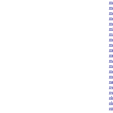
ma
ma
me
me
me
mi
mn
mo
mo
mu
mu
mÁ
má
mé
mű
na
ny
ny
ok
ol
op