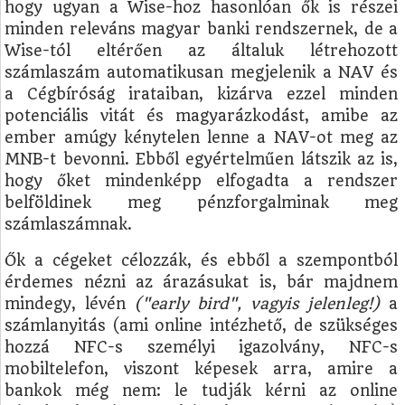
hogy ugyan a Wise-hoz hasonlóan ők is részei
minden releváns magyar banki rendszernek, de a
Wise-tól eltérően az általuk létrehozott
számlaszám automatikusan megjelenik a NAV és
a Cégbíróság irataiban, kizárva ezzel minden
potenciális vitát és magyarázkodást, amibe az
ember amúgy kénytelen lenne a NAV-ot meg az
MNB-t bevonni. Ebből egyértelműen látszik az is,
hogy őket mindenképp elfogadta a rendszer
belföldinek meg pénzforgalminak meg
számlaszámnak.
Ők a cégeket célozzák, és ebből a szempontból
érdemes nézni az árazásukat is, bár majdnem
mindegy, lévén
("early bird", vagyis jelenleg!)
a
számlanyitás (ami online intézhető, de szükséges
hozzá NFC-s személyi igazolvány, NFC-s
mobiltelefon, viszont képesek arra, amire a
bankok még nem: le tudják kérni az online