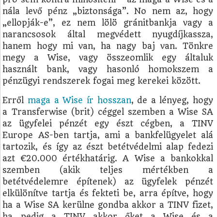
nála levő pénz „biztonsága”. No nem az, hogy
„ellopják-e”, ez nem lölö gránitbankja vagy a
narancsosok által megvédett nyugdíjkassza,
hanem hogy mi van, ha nagy baj van. Tönkre
megy a Wise, vagy összeomlik egy általuk
használt bank, vagy hasonló homokszem a
pénzügyi rendszerek fogai meg kerekei között.
Erről
maga a Wise ír hosszan
, de a lényeg, hogy
a Transferwise (brit) céggel szemben a Wise SA
az ügyfelei pénzét egy észt cégben, a TINV
Europe AS-ben tartja, ami a bankfelügyelet alá
tartozik, és így az észt betétvédelmi alap fedezi
azt €20.000 értékhatárig. A Wise a bankokkal
szemben (akik teljes mértékben a
betétvédelemre építenek) az ügyfelek pénzét
elkülönítve tartja és fekteti be, arra építve, hogy
ha a Wise SA kerülne gondba akkor a TINV fizet,
ha pedig a TINV akkor őket a Wise és a