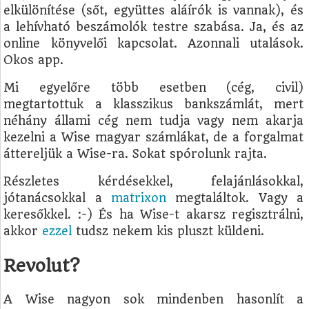
elkülönítése (sőt, együttes aláírók is vannak), és
a lehívható beszámolók testre szabása. Ja, és az
online könyvelői kapcsolat. Azonnali utalások.
Okos app.
Mi egyelőre több esetben (cég, civil)
megtartottuk a klasszikus bankszámlát, mert
néhány állami cég nem tudja vagy nem akarja
kezelni a Wise magyar számlákat, de a forgalmat
áttereljük a Wise-ra. Sokat spórolunk rajta.
Részletes kérdésekkel, felajánlásokkal,
jótanácsokkal a
matrixon
megtaláltok. Vagy a
keresőkkel. :-) És ha Wise-t akarsz regisztrálni,
akkor
ezzel
tudsz nekem kis pluszt küldeni.
Revolut?
A Wise nagyon sok mindenben hasonlít a