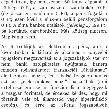
cégadatokat, így nem kérnek 50 tonna cégpapírt)
költsége 0 Ft, a számlavezetés számlánként 0 Ft
(de összesen maximum 0 Ft), a pénz fogadása
0 Ft; ezen kívül a BinX-en belüli pénzforgalom
0 Ft. A sima bankos utalások
(jelenleg…)
199 Ft-
ba kerülnek darabonként. Más költség nincsen.
Meg kamat sem.
Az ő trükkjük az elektronikus pénz, ami a
kivonatukban is látható és alkalmas a könyvelői
nyugalom megzavarására: a jogszabályok szerint
nem banki szolgáltatást nyújtanak, hanem
minden nyilvántartott tranzakciót „átváltanak”
elektronikus pénzre, és a belső forgalomban is
ezt az „elektronikus pénzt” használják (ami
értelmezésem szerint funkcionálisan megegyezik
a magyar forinttal, de érdekes kérdés, hogy mi
történik vele pl. államcsőd vagy hiperinfláció
esetén), és erre az ePénz jogszabályok