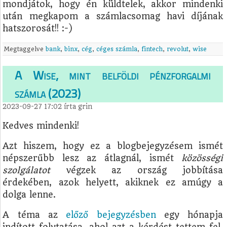
mondjátok, hogy én küldtelek, akkor mindenki
után megkapom a számlacsomag havi díjának
hatszorosát!! :-)
Megtaggelve
bank
,
binx
,
cég
,
céges számla
,
fintech
,
revolut
,
wise
A Wise, mint belföldi pénzforgalmi
számla (2023)
2023-09-27 17:02
írta
grin
Kedves mindenki!
Azt hiszem, hogy ez a blogbejegyzésem ismét
népszerűbb lesz az átlagnál, ismét
közösségi
szolgálatot
végzek az ország jobbítása
érdekében, azok helyett, akiknek ez amúgy a
dolga lenne.
A téma az
előző bejegyzésben
egy hónapja