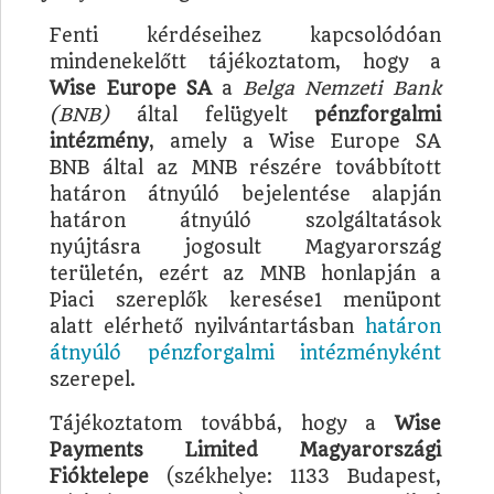
Fenti kérdéseihez kapcsolódóan
mindenekelőtt tájékoztatom, hogy a
Wise Europe SA
a
Belga Nemzeti Bank
(BNB)
által felügyelt
pénzforgalmi
intézmény
, amely a Wise Europe SA
BNB által az MNB részére továbbított
határon átnyúló bejelentése alapján
határon átnyúló szolgáltatások
nyújtásra jogosult Magyarország
területén, ezért az MNB honlapján a
Piaci szereplők keresése1 menüpont
alatt elérhető nyilvántartásban
határon
átnyúló pénzforgalmi intézményként
szerepel.
Tájékoztatom továbbá, hogy a
Wise
Payments Limited Magyarországi
Fióktelepe
(székhelye: 1133 Budapest,