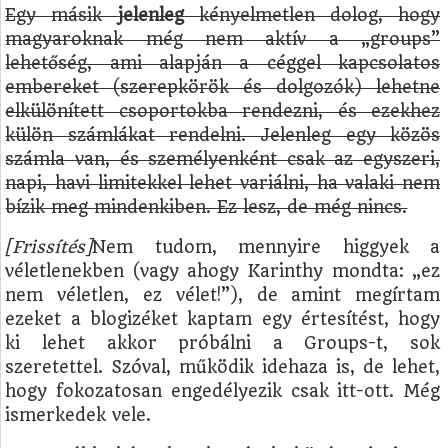
Egy másik
jelenleg
kényelmetlen dolog, hogy
magyaroknak még nem aktív a „groups”
lehetőség, ami alapján a céggel kapcsolatos
embereket (szerepkörök és dolgozók) lehetne
elkülönített csoportokba rendezni, és ezekhez
külön számlákat rendelni. Jelenleg egy közös
számla van, és személyenként csak az egyszeri,
napi, havi limitekkel lehet variálni, ha valaki nem
bízik meg mindenkiben. Ez lesz, de még nincs.
[Frissítés]
Nem tudom, mennyire higgyek a
véletlenekben (vagy ahogy Karinthy mondta: „ez
nem véletlen, ez vélet!”), de amint megírtam
ezeket a blogizéket kaptam egy értesítést, hogy
ki lehet akkor próbálni a Groups-t, sok
szeretettel. Szóval, működik idehaza is, de lehet,
hogy fokozatosan engedélyezik csak itt-ott. Még
ismerkedek vele.