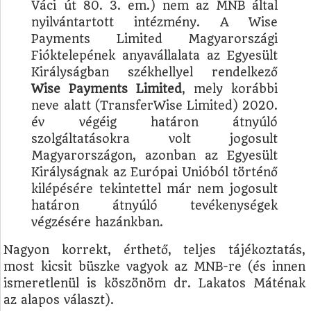
Váci út 80. 3. em.) nem az MNB által
nyilvántartott intézmény. A Wise
Payments Limited Magyarországi
Fióktelepének anyavállalata az Egyesült
Királyságban székhellyel rendelkező
Wise Payments Limited
, mely korábbi
neve alatt (TransferWise Limited) 2020.
év végéig határon átnyúló
szolgáltatásokra volt jogosult
Magyarországon, azonban az Egyesült
Királyságnak az Európai Unióból történő
kilépésére tekintettel már nem jogosult
határon átnyúló tevékenységek
végzésére hazánkban.
Nagyon korrekt, érthető, teljes tájékoztatás,
most kicsit büszke vagyok az MNB-re (és innen
ismeretlenül is köszönöm dr. Lakatos Máténak
az alapos választ).