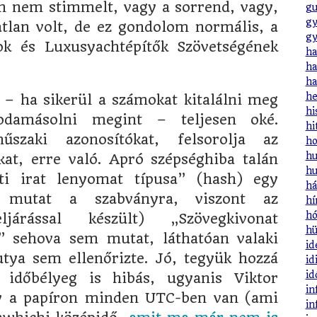
m nem stimmelt, vagy a sorrend, vagy,
gu
gy
atlan volt, de ez gondolom normális, a
gy
k és Luxusyachtépítők Szövetségének
ha
ha
ha
he
– ha sikerül a számokat kitalálni meg
hi
odamásolni megint – teljesen oké.
hi
szaki azonosítókat, felsorolja az
ho
hu
at, erre való. Apró szépséghiba talán
hu
ti irat lenyomat típusa” (hash) egy
há
n mutat a szabványra, viszont az
hí
hó
ljárással készült) „Szövegkivonat
hü
” sehova sem mutat, láthatóan valaki
id
utya sem ellenőrizte. Jó, tegyük hozzá
id
id
 időbélyeg is hibás, ugyanis Viktor
in
ogy a papíron minden UTC-ben van (ami
in