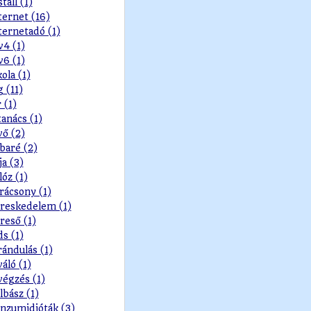
stall (1)
ternet (16)
ternetadó (1)
v4 (1)
v6 (1)
kola (1)
g (11)
r (1)
tanács (1)
vő (2)
baré (2)
ja (3)
lóz (1)
rácsony (1)
reskedelem (1)
reső (1)
ds (1)
rándulás (1)
váló (1)
végzés (1)
lbász (1)
nzumidióták (3)