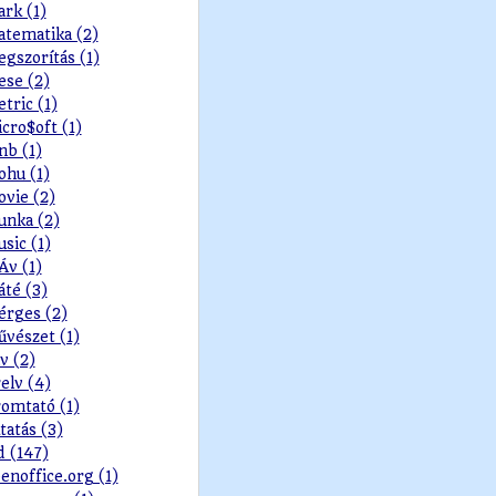
rk (1)
tematika (2)
gszorítás (1)
se (2)
tric (1)
cro$oft (1)
b (1)
hu (1)
vie (2)
nka (2)
sic (1)
v (1)
té (3)
rges (2)
vészet (1)
v (2)
elv (4)
omtató (1)
tatás (3)
d (147)
enoffice.org (1)