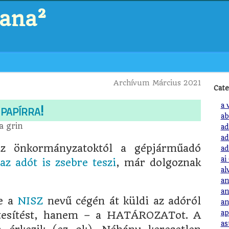
zana²
Archívum Március 2021
Cate
papírra!
a 
ab
ta
grin
ad
ad
 az önkormányzatoktól a gépjárműadó
ad
ai
az adót is zsebre teszi
, már dolgoznak
al
an
an
e a
NISZ
nevű cégén át küldi az adóról
an
ap
tesítést, hanem – a HATÁROZATot. A
as