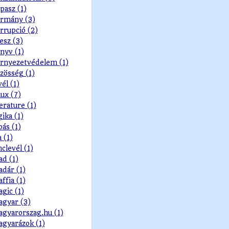
pasz (1)
rmány (3)
rrupció (2)
esz (3)
nyv (1)
rnyezetvédelem (1)
zösség (1)
vél (1)
nux (7)
terature (1)
gika (1)
pás (1)
a (1)
nclevél (1)
d (1)
dár (1)
ffia (1)
gic (1)
gyar (3)
gyarorszag.hu (1)
gyarázok (1)