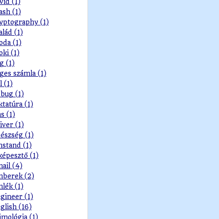
vid (1)
ash (1)
yptography (1)
alád (1)
oda (1)
oki (1)
g (1)
ges számla (1)
l (1)
bug (1)
ktatúra (1)
s (1)
iver (1)
észség (1)
nstand (1)
képesztő (1)
ail (4)
berek (2)
lék (1)
gineer (1)
glish (16)
imológia (1)