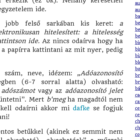
n érkezik (ez ok). Néhány keresetlen
au
egyzetelem ide.
au
ba
jobb felső sarkában kis keret:
a
be
be
tronikusan hitelesített: a hitelesség
be
ttintson ide.
Az nincs odaírva hogy ha
bi
 a papírra kattintani az mit nyer, pedig
bi
bi
bl
bo
y szám, neve, idézem:
„Adóazonosító
br
gben (6-7 sorral alatta) olvasható:
br
bá
z
adószámot
vagy az
adóazonosító jelet
ca
tüntetni”. Mert
b'meg
ha magadtól nem
ca
kell odaírni akkor mi
dafke
se fogjuk
ce
ce
ni!
ch
ch
ontos betűkkel (akinek ez semmit nem
co