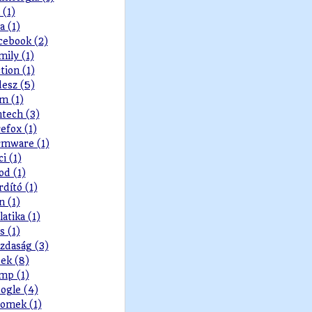
 (1)
a (1)
cebook (2)
mily (1)
ction (1)
desz (5)
lm (1)
ntech (3)
refox (1)
rmware (1)
ci (1)
od (1)
rdító (1)
n (1)
latika (1)
s (1)
zdaság (3)
ek (8)
mp (1)
ogle (4)
omek (1)