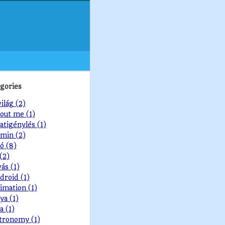
gories
világ (2)
out me (1)
atigénylés (1)
min (2)
ó (8)
 (2)
vás (1)
droid (1)
imation (1)
ya (1)
a (1)
tronomy (1)