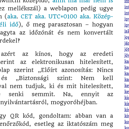
nwhichi középidő,
amit ma már nem is
in
in
ez mellékszál) a weblapon pedig ugye
in
n (
aka
.
CET aka. UTC+0100 aka. Közép-
ip
li idő
), ő meg parasztosan – hogyan
ip
is
agyta az időzónát és nem konvertált
jo
érdekel‽
já
jó
azért az kínos, hogy az eredeti
jö
int az elektronikusan hitelesített,
ka
ka
ap szerint „Előírt azonosítás: Nincs
ka
” és „Biztonsági szint: Nem kell
ka
val nem tudjuk, ki és mit hitelesített,
ke
ke
re senki semmit. Na, ennyit az
ki
 nyilvántartásról, mogyoróhéjban.
ki
ki
gy QR kód, gondoltam: abban van a
ki
ko
nőrzőkód, esetleg az iktatószám meg
ko