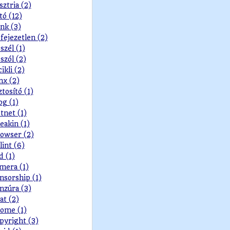
sztria (2)
tó (12)
nk (3)
fejezetlen (2)
szél (1)
szól (2)
cikli (2)
nx (2)
ztosító (1)
og (1)
tnet (1)
eakin (1)
owser (2)
lint (6)
d (1)
mera (1)
nsorship (1)
nzúra (3)
at (2)
ome (1)
pyright (3)