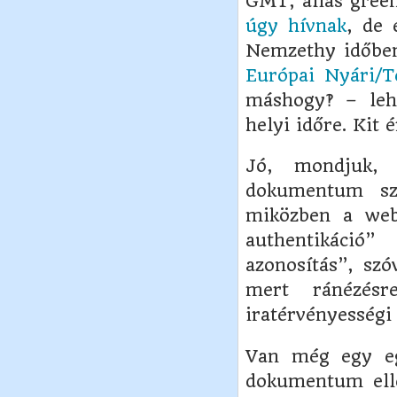
GMT, alias gree
úgy hívnak
, de 
Nemzethy időbe
Európai Nyári/Té
máshogy‽ – leh
helyi időre. Kit 
Jó, mondjuk, 
dokumentum szer
miközben a webl
authentikáció
azonosítás”, szó
mert ránézés
iratérvényességi
Van még egy e
dokumentum elle