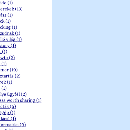
ide (1)
erekek (13)
ász (1)
ck (1)
cking (1)
zudnak (1)
lló világ (1)
story (1)
t (1)
wto (2)
 (1)
mor (19)
ztartás (2)
rek (1)
 (1)
lye ügyfél (2)
eas worth sharing (1)
ióták (5)
őgép (1)
fláció (1)
formatika (9)