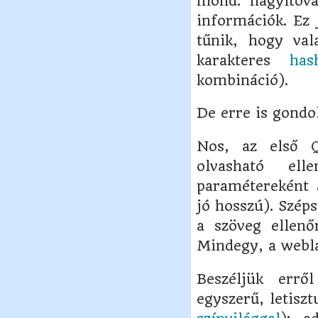
mond: nagyítóva
információk. Ez
tűnik, hogy va
karakteres
has
kombináció).
De erre is gondo
Nos, az első 
olvasható el
paramétereként
jó hosszú). Szép
a szöveg ellenő
Mindegy, a webl
Beszéljük err
egyszerű, letiszt