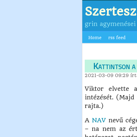
Szertes
grin agymenései
Home
rss feed
Kattintson a 
2021-03-09 09:29
ír
Viktor elvette
intézését. (Majd
rajta.)
A
NAV
nevű cég
– na nem az ér