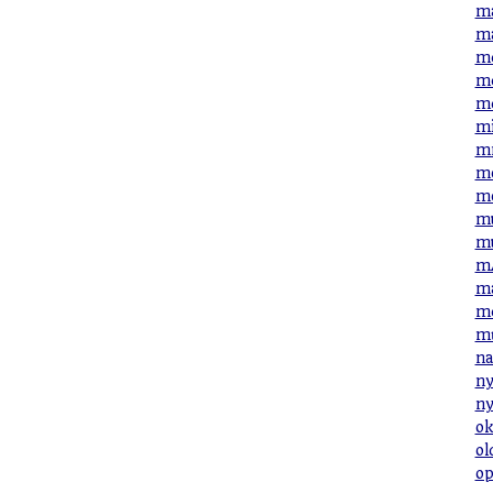
ma
ma
me
me
me
mi
mn
mo
mo
mu
mu
mÁ
má
mé
mű
na
ny
ny
ok
ol
op