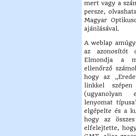
mert vagy a szá
persze, olvashat
Magyar Optikuso
ajánlásával.
A weblap amúgy 
az azonosítót 
Elmondja a mű
ellenőrző számok
hogy az „Erede
linkkel szépe
(ugyanolyan e
lenyomat típusa
elgépelte és a k
hogy az összes
elfelejtette, h