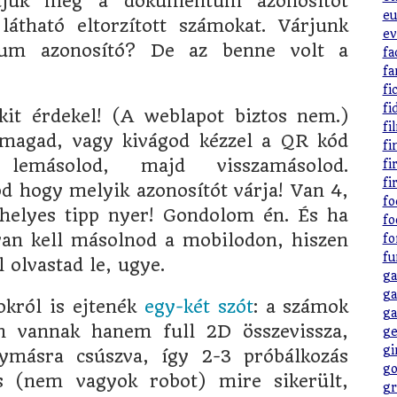
djuk meg a dokumentum azonosítót
eu
látható eltorzított számokat. Várjunk
ev
tum azonosító? De az benne volt a
fa
fa
fi
fi
kit érdekel! (A weblapot biztos nem.)
fi
magad, vagy kivágod kézzel a QR kód
fi
 lemásolod, majd visszamásolod.
fi
fi
 hogy melyik azonosítót várja! Van 4,
fo
helyes tipp nyer! Gondolom én. És ha
fo
an kell másolnod a mobilodon, hiszen
fo
fu
 olvastad le, ugye.
ga
ga
król is ejtenék
egy-két szót
: a számok
ga
n vannak hanem full 2D összevissza,
ge
gi
ymásra csúszva, így 2-3 próbálkozás
go
s (nem vagyok robot) mire sikerült,
gr