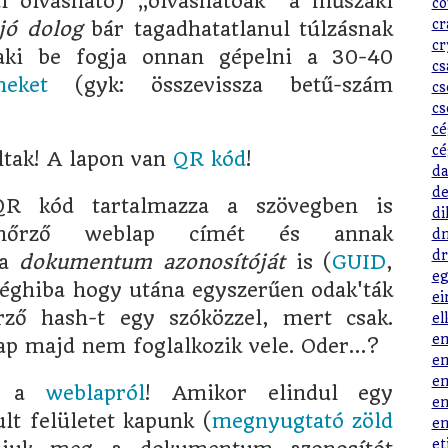
l olvasható) „olvashatóak” a műszaki
co
cr
jó dolog
bár tagadhatatlanul túlzásnak
cr
laki be fogja onnan gépelni a 30-40
cs
heket
(gyk: összevissza betű-szám
cs
cs
cé
cé
ltak! A lapon van
QR kód
!
da
de
QR kód tartalmazza a szövegben is
di
lenőrző weblap címét és annak
dn
dr
 a
dokumentum azonosítóját
is (
GUID
,
eg
séghiba hogy utána egyszerűen odak'ták
ei
rző hash-t egy szóközzel, mert csak.
el
em
ap majd nem foglalkozik vele. Oder…?
em
em
ől a
weblapról
! Amikor elindul egy
en
ult felületet kapunk (
megnyugtató zöld
en
et