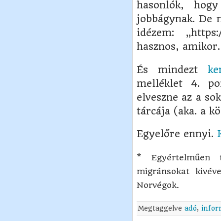
hasonlók, hog
jobbágynak. De n
idézem: „https
hasznos, amikor…
És mindezt
ke
melléklet 4. po
elveszne az a so
tárcája (aka. a kö
Egyelőre ennyi.
* Egyértelműen t
migránsokat kivév
Norvégok.
Megtaggelve
adó
,
infor