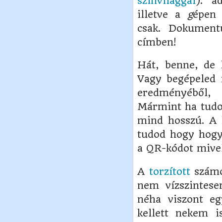
színvilággal
): a
illetve a
g
épen 
csak. Dokumen
címben!
Hát, benne, de 
Vagy begépeled 
eredményéből,
Mármint ha tudod
mind hosszú. A 
tudod hogy hogy
a QR-kódot mivel
A
torzított
számo
nem vízszintese
néha viszont eg
kellett nekem i