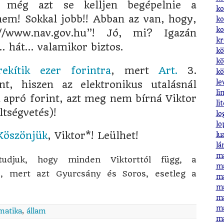
y még azt se kelljen begépelnie a
ko
em! Sokkal jobb!! Abban az van, hogy,
ko
ko
://www.nav.gov.hu”! Jó, mi? Igazán
kr
 hát… valamikor biztos.
kö
kö
rekítik ezer forintra
, mert
Art.
3.
kö
le
nt, hiszen az elektronikus utalásnál
li
k apró forint, azt meg nem bírná Viktor
li
ltségvetés)!
lo
lo
Köszönjük
, Viktor*! Leülhet!
lu
lá
ma
udjuk, hogy minden Viktorttól függ, a
ma
e, mert azt Gyurcsány és Soros, esetleg a
ma
ma
ma
ma
matika
,
állam
ma