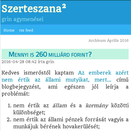
Szerteszana²
grin agymenései
Home
rss feed
Archívum Április 2016
Mennyi is 260 milliárd forint?
2016-04-28 08:42
írta
grin
Kedves ismerőstől kaptam
Az emberek azért
nem értik az állami mutyikat, mert...
című
blogbejegyzést, ami egészen jól leírja a
problémát:
nem értik az
állam
és a
kormány
közötti
különbséget;
nem értik az állami pénzek forrását vagyis a
munkájuk bérének hovakerülését;