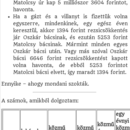
Matolcsy úr kap 5 milliószor 3604 forintot,
havonta.
Ha a gázt és a villanyt is fizettük volna
egyszerre, mindenkinek, egy egész éven
keresztül, akkor 1394 forint rezsicsökkentés
jár Oszkár bácsinak, és ezután 5253 forint
Matolcsy bácsinak. Mármint minden egyes
Oszkár bácsi után. Vagy más szóval Oszkár
bácsi 6646 forint rezsicsökkentést kapott
volna havonta, de ebből 5253 forintot
Matolcsi bácsi elvett, így maradt 1394 forint.
Ennyike – ahogy mondani szokták.
A számok, amikből dolgoztam:
egy
évnyi
közmű
közmű
közmű
közm