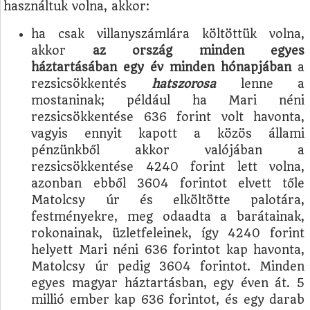
használtuk volna, akkor:
ha csak villanyszámlára költöttük volna,
akkor
az ország minden egyes
háztartásában egy év minden hónapjában
a
rezsicsökkentés
hatszorosa
lenne a
mostaninak; például ha Mari néni
rezsicsökkentése 636 forint volt havonta,
vagyis ennyit kapott a közös állami
pénzünkből akkor valójában a
rezsicsökkentése 4240 forint lett volna,
azonban ebből 3604 forintot elvett tőle
Matolcsy úr és elköltötte palotára,
festményekre, meg odaadta a barátainak,
rokonainak, üzletfeleinek, így 4240 forint
helyett Mari néni 636 forintot kap havonta,
Matolcsy úr pedig 3604 forintot. Minden
egyes magyar háztartásban, egy éven át. 5
millió ember kap 636 forintot, és egy darab