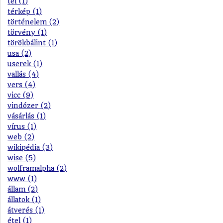
tél (1)
térkép (1)
történelem (2)
törvény (1)
törökbálint (1)
usa (2)
userek (1)
vallás (4)
vers (4)
vicc (9)
vindózer (2)
vásárlás (1)
vírus (1)
web (2)
wikipédia (3)
wise (5)
wolframalpha (2)
www (1)
állam (2)
állatok (1)
átverés (1)
étel (1)