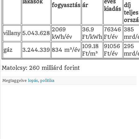
lakások
éves
fogyasztás
ár
díj
kiadás
teljes
orszá
2069
36.9
76346
385
villany
5.043.628
kWh/év
Ft/kWh
Ft/év
mrd/
109.18
91056
295
gáz
3.244.339
834 m³/év
Ft/m³
Ft/év
mrd/
Matolcsy: 260 milliárd forint
Megtaggelve
lopás
,
politika