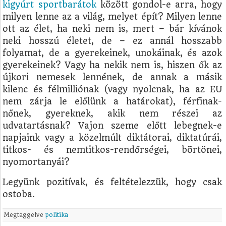
kigyúrt sportbarátok
között gondol-e arra, hogy
milyen lenne az a világ, melyet épít? Milyen lenne
ott az élet, ha neki nem is, mert – bár kívánok
neki hosszú életet, de – ez annál hosszabb
folyamat, de a gyerekeinek, unokáinak, és azok
gyerekeinek? Vagy ha nekik nem is, hiszen ők az
újkori nemesek lennének, de annak a másik
kilenc és félmilliónak (vagy nyolcnak, ha az EU
nem zárja le előlünk a határokat), férfinak-
nőnek, gyereknek, akik nem részei az
udvatartásnak? Vajon szeme előtt lebegnek-e
napjaink vagy a közelmúlt diktátorai, diktatúrái,
titkos- és nemtitkos-rendőrségei, börtönei,
nyomortanyái?
Legyünk pozitívak, és feltételezzük, hogy csak
ostoba.
Megtaggelve
politika