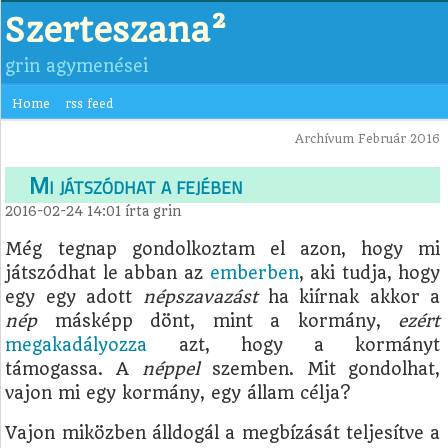
Szerteszana²
grin agymenései
Home
rss feed
Archívum Február 2016
Mi játszódhat a fejében
2016-02-24 14:01
írta
grin
Még tegnap gondolkoztam el azon, hogy mi
játszódhat le abban az
emberben
, aki tudja, hogy
egy egy adott
népszavazást
ha kiírnak akkor a
nép
másképp dönt, mint a kormány,
ezért
megakadályozza
azt, hogy a kormányt
támogassa. A
néppel
szemben. Mit gondolhat,
vajon mi egy kormány, egy állam célja?
Vajon miközben álldogál a megbízását teljesítve a