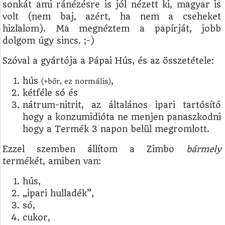
sonkát ami ránézésre is jól nézett ki, magyar is
volt (nem baj, azért, ha nem a cseheket
hizlalom). Ma megnéztem a papírját, jobb
dolgom úgy sincs. ;-)
Szóval a gyártója a Pápai Hús, és az összetétele:
hús
,
(+bőr, ez normális)
kétféle só és
nátrum-nitrit, az általános ipari tartósító
hogy a konzumidióta ne menjen panaszkodni
hogy a Termék 3 napon belül megromlott.
Ezzel szemben állítom a Zimbo
bármely
termékét, amiben van:
hús,
„ipari hulladék”,
só,
cukor,