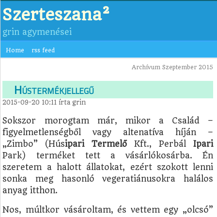
Szerteszana²
grin agymenései
Home
rss feed
Archívum Szeptember 2015
Hústermékjellegű
2015-09-20 10:11
írta
grin
Sokszor morogtam már, mikor a Család –
figyelmetlenségből vagy altenatíva híján –
„Zimbo” (Hús
ipari Termelő
Kft., Perbál
Ipari
Park) terméket tett a vásárlókosárba. Én
szeretem a halott állatokat, ezért szokott lenni
sonka meg hasonló vegeratiánusokra halálos
anyag itthon.
Nos, múltkor vásároltam, és vettem egy „olcsó”