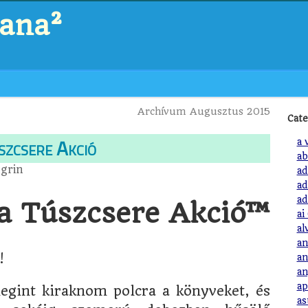
zana²
Archívum Augusztus 2015
Cate
szcsere Akció
a 
ab
a
grin
ad
ad
ad
ka Túszcsere Akció™
ai
al
an
!
an
an
ap
egint kiraknom polcra a könyveket, és
as