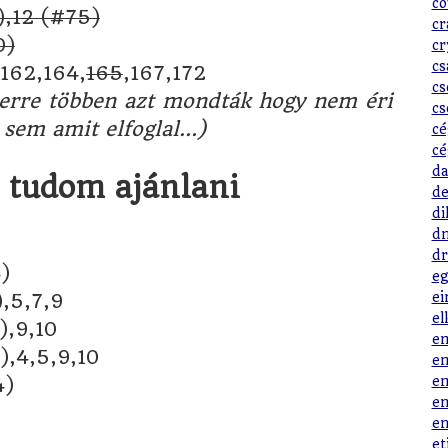
co
),12 (#75)
cr
0)
cr
cs
,162,164,
165
,167,172
cs
 erre többen azt mondták hogy nem éri
cs
 sem amit elfoglal…)
cé
cé
da
t tudom ajánlani
de
di
dn
dr
)
eg
ei
,5,7,9
el
),9,10
em
),4,5,9,10
em
em
4)
en
en
et