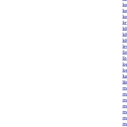
ko
ko
ko
kr
kö
kö
kö
le
li
li
lo
lo
lu
lá
ma
ma
ma
ma
ma
ma
ma