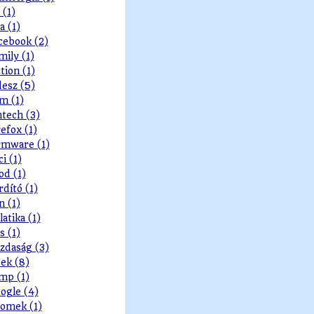
 (1)
a (1)
cebook (2)
mily (1)
ction (1)
desz (5)
lm (1)
ntech (3)
refox (1)
rmware (1)
ci (1)
od (1)
rdító (1)
n (1)
latika (1)
s (1)
zdaság (3)
ek (8)
mp (1)
ogle (4)
omek (1)