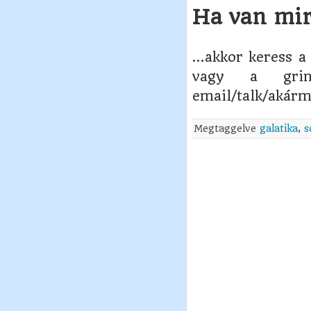
Ha van mir
…akkor keress a 
vagy a gri
email/talk/akárm
Megtaggelve
galatika
,
s