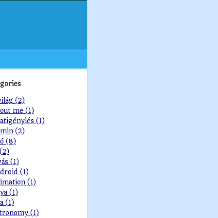
gories
világ (2)
out me (1)
atigénylés (1)
min (2)
ó (8)
 (2)
vás (1)
droid (1)
imation (1)
ya (1)
a (1)
tronomy (1)