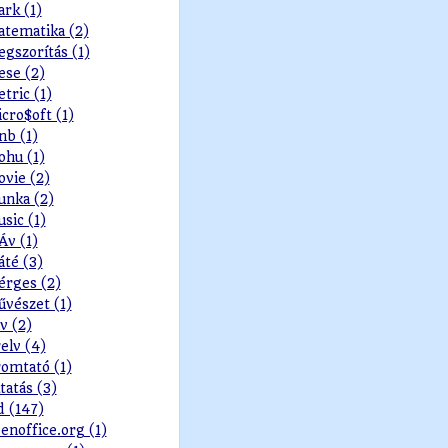
rk (1)
tematika (2)
gszorítás (1)
se (2)
tric (1)
cro$oft (1)
b (1)
hu (1)
vie (2)
nka (2)
sic (1)
v (1)
té (3)
rges (2)
vészet (1)
v (2)
elv (4)
omtató (1)
tatás (3)
d (147)
enoffice.org (1)