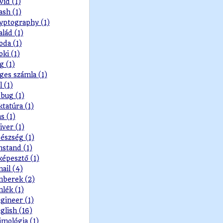
vid (1)
ash (1)
yptography (1)
alád (1)
oda (1)
oki (1)
g (1)
ges számla (1)
l (1)
bug (1)
ktatúra (1)
s (1)
iver (1)
észség (1)
nstand (1)
képesztő (1)
ail (4)
berek (2)
lék (1)
gineer (1)
glish (16)
imológia (1)