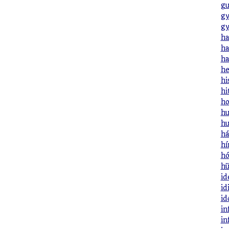
gu
gy
gy
ha
ha
ha
he
hi
hi
ho
hu
hu
há
hí
hó
hü
id
id
id
in
in