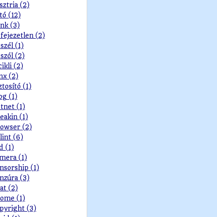
sztria (2)
tó (12)
nk (3)
fejezetlen (2)
szél (1)
szól (2)
cikli (2)
nx (2)
ztosító (1)
og (1)
tnet (1)
eakin (1)
owser (2)
lint (6)
d (1)
mera (1)
nsorship (1)
nzúra (3)
at (2)
ome (1)
pyright (3)