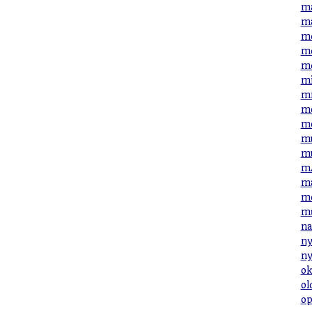
ma
ma
me
me
me
mi
mn
mo
mo
mu
mu
mÁ
má
mé
mű
na
ny
ny
ok
ol
op