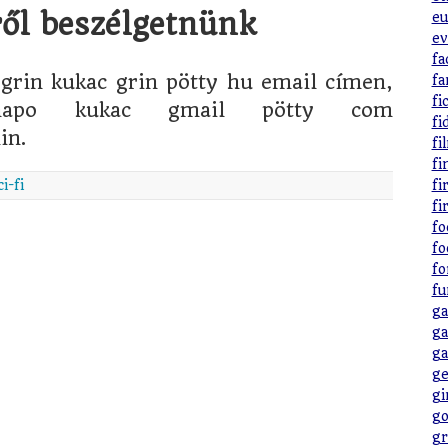
ől beszélgetnünk
eu
ev
fa
grin kukac grin pötty hu email címen,
fa
fi
napo kukac gmail pötty com
fi
in.
fi
fi
ci-fi
fi
fi
fo
fo
fo
fu
ga
ga
ga
ge
gi
go
gr