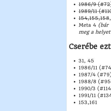
1986/9 (#72
1989/11 (#11
154,155,158
Meta 4
(bár
meg a helyet
Cserébe ez
31, 45
1986/11 (#74
1987/4 (#79)
1988/8 (#95
1990/3 (#114
1991/11 (#13
153,161