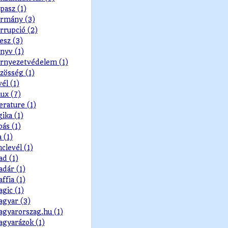
pasz (1)
rmány (3)
rrupció (2)
esz (3)
nyv (1)
rnyezetvédelem (1)
zösség (1)
vél (1)
nux (7)
terature (1)
gika (1)
pás (1)
a (1)
nclevél (1)
d (1)
dár (1)
ffia (1)
gic (1)
gyar (3)
gyarorszag.hu (1)
gyarázok (1)