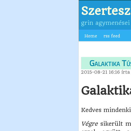
Szertes
grin agymenései
Home
rss feed
Galaktika Tú
2015-08-21 16:16
írt
Galakti
Kedves mindenki
Végre
sikerült m