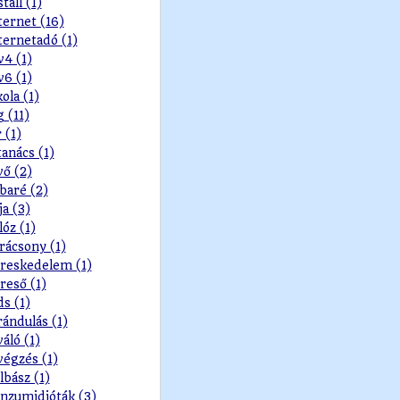
stall (1)
ternet (16)
ternetadó (1)
v4 (1)
v6 (1)
kola (1)
g (11)
r (1)
tanács (1)
vő (2)
baré (2)
ja (3)
lóz (1)
rácsony (1)
reskedelem (1)
reső (1)
ds (1)
rándulás (1)
váló (1)
végzés (1)
lbász (1)
nzumidióták (3)