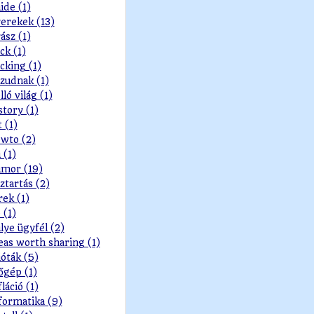
ide (1)
erekek (13)
ász (1)
ck (1)
cking (1)
zudnak (1)
lló világ (1)
story (1)
t (1)
wto (2)
 (1)
mor (19)
ztartás (2)
rek (1)
 (1)
lye ügyfél (2)
eas worth sharing (1)
ióták (5)
őgép (1)
fláció (1)
formatika (9)