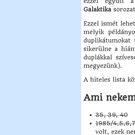
ezzel együtt 
Galaktika
sorozat
Ezzel ismét lehe
melyik példányo
duplikátumokat 
sikerülne a hián
duplákkal szíves
megyezünk).
A hiteles lista kö
Ami nekem
35, 39, 40
1985/4,5,6,7
volt, ezek ne