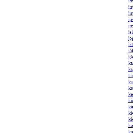
in
in
in
ip
ip
is
jo
já
jó
jö
ka
ka
ka
ka
ke
ke
ki
ki
ki
ki
ko
ko