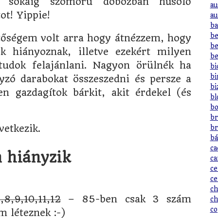
a sokáig szomorú dobozban hűsölő
au
ot! Yippie!
au
ba
be
tőségem volt arra hogy átnézzem, hogy
be
k hiányoznak, illetve ezekért milyen
be
tudok felajánlani. Nagyon örülnék ha
bi
bi
yzó darabokat összeszedni és persze a
bi
en gazdagítok bárkit, akit érdekel (és
bl
bo
br
vetkezik.
br
bá
ca
 hiányzik
ca
ce
ce
ch
,8,9,10,11,12
– 85-ben csak 3 szám
ch
co
m léteznek :-)