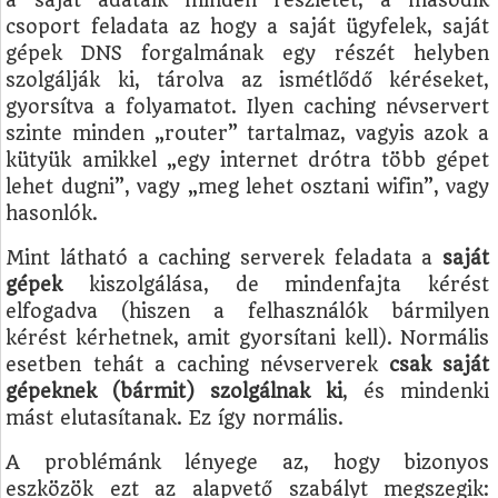
csoport feladata az hogy a saját ügyfelek, saját
gépek DNS forgalmának egy részét helyben
szolgálják ki, tárolva az ismétlődő kéréseket,
gyorsítva a folyamatot. Ilyen caching névservert
szinte minden „router” tartalmaz, vagyis azok a
kütyük amikkel „egy internet drótra több gépet
lehet dugni”, vagy „meg lehet osztani wifin”, vagy
hasonlók.
Mint látható a caching serverek feladata a
saját
gépek
kiszolgálása, de mindenfajta kérést
elfogadva (hiszen a felhasználók bármilyen
kérést kérhetnek, amit gyorsítani kell). Normális
esetben tehát a caching névserverek
csak saját
gépeknek (bármit) szolgálnak ki
, és mindenki
mást elutasítanak. Ez így normális.
A problémánk lényege az, hogy bizonyos
eszközök ezt az alapvető szabályt megszegik: