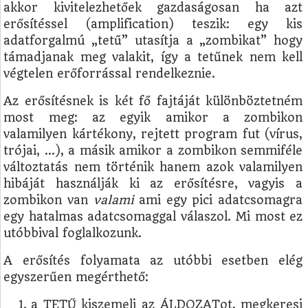
akkor kivitelezhetőek gazdaságosan ha azt
erősítéssel (amplification) teszik: egy kis
adatforgalmú „tetű” utasítja a „zombikat” hogy
támadjanak meg valakit, így a tetűnek nem kell
végtelen erőforrással rendelkeznie.
Az erősítésnek is két fő fajtáját különböztetném
most meg: az egyik amikor a zombikon
valamilyen kártékony, rejtett program fut (vírus,
trójai, …), a másik amikor a zombikon semmiféle
változtatás nem történik hanem azok valamilyen
hibáját használják ki az erősítésre, vagyis a
zombikon van
valami
ami egy pici adatcsomagra
egy hatalmas adatcsomaggal válaszol. Mi most ez
utóbbival foglalkozunk.
A erősítés folyamata az utóbbi esetben elég
egyszerűen megérthető:
a TETŰ kiszemeli az ÁLDOZATot, megkeresi