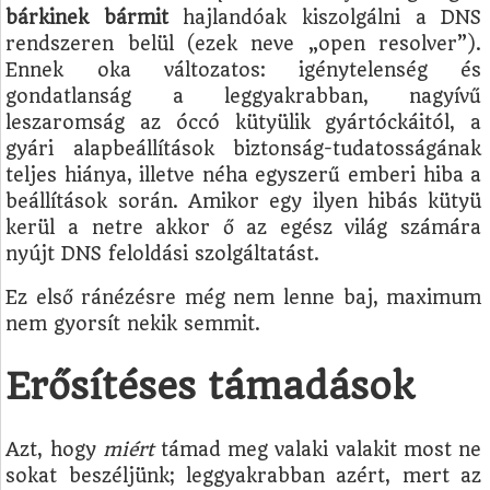
bárkinek bármit
hajlandóak kiszolgálni a DNS
rendszeren belül (ezek neve „open resolver”).
Ennek oka változatos: igénytelenség és
gondatlanság a leggyakrabban, nagyívű
leszaromság az óccó kütyülik gyártóckáitól, a
gyári alapbeállítások biztonság-tudatosságának
teljes hiánya, illetve néha egyszerű emberi hiba a
beállítások során. Amikor egy ilyen hibás kütyü
kerül a netre akkor ő az egész világ számára
nyújt DNS feloldási szolgáltatást.
Ez első ránézésre még nem lenne baj, maximum
nem gyorsít nekik semmit.
Erősítéses támadások
Azt, hogy
miért
támad meg valaki valakit most ne
sokat beszéljünk; leggyakrabban azért, mert az