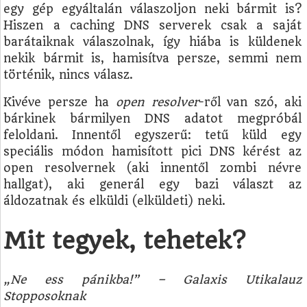
egy gép egyáltalán válaszoljon neki bármit is?
Hiszen a caching DNS serverek csak a saját
barátaiknak válaszolnak, így hiába is küldenek
nekik bármit is, hamisítva persze, semmi nem
történik, nincs válasz.
Kivéve persze ha
open resolver
-ről van szó, aki
bárkinek bármilyen DNS adatot megpróbál
feloldani. Innentől egyszerű: tetű küld egy
speciális módon hamisított pici DNS kérést az
open resolvernek (aki innentől zombi névre
hallgat), aki generál egy bazi választ az
áldozatnak és elküldi (elküldeti) neki.
Mit tegyek, tehetek?
„Ne ess pánikba!” – Galaxis Utikalauz
Stopposoknak