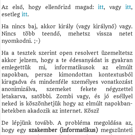
Az első, hogy ellenőrizd magad:
itt
, vagy
itt
,
esetleg
itt
.
Ha nincs baj, akkor király (vagy királynő) vagy.
Nincs több teendő, mehetsz vissza netet
nyomkodni. ;-)
Ha a tesztek szerint open resolvert üzemeltetsz
akkor jelzem, hogy a te édesanyádat is gyakran
emlegettük mi, informatikusok az elmúlt
napokban, persze kimondottan kontextusból
kiragadva és mindenféle személyes vonatkozást
anonimizálva, szemeket fekete négyzettel
letakarva, satöbbi. Zombi vagy, és jó eséllyel
neked is köszönhetjük hogy az elmúlt napokban-
hetekben akadozik az internet. Köszi!
De lépjünk tovább. A probléma megoldása az,
hogy egy
szakember (informatikus)
megszünteti