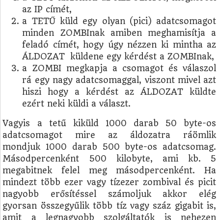
az IP címét,
a TETŰ küld egy olyan (pici) adatcsomagot
minden ZOMBInak amiben meghamisítja a
feladó címét, hogy úgy nézzen ki mintha az
ÁLDOZAT küldene egy kérdést a ZOMBInak,
a ZOMBI megkapja a csomagot és válaszol
rá egy nagy adatcsomaggal, viszont mivel azt
hiszi hogy a kérdést az ÁLDOZAT küldte
ezért neki küldi a választ.
Vagyis a tetű kiküld 1000 darab 50 byte-os
adatcsomagot mire az áldozatra ráömlik
mondjuk 1000 darab 500 byte-os adatcsomag.
Másodpercenként 500 kilobyte, ami kb. 5
megabitnek felel meg másodpercenként. Ha
mindezt több ezer vagy tízezer zombival és picit
nagyobb erősítéssel számoljuk akkor elég
gyorsan összegyűlik több tíz vagy száz gigabit is,
amit a legnagyobb szolgáltatók is nehezen