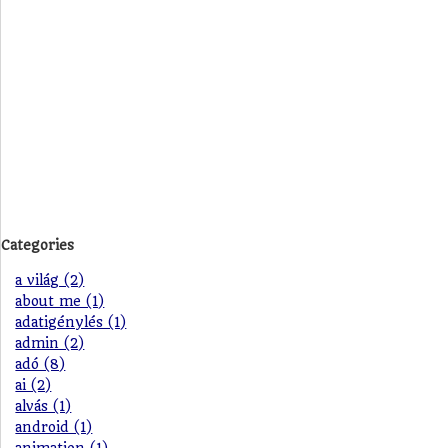
Categories
a világ (2)
about me (1)
adatigénylés (1)
admin (2)
adó (8)
ai (2)
alvás (1)
android (1)
animation (1)