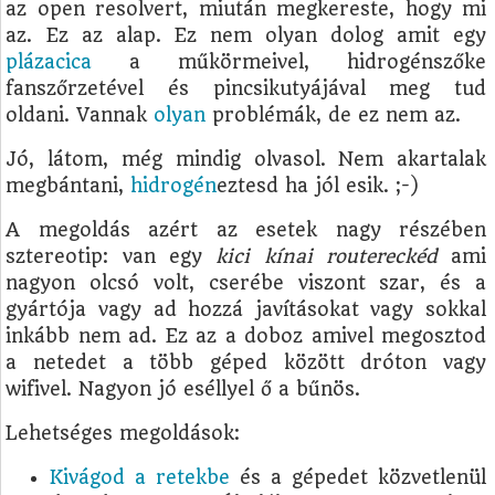
az open resolvert, miután megkereste, hogy mi
az. Ez az alap. Ez nem olyan dolog amit egy
plázacica
a műkörmeivel, hidrogénszőke
fanszőrzetével és pincsikutyájával meg tud
oldani. Vannak
olyan
problémák, de ez nem az.
Jó, látom, még mindig olvasol. Nem akartalak
megbántani,
hidrogén
eztesd ha jól esik. ;-)
A megoldás azért az esetek nagy részében
sztereotip: van egy
kici kínai routereckéd
ami
nagyon olcsó volt, cserébe viszont szar, és a
gyártója vagy ad hozzá javításokat vagy sokkal
inkább nem ad. Ez az a doboz amivel megosztod
a netedet a több géped között dróton vagy
wifivel. Nagyon jó eséllyel ő a bűnös.
Lehetséges megoldások:
Kivágod a retekbe
és a gépedet közvetlenül