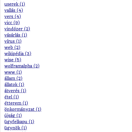
userek (1)
vallás (4)
vers (4)
vicc (9)
vindózer (2)
vásárlás (1)
vírus (1)
web (2)
wikipédia (3)
wise (5)
wolframalpha (2)
www (1)
állam (2)
állatok (1)
átverés (1)
étel (1)
étterem (1)
önkormányzat (1)
újság (1)
ügyfelkapu (1)
ügynök (1)