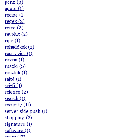
pénz (3)
quote (1)
recipe (1)
regex (2)
retro (3)
revolut (2)
ripe (1)
rohadékok (2)
rossz vicc (1)
russia (1)
ruszki (5)
ruszkik (1)
sajtó (1)
sci-fi (1)
science (2)
search (1)
security (11)
server side push (1)
shopping (2)
signature (1)
software (1)
spam (17)