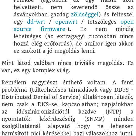
retekbe (egybként ez egy másik szót
helyettesít, nem keverendő össze az
ásványokban gazdag
zöldséggel
) és felteszel
egy
dd-wrt
/
openwrt
/ tetszőleges
open
source firmware
-t. Ez nem mindig
lehetséges (az extragagyi cuccokban nincs
hozzá elég erőforrás), de amikor igen akkor
ez szokott a jó megoldás lenni.
Mint látod valóban nincs triviális megoldás. Ez
van, ez egy komplex világ.
Remélem nagyrészt érthető voltam. A fenti
probléma (túlterheléses támadások vagy DDoS -
Distributed Denial of Service) általánosan létezik,
nem csak a DNS-sel kapcsolatban; napjainkban
az időszinkronizációtól kezdve (NTP) a
nyomtatók lekérdezéséig (SNMP) minden
szolgáltatásnál alapvető hogy ne lehessen
hamisított pici kérésekkel bazi válaszokhoz jutni.