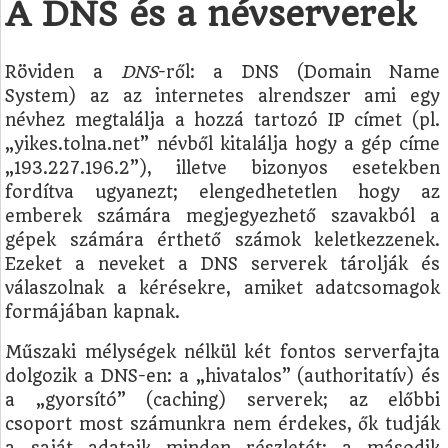
A DNS és a névserverek
Röviden a
DNS
-ről: a DNS (Domain Name
System) az az internetes alrendszer ami egy
névhez megtalálja a hozzá tartozó IP címet (pl.
„yikes.tolna.net” névből kitalálja hogy a gép címe
„193.227.196.2”), illetve bizonyos esetekben
fordítva ugyanezt; elengedhetetlen hogy az
emberek számára megjegyezhető szavakból a
gépek számára érthető számok keletkezzenek.
Ezeket a neveket a DNS serverek tárolják és
válaszolnak a kérésekre, amiket adatcsomagok
formájában kapnak.
Műszaki mélységek nélkül két fontos serverfajta
dolgozik a DNS-en: a „hivatalos” (authoritatív) és
a „gyorsító” (caching) serverek; az előbbi
csoport most számunkra nem érdekes, ők tudják
a saját adataik minden részletét; a második