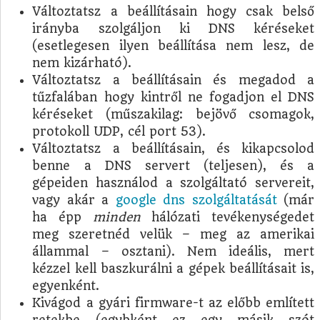
Változtatsz a beállításain hogy csak belső
irányba szolgáljon ki DNS kéréseket
(esetlegesen ilyen beállítása nem lesz, de
nem kizárható).
Változtatsz a beállításain és megadod a
tűzfalában hogy kintről ne fogadjon el DNS
kéréseket (műszakilag: bejövő csomagok,
protokoll UDP, cél port 53).
Változtatsz a beállításain, és kikapcsolod
benne a DNS servert (teljesen), és a
gépeiden használod a szolgáltató servereit,
vagy akár a
google dns szolgáltatását
(már
ha épp
minden
hálózati tevékenységedet
meg szeretnéd velük – meg az amerikai
állammal – osztani). Nem ideális, mert
kézzel kell baszkurálni a gépek beállításait is,
egyenként.
Kivágod a gyári firmware-t az előbb említett