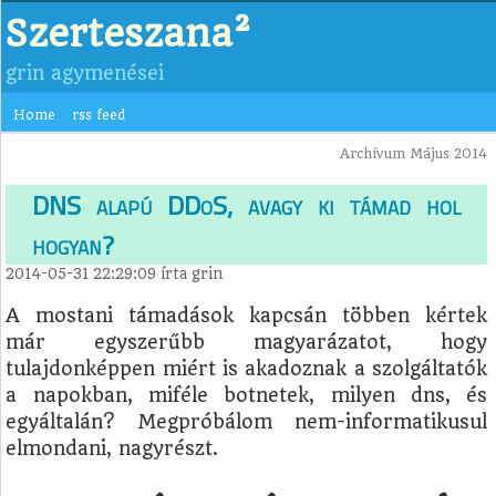
Szerteszana²
grin agymenései
Home
rss feed
Archívum Május 2014
DNS alapú DDoS, avagy ki támad hol
hogyan?
2014-05-31 22:29:09
írta
grin
A mostani támadások kapcsán többen kértek
már egyszerűbb magyarázatot, hogy
tulajdonképpen miért is akadoznak a szolgáltatók
a napokban, miféle botnetek, milyen dns, és
egyáltalán? Megpróbálom nem-informatikusul
elmondani, nagyrészt.