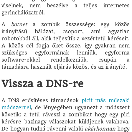
viselnek, nem beszélve a teljes internetes
gerinchálózatról.
A
botnet
a zombik összessége: egy közös
irányítású hálózat, csoport, ami agyatlan
robotokból áll, akik teljesítik a vezértetű kéréseit.
A közös cél fogja őket össze, így gyakran nem
szükséges egyformának lenniük, egyforma
software-ekkel rendelkezniük, csupán a
támadásra használt eljárás közös, és az irányító.
Vissza a DNS-re
A DNS erősítéses támadások
picit más műszaki
módszerrel
, de lényegében ugyanezt a módszert
követik: a tetű ráveszi a zombikat hogy egy pici
kérésre bazinagy válaszokat küldjenek valahova.
De hogyan tudná rávenni valaki
akárhonnan
hogy