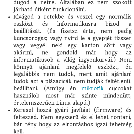
dugod a netre. Általában ez nem szokott
járható útként funkcionálni.
Kivágod a retekbe és veszel egy normális
eszközt és informatikusra bízod a
beállítását. (És fizetsz érte, nem pedig
kuncsorogsz; vagy nyírd le a gyepjét tízszer
vagy vegyél neki egy karton sört vagy
akármi, ne gondold már hogy az
informatikusok a világ ingyenkurvái.) Nem
könnyű ajánlani megfelelő eszközt, én
legalábbis nem tudok, mert amit ajánlani
tudok azt a plázacicák nem tudják feltétlenül
beállítani. (Amúgy én
mikrotik
cuccokat
használok most már szinte mindenütt,
értelemszerűen Linux alapú.)
Keresel hozzá gyári javítást (firmware) és
felteszed. Nem egyszerű és el lehet rontani,
bár tény hogy az elrontáshoz igazi tehetség
kell.