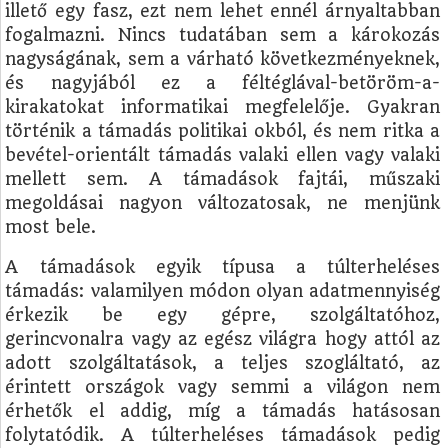
illető egy fasz, ezt nem lehet ennél árnyaltabban
fogalmazni. Nincs tudatában sem a károkozás
nagyságának, sem a várható következményeknek,
és nagyjából ez a féltéglával-betöröm-a-
kirakatokat informatikai megfelelője. Gyakran
történik a támadás politikai okból, és nem ritka a
bevétel-orientált támadás valaki ellen vagy valaki
mellett sem. A támadások fajtái, műszaki
megoldásai nagyon változatosak, ne menjünk
most bele.
A támadások egyik típusa a túlterheléses
támadás: valamilyen módon olyan adatmennyiség
érkezik be egy gépre, szolgáltatóhoz,
gerincvonalra vagy az egész világra hogy attól az
adott szolgáltatások, a teljes szogláltató, az
érintett országok vagy semmi a világon nem
érhetők el addig, míg a támadás hatásosan
folytatódik. A túlterheléses támadások pedig