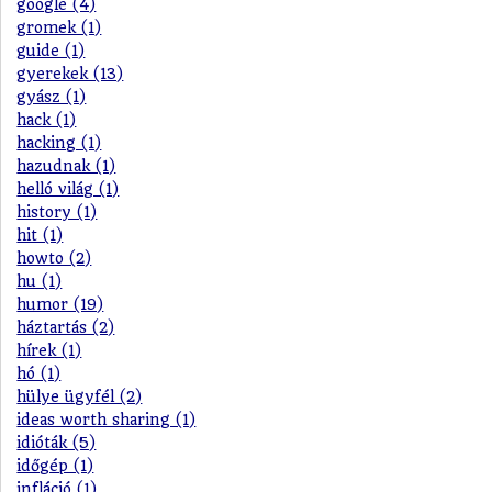
google (4)
gromek (1)
guide (1)
gyerekek (13)
gyász (1)
hack (1)
hacking (1)
hazudnak (1)
helló világ (1)
history (1)
hit (1)
howto (2)
hu (1)
humor (19)
háztartás (2)
hírek (1)
hó (1)
hülye ügyfél (2)
ideas worth sharing (1)
idióták (5)
időgép (1)
infláció (1)