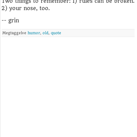
Two things to remember: 1) rules can be broken.
2) your nose, too.
-- grin
Megtaggelve
humor
,
old
,
quote