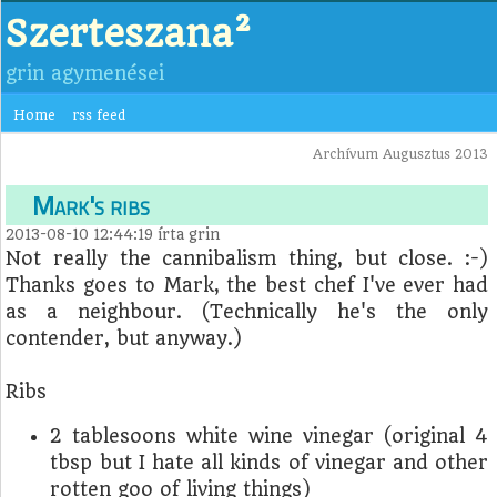
Szerteszana²
grin agymenései
Home
rss feed
Archívum Augusztus 2013
Mark's ribs
2013-08-10 12:44:19
írta
grin
Not really the cannibalism thing, but close. :-)
Thanks goes to Mark, the best chef I've ever had
as a neighbour. (Technically he's the only
contender, but anyway.)
Ribs
2 tablesoons white wine vinegar (original 4
tbsp but I hate all kinds of vinegar and other
rotten goo of living things)