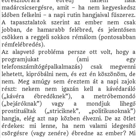
ébresztőórára ébredj hanem halk
madárcsicsergésre, amit – ha nem kegyeskedsz
időben felkelni – a napi rutin hangjaival fűszerez.
A tapasztalatok szerint az ember nem csak
jobban, de hamarabb felébred, és jelentősen
csökken a reggeli sokkos rémálom (pontosabban
rémfelébredés).
Az alapvető probléma persze ott volt, hogy a
programjukat (ami egy
telefonszámítógépalkalmazás) csak megvenni
lehetett, kipróbálni nem, és ezt én köszönöm, de
nem. Meg amúgy sem éreztem át a napi zajok
részt: nekem nem igazán kell a kávédaráló
(„kávéra ébredőknek”), a metróbemondó
(„bejáróknak”) vagy a mondjuk lihegő
prostituáltak („striciknek”, „politikusoknak”)
hangja, elég azt nap közben élvezni. De az ötlet
érdekes: mi lenne, ha nem valami idegesítő
csörgésre (vagy zenére) ébredne az ember? Mi