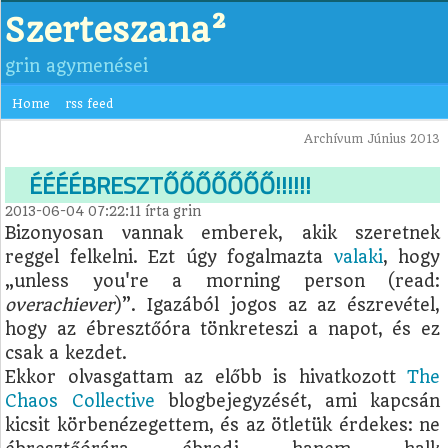
Szerteszana²
grin agymenései
Home
rss feed
Archívum Június 2013
ÉÉÉÉBRESZTŐŐŐŐŐŐŐ!!!!!!
2013-06-04 07:22:11
írta
grin
Bizonyosan vannak emberek, akik szeretnek
reggel felkelni. Ezt úgy fogalmazta
valaki
, hogy
„unless you're a morning person (read:
overachiever
)”. Igazából jogos az az észrevétel,
hogy az ébresztőóra tönkreteszi a napot, és ez
csak a kezdet.
Ekkor olvasgattam az előbb is hivatkozott
The
Chaos Collective
blogbejegyzését, ami kapcsán
kicsit körbenézegettem, és az ötletük érdekes: ne