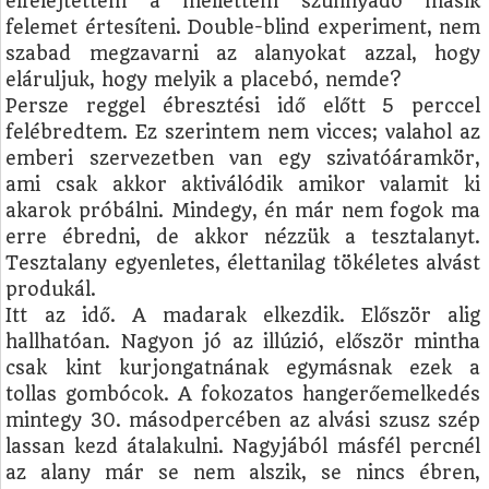
elfelejtettem a mellettem szunnyadó másik
felemet értesíteni. Double-blind experiment, nem
szabad megzavarni az alanyokat azzal, hogy
eláruljuk, hogy melyik a placebó, nemde?
Persze reggel ébresztési idő előtt 5 perccel
felébredtem. Ez szerintem nem vicces; valahol az
emberi szervezetben van egy szivatóáramkör,
ami csak akkor aktiválódik amikor valamit ki
akarok próbálni. Mindegy, én már nem fogok ma
erre ébredni, de akkor nézzük a tesztalanyt.
Tesztalany egyenletes, élettanilag tökéletes alvást
produkál.
Itt az idő. A madarak elkezdik. Először alig
hallhatóan. Nagyon jó az illúzió, először mintha
csak kint kurjongatnának egymásnak ezek a
tollas gombócok. A fokozatos hangerőemelkedés
mintegy 30. másodpercében az alvási szusz szép
lassan kezd átalakulni. Nagyjából másfél percnél
az alany már se nem alszik, se nincs ébren,