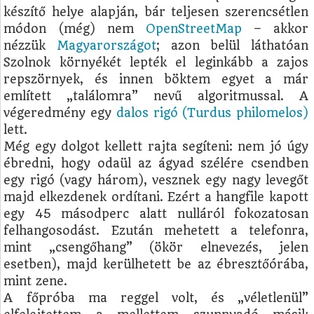
készítő helye alapján, bár teljesen szerencsétlen
módon (még) nem
OpenStreetMap
– akkor
nézzük
Magyarországot
; azon belül láthatóan
Szolnok környékét lepték el leginkább a zajos
repszörnyek, és innen böktem egyet a már
említett „találomra” nevű algoritmussal. A
végeredmény egy
dalos rigó (Turdus philomelos)
lett.
Még egy dolgot kellett rajta segíteni: nem jó úgy
ébredni, hogy odaül az ágyad szélére csendben
egy rigó (vagy három), vesznek egy nagy levegőt
majd elkezdenek ordítani. Ezért a hangfile kapott
egy 45 másodperc alatt nulláról fokozatosan
felhangosodást. Ezután mehetett a telefonra,
mint „csengőhang” (ökör elnevezés, jelen
esetben), majd kerülhetett be az ébresztőórába,
mint zene.
A főpróba ma reggel volt, és „véletlenül”