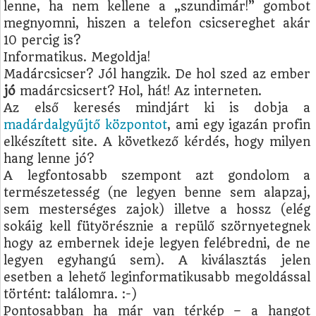
lenne, ha nem kellene a „szundimár!” gombot
megnyomni, hiszen a telefon csicsereghet akár
10 percig is?
Informatikus. Megoldja!
Madárcsicser? Jól hangzik. De hol szed az ember
jó
madárcsicsert? Hol, hát! Az interneten.
Az első keresés mindjárt ki is dobja a
madárdalgyűjtő központot
, ami egy igazán profin
elkészített site. A következő kérdés, hogy milyen
hang lenne jó?
A legfontosabb szempont azt gondolom a
természetesség (ne legyen benne sem alapzaj,
sem mesterséges zajok) illetve a hossz (elég
sokáig kell fütyörésznie a repülő szörnyetegnek
hogy az embernek ideje legyen felébredni, de ne
legyen egyhangú sem). A kiválasztás jelen
esetben a lehető leginformatikusabb megoldással
történt: találomra. :-)
Pontosabban ha már van térkép – a hangot