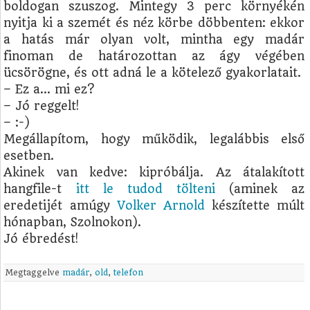
boldogan szuszog. Mintegy 3 perc környékén
nyitja ki a szemét és néz körbe döbbenten: ekkor
a hatás már olyan volt, mintha egy madár
finoman de határozottan az ágy végében
ücsörögne, és ott adná le a kötelező gyakorlatait.
– Ez a… mi ez?
– Jó reggelt!
– :-)
Megállapítom, hogy működik, legalábbis első
esetben.
Akinek van kedve: kipróbálja. Az átalakított
hangfile-t
itt le tudod tölteni
(aminek az
eredetijét amúgy
Volker Arnold
készítette múlt
hónapban, Szolnokon).
Jó ébredést!
Megtaggelve
madár
,
old
,
telefon