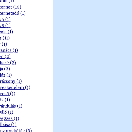
stall (1)
ternet (16)
ternetadó (1)
v4 (1)
v6 (1)
kola (1)
g (11)
r (1)
tanács (1)
vő (2)
baré (2)
ja (3)
lóz (1)
rácsony (1)
reskedelem (1)
reső (1)
ds (1)
rándulás (1)
váló (1)
végzés (1)
lbász (1)
nzumidióták (3)