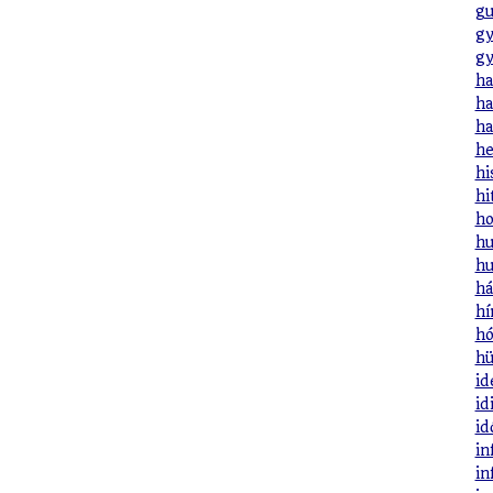
gu
gy
gy
ha
ha
ha
he
hi
hi
ho
hu
hu
há
hí
hó
hü
id
id
id
in
in