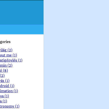
gories
világ (2)
out me (1)
atigénylés (1)
min (2)
ó (8)
 (2)
vás (1)
droid (1)
imation (1)
ya (1)
a (1)
tronomy (1)