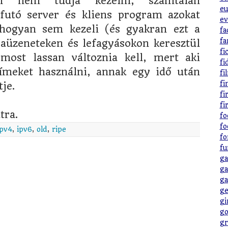
án nem tudja kezelni, számtalan
eu
futó server és kliens program azokat
ev
hogyan sem kezeli (és gyakran ezt a
fa
fa
aüzeneteken és lefagyásokon keresztül
fi
 most lassan változnia kell, mert aki
fi
meket használni, annak egy idő után
fi
fi
je.
fi
fi
tra.
fo
fo
ipv4
,
ipv6
,
old
,
ripe
fo
fu
ga
ga
ga
ge
gi
go
gr