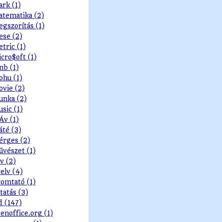
rk (1)
tematika (2)
gszorítás (1)
se (2)
tric (1)
cro$oft (1)
b (1)
hu (1)
vie (2)
nka (2)
sic (1)
v (1)
té (3)
rges (2)
vészet (1)
v (2)
elv (4)
omtató (1)
tatás (3)
d (147)
enoffice.org (1)