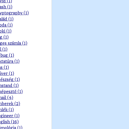
vid (1)
ash (1)
yptography (1)
alád (1)
oda (1)
oki (1)
g (1)
ges számla (1)
l (1)
bug (1)
ktatúra (1)
s (1)
iver (1)
észség (1)
nstand (1)
képesztő (1)
ail (4)
berek (2)
lék (1)
gineer (1)
glish (16)
imológia (1)