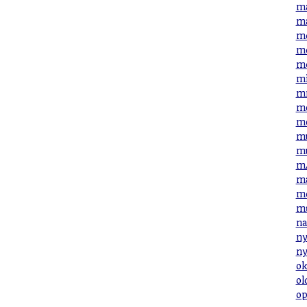
ma
ma
me
me
me
mi
mn
mo
mo
mu
mu
mÁ
má
mé
mű
na
ny
ny
ok
ol
op