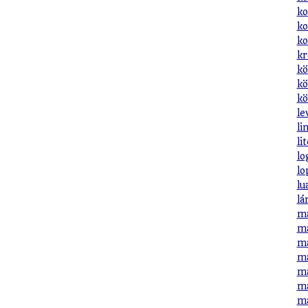
ko
ko
ko
kr
kö
kö
kö
le
li
li
lo
lo
lu
lá
ma
ma
ma
ma
ma
ma
ma