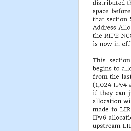
distributed t
space before
that section 
Address Allo
the RIPE NCC
is now in eff
This sectio
begins to all
from the las
(1,024 IPv4 
if they can j
allocation wi
made to LIRs
IPv6 allocat
upstream LI