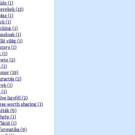
ide (1)
erekek (13)
ász (1)
ck (1)
cking (1)
zudnak (1)
lló világ (1)
story (1)
t (1)
wto (2)
 (1)
mor (19)
ztartás (2)
rek (1)
 (1)
lye ügyfél (2)
eas worth sharing (1)
ióták (5)
őgép (1)
fláció (1)
formatika (9)