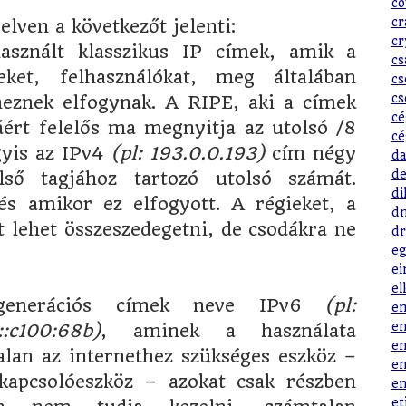
co
cr
lven a következőt jelenti:
cr
asznált klasszikus IP címek, amik a
cs
eket, felhasználókat, meg általában
cs
cs
znek elfogynak. A RIPE, aki a címek
cé
áért felelős ma megnyitja az utolsó /8
cé
gyis az IPv4
(pl: 193.0.0.193)
cím négy
da
de
lső tagjához tartozó utolsó számát.
di
és amikor ez elfogyott. A régieket, a
dn
 lehet összeszedegetni, de csodákra ne
dr
eg
ei
el
generációs címek neve IPv6
(pl:
em
em
::c100:68b)
, aminek a használata
em
alan az internethez szükséges eszköz –
en
 kapcsolóeszköz – azokat csak részben
en
et