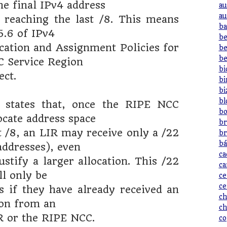
he final IPv4 address
au
au
 reaching the last /8. This means
ba
5.6 of IPv4
be
cation and Assignment Policies for
be
be
 Service Region
bi
ect.
bi
bi
bl
n states that, once the RIPE NCC
bo
ocate address space
br
t /8, an LIR may receive only a /22
br
bá
addresses), even
ca
ustify a larger allocation. This /22
ca
ll only be
ce
ce
 if they have already received an
ch
ion from an
ch
R or the RIPE NCC.
co