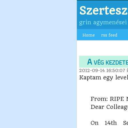
Szertes
grin agymenései
Home
rss feed
A vég kezdet
2012-09-14 16:50:07
í
Kaptam egy level
From: RIPE 
Dear Colleag
On 14th S