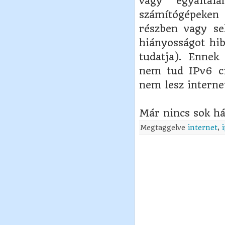
vagy egyáltal
számítógépeken 
részben vagy se
hiányosságot hib
tudatja). Ennek
nem tud IPv6 cí
nem lesz internet
Már nincs sok há
Megtaggelve
internet
,