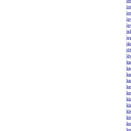
in
in
in
ip
ip
is
jo
já
jó
jö
ka
ka
ka
ka
ke
ke
ki
ki
ki
ki
ko
ko