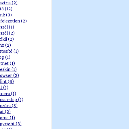
sztria (2)
tó (12)
nk (3)
fejezetlen (2)
szél (1)
szól (2)
cikli (2)
nx (2)
ztosító (1)
og (1)
tnet (1)
eakin (1)
owser (2)
lint (6)
d (1)
mera (1)
nsorship (1)
nzúra (3)
at (2)
ome (1)
pyright (3)