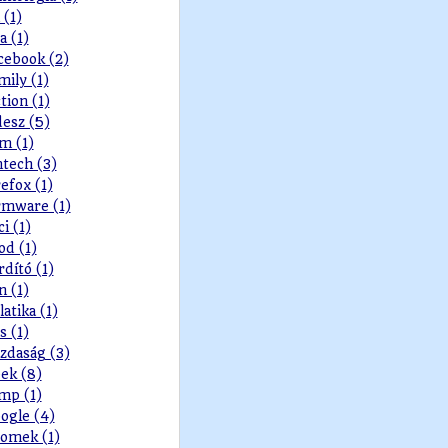
 (1)
a (1)
cebook (2)
mily (1)
ction (1)
desz (5)
lm (1)
ntech (3)
refox (1)
rmware (1)
ci (1)
od (1)
rdító (1)
n (1)
latika (1)
s (1)
zdaság (3)
ek (8)
mp (1)
ogle (4)
omek (1)