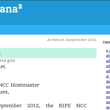
zana²
Archívum Szeptember 2012
Cate
e
a 
ab
rta
grin
ad
et.
ad
ad
ai
al
NCC Hostmaster
an
ues,
an
an
ap
eptember 2012, the RIPE NCC
as