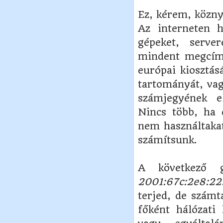
Ez, kérem, köznye
Az interneten h
gépeket, server
mindent megcíme
európai kiosztás
tartományát, va
számjegyének e
Nincs több, ha 
nem használtakat
számítsunk.
A következő 
2001:67c:2e8:22
terjed, de számt
főként hálózati