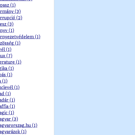
pasz (1)
rmány (3)
rrupció (2)
esz (3)
nyv (1)
rnyezetvédelem (1)
zösség (1)
vél (1)
nux (7)
terature (1)
gika (1)
pás (1)
a (1)
nclevél (1)
d (1)
dár (1)
ffia (1)
gic (1)
gyar (3)
gyarorszag.hu (1)
gyarázok (1)