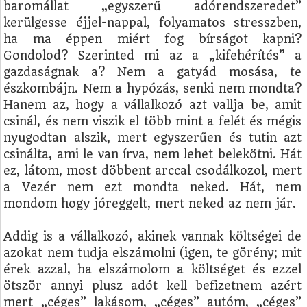
baromállat „egyszerű adórendszeredet”
kerülgesse éjjel-nappal, folyamatos stresszben,
ha ma éppen miért fog bírságot kapni?
Gondolod? Szerinted mi az a „kifehérítés” a
gazdaságnak a? Nem a gatyád mosása, te
észkombájn. Nem a hypózás, senki nem mondta?
Hanem az, hogy a vállalkozó azt vallja be, amit
csinál, és nem viszik el több mint a felét és mégis
nyugodtan alszik, mert egyszerűen és tutin azt
csinálta, ami le van írva, nem lehet belekötni. Hát
ez, látom, most döbbent arccal csodálkozol, mert
a Vezér nem ezt mondta neked. Hát, nem
mondom hogy jóreggelt, mert neked az nem jár.
Addig is a vállalkozó, akinek vannak költségei de
azokat nem tudja elszámolni (igen, te görény; mit
érek azzal, ha elszámolom a költséget és ezzel
ötször annyi plusz adót kell befizetnem azért
mert „céges” lakásom, „céges” autóm, „céges”