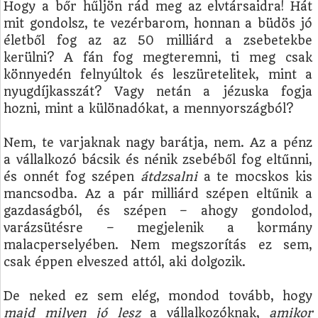
Hogy a bőr hűljön rád meg az elvtársaidra! Hát
mit gondolsz, te vezérbarom, honnan a büdös jó
életből fog az az 50 milliárd a zsebetekbe
kerülni? A fán fog megteremni, ti meg csak
könnyedén felnyúltok és leszüretelitek, mint a
nyugdíjkasszát? Vagy netán a jézuska fogja
hozni, mint a különadókat, a mennyországból?
Nem, te varjaknak nagy barátja, nem. Az a pénz
a vállalkozó bácsik és nénik zsebéből fog eltűnni,
és onnét fog szépen
átdzsalni
a te mocskos kis
mancsodba. Az a pár milliárd szépen eltűnik a
gazdaságból, és szépen – ahogy gondolod,
varázsütésre – megjelenik a kormány
malacperselyében. Nem megszorítás ez sem,
csak éppen elveszed attól, aki dolgozik.
De neked ez sem elég, mondod tovább, hogy
majd milyen jó lesz
a vállalkozóknak,
amikor