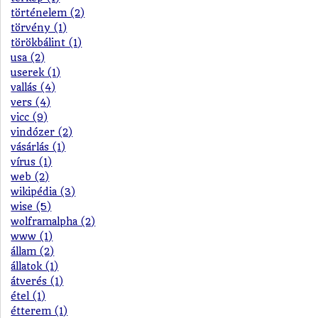
történelem (2)
törvény (1)
törökbálint (1)
usa (2)
userek (1)
vallás (4)
vers (4)
vicc (9)
vindózer (2)
vásárlás (1)
vírus (1)
web (2)
wikipédia (3)
wise (5)
wolframalpha (2)
www (1)
állam (2)
állatok (1)
átverés (1)
étel (1)
étterem (1)