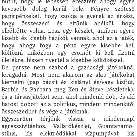
hűtőt, hogy le lehessen ereszteni ahogy egyre
kevesebb dolog kerül bele. Fényre széteső
papírpénzeket, hogy szokja a gyerek az érzést,
hogy összeszedi és eltűnik anélkül, hogy
elköltötte volna. Lesz egy készlet, amiben egyre
kisebb és kisebb házikók vannak, ahol az a játék,
hogy ahogy fogy a pénz egyre kisebbe kell
költözni miközben egy csomót ki kell fizetni
illetékre, hiszen nyertél a kisebbe költözéssel.
De persze nem szabad a gazdasági játékoknál
leragadni. Most nem akarom az alap játékokat
kiemelni (pap bácsit és kislányt és/vagy kisfiút,
Barbie és Barbara meg Ken és Steve készletek),
és a társasjátékot sem, ahol mindenki dob, és aki
hatost dobott az a politikus, mindent mindenkitől
összeszedhet és vége a játéknak.
Egyszerűen térjünk vissza a mindennapi
agresszivitáshoz. Vallatókészlet, Guantanamo-
stílus, kis elektródákkal, vízpumpával; kis