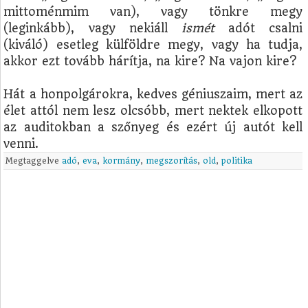
mittoménmim van), vagy tönkre megy
(leginkább), vagy nekiáll
ismét
adót csalni
(kiváló) esetleg külföldre megy, vagy ha tudja,
akkor ezt tovább hárítja, na kire? Na vajon kire?
Hát a honpolgárokra, kedves géniuszaim, mert az
élet attól nem lesz olcsóbb, mert nektek elkopott
az auditokban a szőnyeg és ezért új autót kell
venni.
Megtaggelve
adó
,
eva
,
kormány
,
megszorítás
,
old
,
politika