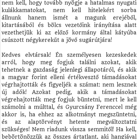
nem kell, hogy tovább nyögje a hatalmas nyugati
kulákkamatokat, nem kell hitelekért sorba
állnunk hanem ismét a magunk erejéből,
kitartásából és bölcs vezetőink irányítása alatt
vezethetjük ki az előző kormány által kátyúba
csúszott négykerekűt a jövő sugárútjára!
Kedves elvtársak! Én személyesen kezeskedek
arról, hogy meg fogjuk találni azokat, akik
tehetnek a gazdaság jelenlegi állapotáról, és akik
a magyar forint elleni értékvesztő támadásokat
végrhajtották és figyeljék a számat: nem lesznek
új adók! Azokat pedig, akik a támadásokat
végrehajtották meg fogjuk büntetni, mert le kell
számolni a múlttal, és Gyurcsány Ferenccel még
akkor is, ha ehhez az alkotmányt megszüntetni,
és az alaptörvényt hetente megváltoztatni
szükséges! Nem riadunk vissza semmitől! Ha kell,
bebörtönözzük az összes ártatlant, aki hangjával