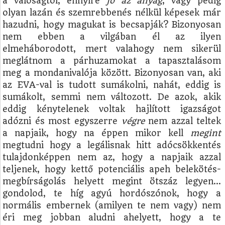
a valóságtól, ennyire
jó az anyag
, vagy pedig
olyan lazán és szemrebbenés nélkül képesek már
hazudni, hogy magukat is becsapják? Bizonyosan
nem ebben a vilgában él az ilyen
elmeháborodott, mert valahogy nem sikerül
meglátnom a párhuzamokat a tapasztalásom
meg a mondanivalója között. Bizonyosan van, aki
az EVA-val is tudott sumákolni, nahát, eddig is
sumákolt, semmi nem változott. De azok, akik
eddig kénytelenek voltak hajlított igazságot
adózni és most egyszerre
végre
nem azzal teltek
a napjaik, hogy na éppen mikor kell
megint
megtudni hogy a legálisnak hitt adócsökkentés
tulajdonképpen nem az, hogy a napjaik azzal
teljenek, hogy kettő potenciális apeh belekötés-
megbírságolás helyett megint ötszáz legyen…
gondolod, te híg agyú hordószónok, hogy a
normális embernek (amilyen te nem vagy) nem
éri meg jobban aludni ahelyett, hogy a te