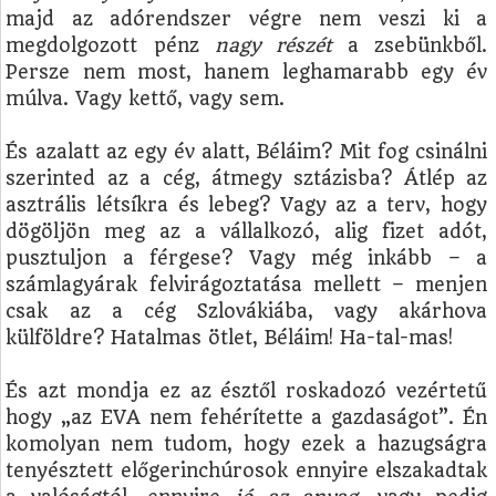
majd az adórendszer végre nem veszi ki a
megdolgozott pénz
nagy részét
a zsebünkből.
Persze nem most, hanem leghamarabb egy év
múlva. Vagy kettő, vagy sem.
És azalatt az egy év alatt, Béláim? Mit fog csinálni
szerinted az a cég, átmegy sztázisba? Átlép az
asztrális létsíkra és lebeg? Vagy az a terv, hogy
dögöljön meg az a vállalkozó, alig fizet adót,
pusztuljon a férgese? Vagy még inkább – a
számlagyárak felvirágoztatása mellett – menjen
csak az a cég Szlovákiába, vagy akárhova
külföldre? Hatalmas ötlet, Béláim! Ha-tal-mas!
És azt mondja ez az észtől roskadozó vezértetű
hogy „az EVA nem fehérítette a gazdaságot”. Én
komolyan nem tudom, hogy ezek a hazugságra
tenyésztett előgerinchúrosok ennyire elszakadtak