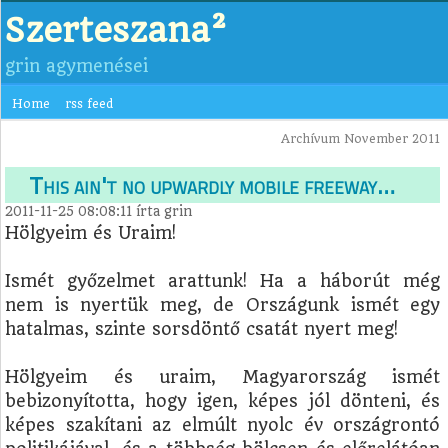
Szerteszana²
grin agymenései
Home
rss feed
Archívum November 2011
This ain't no upwardly mobile freeway…
2011-11-25 08:08:11
írta
grin
Hölgyeim és Uraim!
Ismét győzelmet arattunk! Ha a háborút még
nem is nyertük meg, de Országunk ismét egy
hatalmas, szinte sorsdöntő csatát nyert meg!
Hölgyeim és uraim, Magyarország ismét
bebizonyította, hogy igen, képes jól dönteni, és
képes szakítani az elmúlt nyolc év országrontó