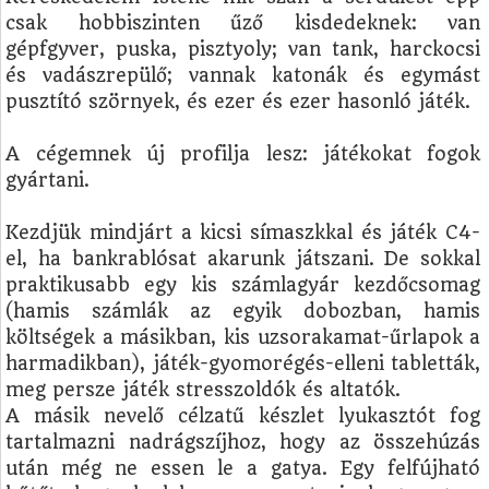
csak hobbiszinten űző kisdedeknek: van
gépfgyver, puska, pisztyoly; van tank, harckocsi
és vadászrepülő; vannak katonák és egymást
pusztító szörnyek, és ezer és ezer hasonló játék.
A cégemnek új profilja lesz: játékokat fogok
gyártani.
Kezdjük mindjárt a kicsi símaszkkal és játék C4-
el, ha bankrablósat akarunk játszani. De sokkal
praktikusabb egy kis számlagyár kezdőcsomag
(hamis számlák az egyik dobozban, hamis
költségek a másikban, kis uzsorakamat-űrlapok a
harmadikban), játék-gyomorégés-elleni tabletták,
meg persze játék stresszoldók és altatók.
A másik nevelő célzatű készlet lyukasztót fog
tartalmazni nadrágszíjhoz, hogy az összehúzás
után még ne essen le a gatya. Egy felfújható