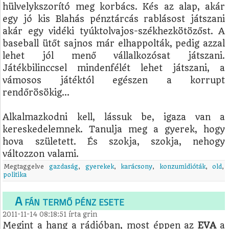
hülvelykszorító meg korbács. Kés az alap, akár
egy jó kis Blahás pénztárcás rablásost játszani
akár egy vidéki tyúktolvajos-székhezkötözőst. A
baseball ütőt sajnos már elhappolták, pedig azzal
lehet jól menő vállalkozósat játszani.
Játékbilinccsel mindenfélét lehet játszani, a
vámosos játéktól egészen a korrupt
rendőrösökig…
Alkalmazkodni kell, lássuk be, igaza van a
kereskedelemnek. Tanulja meg a gyerek, hogy
hova született. És szokja, szokja, nehogy
változzon valami.
Megtaggelve
gazdaság
,
gyerekek
,
karácsony
,
konzumidióták
,
old
,
politika
A fán termő pénz esete
2011-11-14 08:18:51
írta
grin
Megint a hang a rádióban, most éppen az
EVA
a