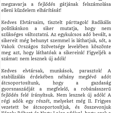
megzavarja a fejlődés gátjának felszámolása
elleni küzdelem elhárítását!
Kedves Elvtársaim, tisztelt párttagok! Radikális
politikánkon a siker mutatja, hogy nem
szükséges változtatni. Az egykulcsos adó bevált, a
sikereit még behunyt szemmel is láthatjuk, sőt, a
Vakok Országos Szövetsége levelében köszönte
meg azt, hogy láthatóak a sikereink! Figyeljék a
számat: nem lesznek új adók!
Kedves elvtársak, munkások, parasztok! A
stabilizálás érdekében néhány meglévő adót
átcsoportosítunk, hogy a gazdaság
gyorsnaszádját a megfelelő, a robánásszerű
fejlődés felé írányítsuk. Nem lesznek új adók! A
régi adók egy részét, melyeket még II. Frigyes
vezetett be átcsoportosítjuk, és összevonjuk