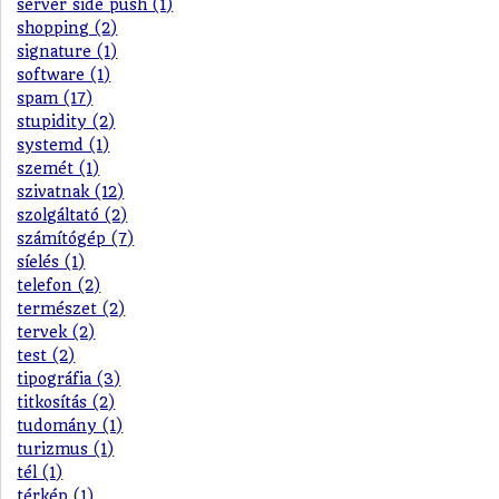
server side push (1)
shopping (2)
signature (1)
software (1)
spam (17)
stupidity (2)
systemd (1)
szemét (1)
szivatnak (12)
szolgáltató (2)
számítógép (7)
síelés (1)
telefon (2)
természet (2)
tervek (2)
test (2)
tipográfia (3)
titkosítás (2)
tudomány (1)
turizmus (1)
tél (1)
térkép (1)