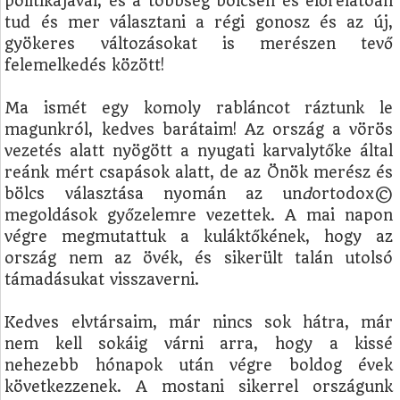
politikájával, és a többség bölcsen és előrelátóan
tud és mer választani a régi gonosz és az új,
gyökeres változásokat is merészen tevő
felemelkedés között!
Ma ismét egy komoly rabláncot ráztunk le
magunkról, kedves barátaim! Az ország a vörös
vezetés alatt nyögött a nyugati karvalytőke által
reánk mért csapások alatt, de az Önök merész és
bölcs választása nyomán az un
d
ortodox©
megoldások győzelemre vezettek. A mai napon
végre megmutattuk a kuláktőkének, hogy az
ország nem az övék, és sikerült talán utolsó
támadásukat visszaverni.
Kedves elvtársaim, már nincs sok hátra, már
nem kell sokáig várni arra, hogy a kissé
nehezebb hónapok után végre boldog évek
következzenek. A mostani sikerrel országunk