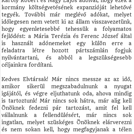
Károly Róbert és Nagy Lajos adóival, hogy ezek a
kormány költségvetésének expanzióját lehetővé
tegyék. További már meglévő adókat, melyet
időlegesen nem vetett ki az állam visszavezetünk,
hogy egyenletesebbé tehessük a folyamatos
fejlődést: a Mária Terézia és Ferenc József által
is használt adónemeket egy külön erre a
feladatra létre hozott pártszámlán fogjuk
nyilvántartani, és abból a legszükségesebb
céljainkra fordítani.
Kedves Elvtársak! Már nincs messze az az idő,
amikor sikerül megszabadulnunk a nyugat
igájától, és végre eljuthatunk oda, ahova mindig
is tartoztunk! Már nincs sok hátra, már alig kell
Önöknek fedezni pár tartozást, amit fel kell
vállalnunk a fellendülésért, már nincs sok
ingatlan, melyet szüskéges Önöknek elárverezni
és nem sokan kell, hogy megfagyjanak a télen