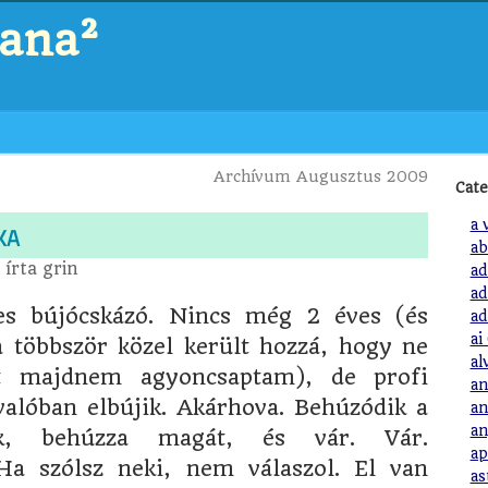
zana²
Archívum Augusztus 2009
Cate
ka
a 
ab
írta
grin
ad
ad
tes bújócskázó. Nincs még 2 éves (és
ad
ai
a többször közel került hozzá, hogy ne
al
t majdnem agyoncsaptam), de profi
an
valóban elbújik. Akárhova. Behúzódik a
an
an
zik, behúzza magát, és vár. Vár.
ap
a szólsz neki, nem válaszol. El van
as