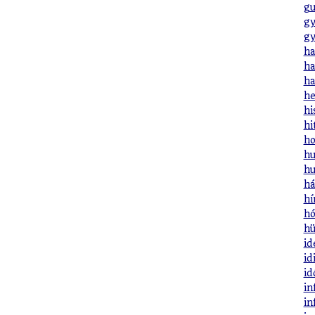
gu
gy
gy
ha
ha
ha
he
hi
hi
ho
hu
hu
há
hí
hó
hü
id
id
id
in
in