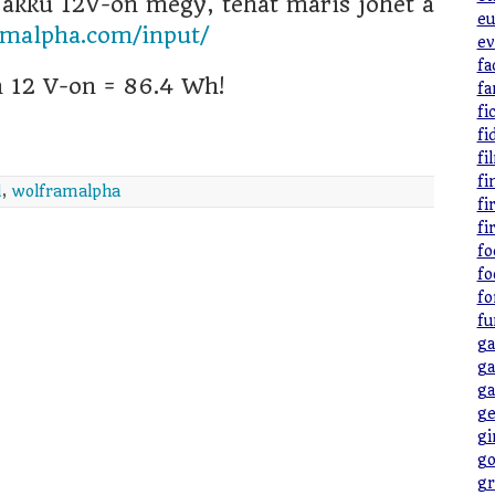
 akku 12V-on megy, tehát máris jöhet a
eu
malpha.com/input/
ev
fa
12 V-on = 86.4 Wh!
fa
fi
fi
fi
fi
d
,
wolframalpha
fi
fi
fo
fo
fo
fu
ga
ga
ga
ge
gi
go
gr