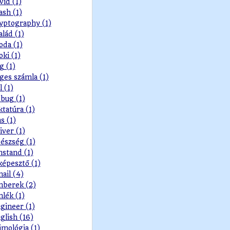
vid (1)
ash (1)
yptography (1)
alád (1)
oda (1)
oki (1)
g (1)
ges számla (1)
l (1)
bug (1)
ktatúra (1)
s (1)
iver (1)
észség (1)
nstand (1)
képesztő (1)
ail (4)
berek (2)
lék (1)
gineer (1)
glish (16)
imológia (1)