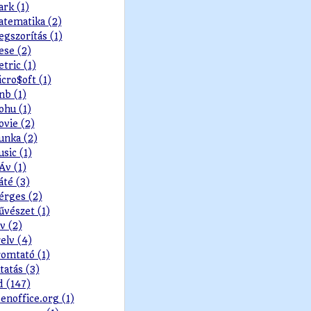
rk (1)
tematika (2)
gszorítás (1)
se (2)
tric (1)
cro$oft (1)
b (1)
hu (1)
vie (2)
nka (2)
sic (1)
v (1)
té (3)
rges (2)
vészet (1)
v (2)
elv (4)
omtató (1)
tatás (3)
d (147)
enoffice.org (1)