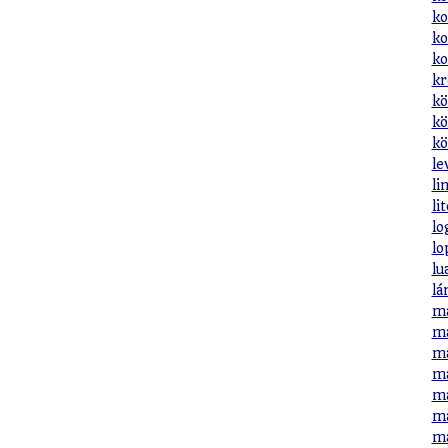
ko
ko
ko
kr
kö
kö
kö
le
li
li
lo
lo
lu
lá
ma
ma
ma
ma
ma
ma
ma