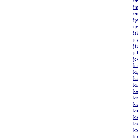
in
in
in
ip
ip
is
jo
já
jó
jö
ka
ka
ka
ka
ke
ke
ki
ki
ki
ki
ko
ko