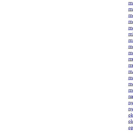
ma
ma
me
me
me
mi
mn
mo
mo
mu
mu
mÁ
má
mé
mű
na
ny
ny
ok
ol
op