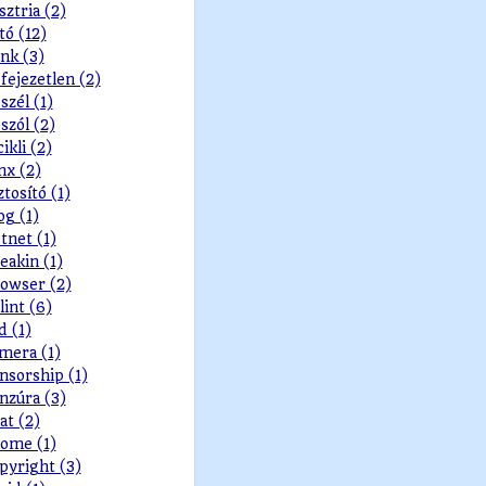
sztria (2)
tó (12)
nk (3)
fejezetlen (2)
szél (1)
szól (2)
cikli (2)
nx (2)
ztosító (1)
og (1)
tnet (1)
eakin (1)
owser (2)
lint (6)
d (1)
mera (1)
nsorship (1)
nzúra (3)
at (2)
ome (1)
pyright (3)