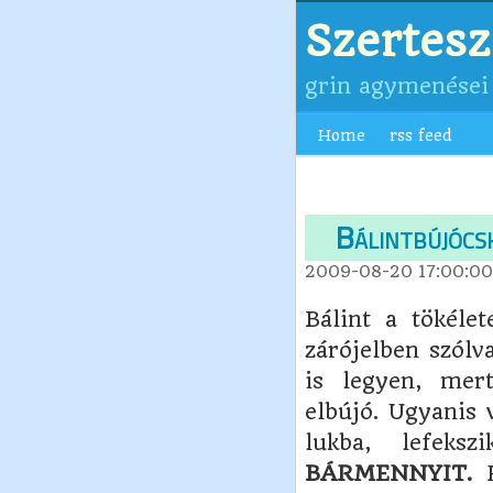
Szertes
grin agymenései
Home
rss feed
Bálintbújócs
2009-08-20 17:00:00
Bálint a tökéle
zárójelben szólv
is legyen, mer
elbújó. Ugyanis 
lukba, lefeks
BÁRMENNYIT.
H