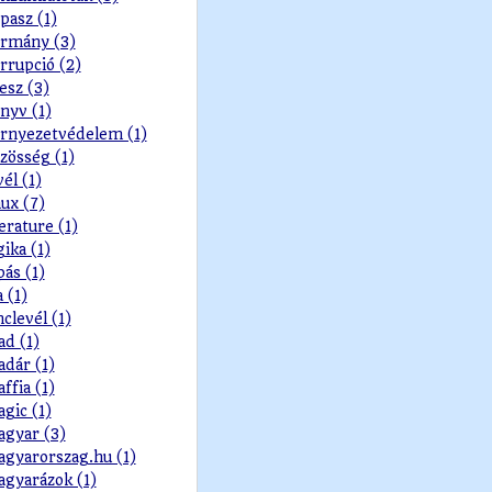
pasz (1)
rmány (3)
rrupció (2)
esz (3)
nyv (1)
rnyezetvédelem (1)
zösség (1)
vél (1)
nux (7)
terature (1)
gika (1)
pás (1)
a (1)
nclevél (1)
d (1)
dár (1)
ffia (1)
gic (1)
gyar (3)
gyarorszag.hu (1)
gyarázok (1)