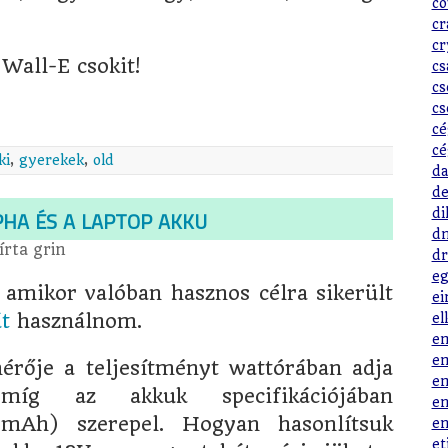
co
cr
cr
Wall-E csokit!
cs
cs
cs
cé
cé
ki
,
gyerekek
,
old
da
de
a és a laptop akku
di
dn
írta
grin
dr
eg
 amikor valóban hasznos célra sikerült
ei
t
használnom.
el
em
em
érője a teljesítményt wattórában adja
em
g az akkuk specifikációjában
en
(mAh) szerepel. Hogyan hasonlítsuk
en
et