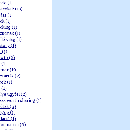
ide (1)
erekek (13)
ász (1)
ck (1)
cking (1)
zudnak (1)
lló világ (1)
story (1)
t (1)
wto (2)
 (1)
mor (19)
ztartás (2)
rek (1)
 (1)
lye ügyfél (2)
eas worth sharing (1)
ióták (5)
őgép (1)
fláció (1)
formatika (9)