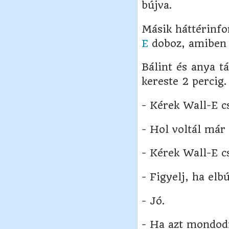
bújva.
Másik háttérinfo
E
doboz, amiben 
Bálint és anya t
kereste 2 percig.
- Kérek Wall-E cs
- Hol voltál már
- Kérek Wall-E cs
- Figyelj, ha elb
- Jó.
- Ha azt mondodm