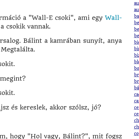
au
au
ba
rmáció a "Wall-E csoki", ami egy
Wall-
be
a csokik vannak.
be
be
ársalog. Bálint a kamrában sunyít, anya
bi
 Megtalálta.
bi
bi
bl
okit.
bo
br
 megint?
br
bá
okit.
ca
ca
újsz és kereslek, akkor szólsz, jó?
ce
ce
ch
ch
co
, hogy "Hol vagy, Bálint?", mit fogsz