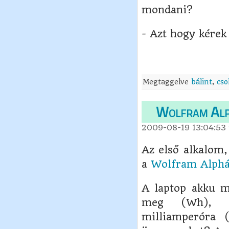
mondani?
- Azt hogy kérek 
Megtaggelve
bálint
,
cso
Wolfram Alph
2009-08-19 13:04:53
Az első alkalom,
a
Wolfram Alphá
A laptop akku m
meg (Wh), mí
milliamperóra 