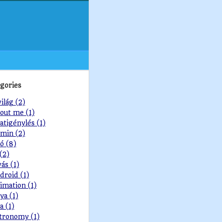
gories
világ (2)
out me (1)
atigénylés (1)
min (2)
ó (8)
 (2)
vás (1)
droid (1)
imation (1)
ya (1)
a (1)
tronomy (1)