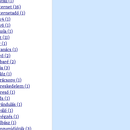
stall (1)
ternet (16)
ternetadó (1)
v4 (1)
v6 (1)
kola (1)
g (11)
r (1)
tanács (1)
vő (2)
baré (2)
ja (3)
lóz (1)
rácsony (1)
reskedelem (1)
reső (1)
ds (1)
rándulás (1)
váló (1)
végzés (1)
lbász (1)
nzumidióták (3)