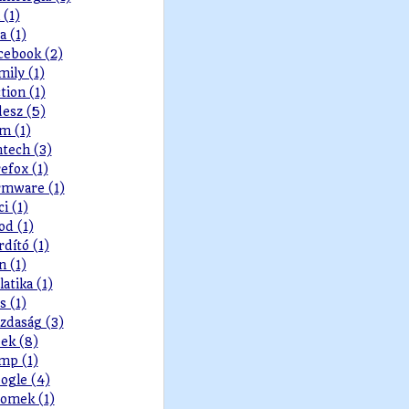
 (1)
a (1)
cebook (2)
mily (1)
ction (1)
desz (5)
lm (1)
ntech (3)
refox (1)
rmware (1)
ci (1)
od (1)
rdító (1)
n (1)
latika (1)
s (1)
zdaság (3)
ek (8)
mp (1)
ogle (4)
omek (1)