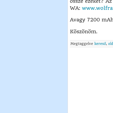
össze ezeket? Az
WA:
www.wolfra
Avagy 7200 mAh 
Köszönöm.
Megtaggelve
kereső
,
ol