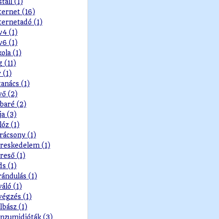
stall (1)
ternet (16)
ternetadó (1)
v4 (1)
v6 (1)
kola (1)
g (11)
r (1)
tanács (1)
vő (2)
baré (2)
ja (3)
lóz (1)
rácsony (1)
reskedelem (1)
reső (1)
ds (1)
rándulás (1)
váló (1)
végzés (1)
lbász (1)
nzumidióták (3)