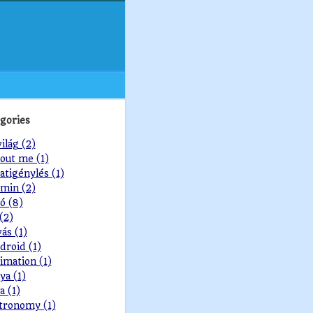
gories
világ (2)
out me (1)
atigénylés (1)
min (2)
ó (8)
 (2)
vás (1)
droid (1)
imation (1)
ya (1)
a (1)
tronomy (1)