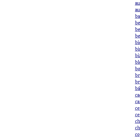
au
au
ba
be
be
be
bi
bi
bi
bl
bo
br
br
bá
ca
ca
ce
ce
ch
ch
co