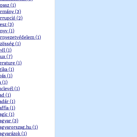
pasz (1)
rmány (3)
rrupció (2)
esz (3)
nyv (1)
rnyezetvédelem (1)
zösség (1)
vél (1)
nux (7)
terature (1)
gika (1)
pás (1)
a (1)
nclevél (1)
d (1)
dár (1)
ffia (1)
gic (1)
gyar (3)
gyarorszag.hu (1)
gyarázok (1)