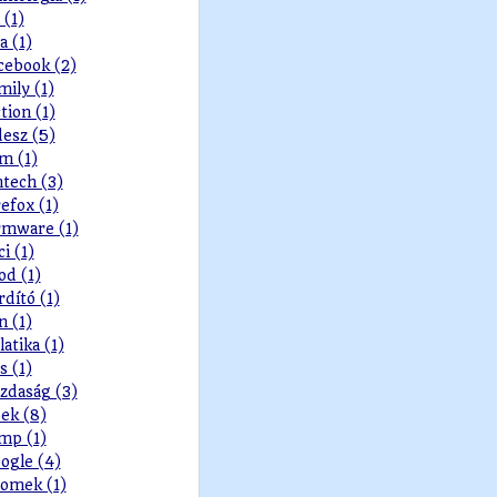
 (1)
a (1)
cebook (2)
mily (1)
ction (1)
desz (5)
lm (1)
ntech (3)
refox (1)
rmware (1)
ci (1)
od (1)
rdító (1)
n (1)
latika (1)
s (1)
zdaság (3)
ek (8)
mp (1)
ogle (4)
omek (1)