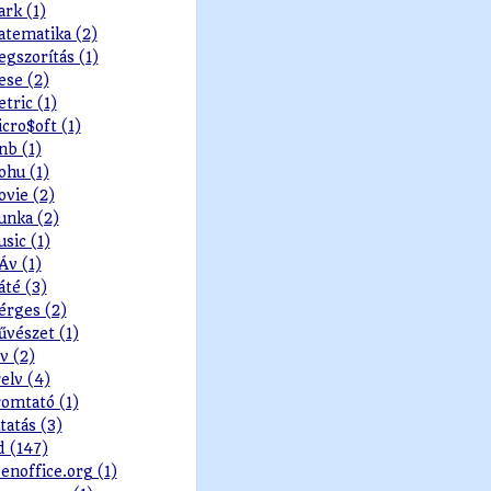
rk (1)
tematika (2)
gszorítás (1)
se (2)
tric (1)
cro$oft (1)
b (1)
hu (1)
vie (2)
nka (2)
sic (1)
v (1)
té (3)
rges (2)
vészet (1)
v (2)
elv (4)
omtató (1)
tatás (3)
d (147)
enoffice.org (1)