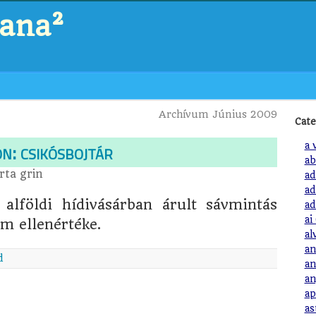
zana²
Archívum Június 2009
Cate
n: csikósbojtár
a 
ab
rta
grin
ad
ad
 alföldi hídivásárban árult sávmintás
ad
ai
m ellenértéke.
al
an
d
an
an
ap
as