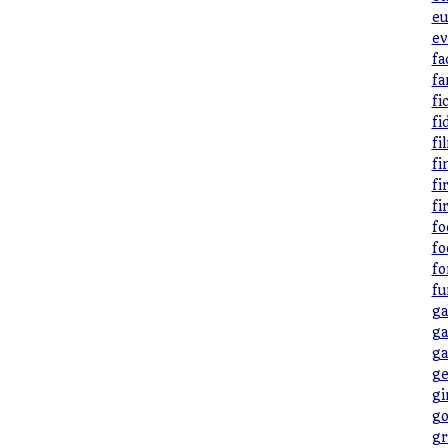
eu
ev
fa
fa
fi
fi
fi
fi
fi
fi
fo
fo
fo
fu
ga
ga
ga
ge
gi
go
gr