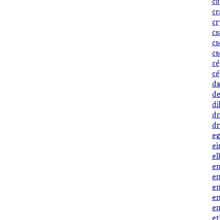
co
cr
cr
cs
cs
cs
cé
cé
da
de
di
dn
dr
eg
ei
el
em
em
em
en
en
et