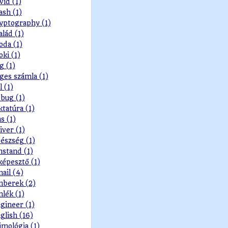
vid (1)
ash (1)
yptography (1)
alád (1)
oda (1)
oki (1)
g (1)
ges számla (1)
l (1)
bug (1)
ktatúra (1)
s (1)
iver (1)
észség (1)
nstand (1)
képesztő (1)
ail (4)
berek (2)
lék (1)
gineer (1)
glish (16)
imológia (1)