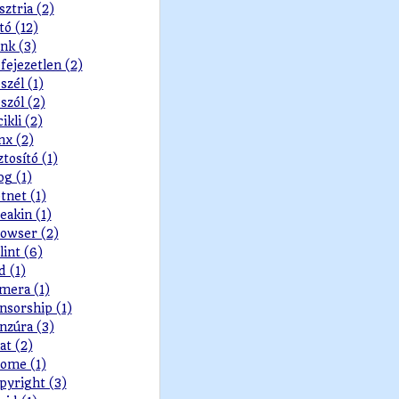
sztria (2)
tó (12)
nk (3)
fejezetlen (2)
szél (1)
szól (2)
cikli (2)
nx (2)
ztosító (1)
og (1)
tnet (1)
eakin (1)
owser (2)
lint (6)
d (1)
mera (1)
nsorship (1)
nzúra (3)
at (2)
ome (1)
pyright (3)