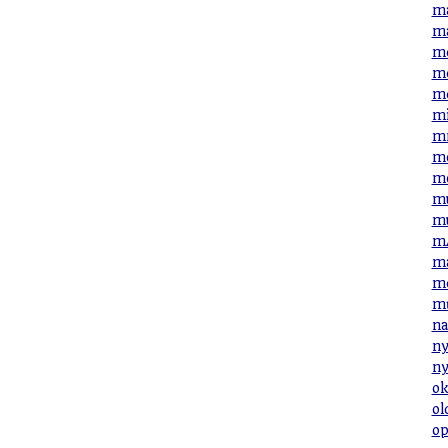
ma
ma
me
me
me
mi
mn
mo
mo
mu
mu
mÁ
má
mé
mű
na
ny
ny
ok
ol
op