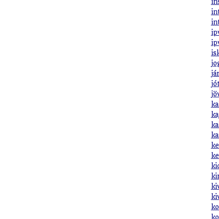
in
in
in
ip
ip
is
jo
já
jó
jö
ka
ka
ka
ka
ke
ke
ki
ki
ki
ki
ko
ko