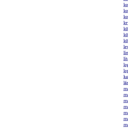
ko
ko
ko
kr
kö
kö
kö
le
li
li
lo
lo
lu
lá
ma
ma
ma
ma
ma
ma
ma