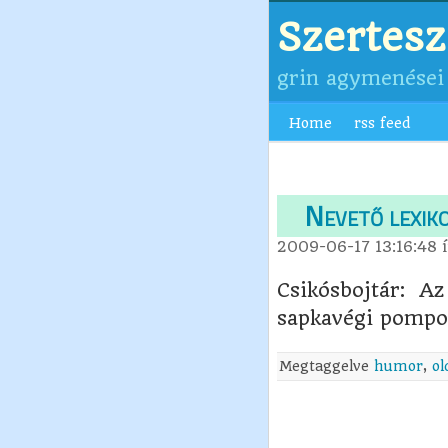
Szertes
grin agymenései
Home
rss feed
Nevető lexiko
2009-06-17 13:16:48
í
Csikósbojtár: Az
sapkavégi pompo
Megtaggelve
humor
,
ol