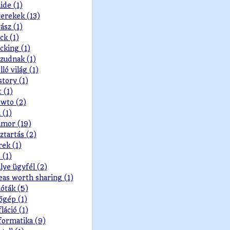
ide (1)
erekek (13)
ász (1)
ck (1)
cking (1)
zudnak (1)
lló világ (1)
story (1)
t (1)
wto (2)
 (1)
mor (19)
ztartás (2)
rek (1)
 (1)
lye ügyfél (2)
eas worth sharing (1)
ióták (5)
őgép (1)
fláció (1)
formatika (9)