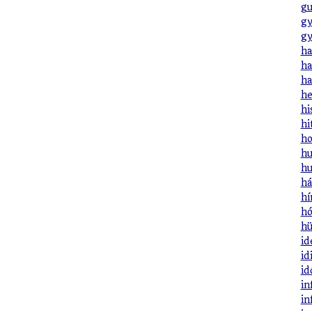
gu
gy
gy
ha
ha
ha
he
hi
hi
ho
hu
hu
há
hí
hó
hü
id
id
id
in
in