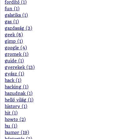
fordító (1)
fun (1)
galatika (1)
gas (1)
gazdaság (3)
geek (8)
gimp (1)
google (4)
gromek (1)
guide (1)
gyerekek (13)
gyász (1)
hack (1)
hacking (1)
hazudnak (1)
helló világ (1)
history (1)
hit (1)
howto (2)
hu (1)
humor (19)