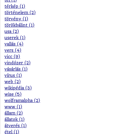
tél (1)
térkép (1)
történelem (2)
törvény (1)
törökbálint (1)
usa (2)
userek (1)
vallás (4)
vers (4)
vicc (9)
vindózer (2)
vásárlás (1)
vírus (1)
web (2)
wikipédia (3)
wise (5)
wolframalpha (2)
www (1)
állam (2)
állatok (1)
átverés (1)
étel (1)