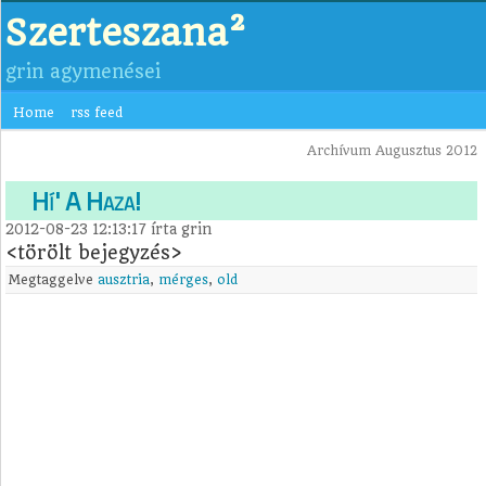
Szerteszana²
grin agymenései
Home
rss feed
Archívum Augusztus 2012
Hí' A Haza!
2012-08-23 12:13:17
írta
grin
<törölt bejegyzés>
Megtaggelve
ausztria
,
mérges
,
old