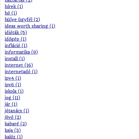
háztartás (2)
hírek (1)
hó (1)
hülye ügyfél (2)
ideas worth sharing (1)
idióták (5)
időgép (1)
infláció (1)
informatika (9)
install (1)
internet (16)
internetadó (1)
ipv4 (1)
ipv6 (1)
iskola (1)
jog (11)
jár (1)
jótanács (1)
jövő (2)
kabaré (2)
kaja (3)
kalóz (1)