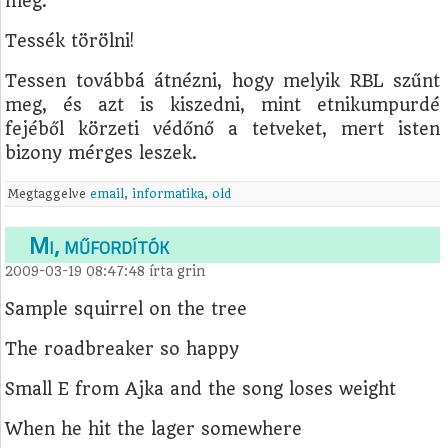
meg.
Tessék törölni!
Tessen továbbá átnézni, hogy melyik RBL szűnt
meg, és azt is kiszedni, mint etnikumpurdé
fejéből körzeti védőnő a tetveket, mert isten
bizony mérges leszek.
Megtaggelve
email
,
informatika
,
old
Mi, műfordítók
2009-03-19 08:47:48
írta
grin
Sample squirrel on the tree
The roadbreaker so happy
Small E from Ajka and the song loses weight
When he hit the lager somewhere