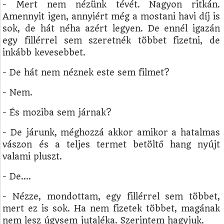
- Mert nem nézünk tévét. Nagyon ritkán.
Amennyit igen, annyiért még a mostani havi díj is
sok, de hát néha azért legyen. De ennél igazán
egy fillérrel sem szeretnék többet fizetni, de
inkább kevesebbet.
- De hát nem néznek este sem filmet?
- Nem.
- És moziba sem járnak?
- De járunk, méghozzá akkor amikor a hatalmas
vászon és a teljes termet betöltő hang nyújt
valami pluszt.
- De....
- Nézze, mondottam, egy fillérrel sem többet,
mert ez is sok. Ha nem fizetek többet, magának
nem lesz úgysem jutaléka. Szerintem hagyjuk.