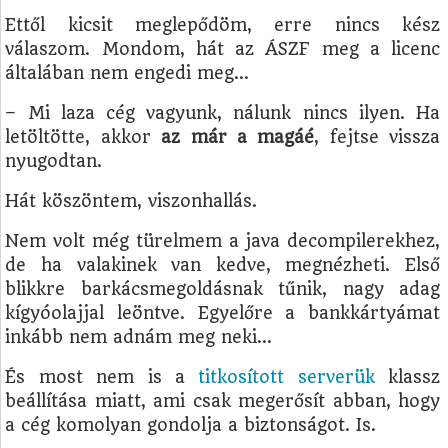
Ettől kicsit meglepődöm, erre nincs kész
válaszom. Mondom, hát az ÁSZF meg a licenc
általában nem engedi meg...
– Mi laza cég vagyunk, nálunk nincs ilyen. Ha
letöltötte, akkor
az már a magáé
, fejtse vissza
nyugodtan.
Hát köszöntem, viszonhallás.
Nem volt még türelmem a java decompilerekhez,
de ha valakinek van kedve, megnézheti. Első
blikkre barkácsmegoldásnak tűnik, nagy adag
kígyóolajjal leöntve. Egyelőre a bankkártyámat
inkább nem adnám meg neki...
És most nem is a
titkosított serverük
klassz
beállítása miatt, ami csak megerősít abban, hogy
a cég komolyan gondolja a biztonságot. Is.