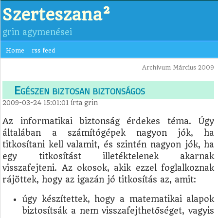
Szerteszana²
grin agymenései
Home
rss feed
Archívum Március 2009
Egészen biztosan biztonságos
2009-03-24 15:01:01
írta
grin
Az informatikai biztonság érdekes téma. Úgy
általában a számítógépek nagyon jók, ha
titkosítani kell valamit, és szintén nagyon jók, ha
egy titkosítást illetéktelenek akarnak
visszafejteni. Az okosok, akik ezzel foglalkoznak
rájöttek, hogy az igazán jó titkosítás az, amit:
úgy készítettek, hogy a matematikai alapok
biztosítsák a nem visszafejthetőséget, vagyis