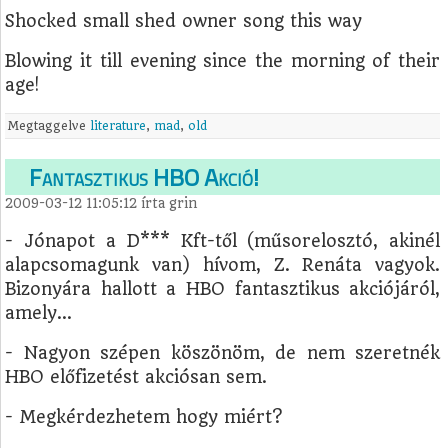
Shocked small shed owner song this way
Blowing it till evening since the morning of their
age!
Megtaggelve
literature
,
mad
,
old
Fantasztikus HBO Akció!
2009-03-12 11:05:12
írta
grin
- Jónapot a D*** Kft-től (műsorelosztó, akinél
alapcsomagunk van) hívom, Z. Renáta vagyok.
Bizonyára hallott a HBO fantasztikus akciójáról,
amely...
- Nagyon szépen köszönöm, de nem szeretnék
HBO előfizetést akciósan sem.
- Megkérdezhetem hogy miért?