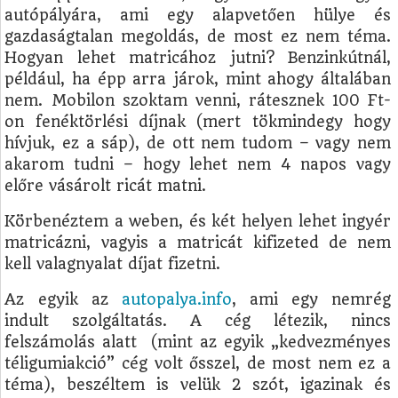
autópályára, ami egy alapvetően hülye és
gazdaságtalan megoldás, de most ez nem téma.
Hogyan lehet matricához jutni? Benzinkútnál,
például, ha épp arra járok, mint ahogy általában
nem. Mobilon szoktam venni, rátesznek 100 Ft-
on fenéktörlési díjnak (mert tökmindegy hogy
hívjuk, ez a sáp), de ott nem tudom – vagy nem
akarom tudni – hogy lehet nem 4 napos vagy
előre vásárolt ricát matni.
Körbenéztem a weben, és két helyen lehet ingyér
matricázni, vagyis a matricát kifizeted de nem
kell valagnyalat díjat fizetni.
Az egyik az
autopalya.info
, ami egy nemrég
indult szolgáltatás. A cég létezik, nincs
felszámolás alatt
(mint az egyik „kedvezményes
téligumiakció” cég volt ősszel, de most nem ez a
téma), beszéltem is velük 2 szót, igazinak és