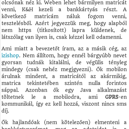
olcsónak néz ki. Weben lehet bármilyen matricát
venni, K&H kezeli a bankkártyás részt. A
következő matricám náluk fogom venni,
tesztelésből. Azért jegyezzük meg, hogy alapból
nem https (titkosított) lapra küldenek, de
látszólag van ilyen is, csak kézzel kell odamenni.
Ami miatt a bevezetőt íram, az a másik cég, az
izishop
. Nem állítom, hogy ennél bárgyúbb nevet
gyorsan tudnák kitalálni, de végülis tényleg
mindegy (csak nehéz megjgyezni). Ők mobilon
árulnak mindent, a matricától az akármikig,
matrica tekintetében szintén nulla forintos
sáppal. Azonban ők egy Java alkalmazást
töltetnek le a mobilodra, ami
GPRS
-en
kommunikál, így ez kell hozzá, viszont nincs sms
díj.
Ők hajlandóak (nem kötelezően) elmenteni a