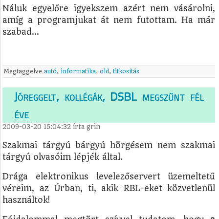
Náluk egyelőre igyekszem azért nem vásárolni,
amíg a programjukat át nem futottam. Ha már
szabad...
Megtaggelve
autó
,
informatika
,
old
,
titkosítás
Jóreggelt, kollégák, DSBL megszűnt fél
éve
2009-03-20 15:04:32
írta
grin
Szakmai tárgyú bárgyú hörgésem nem szakmai
tárgyú olvasóim lépjék által.
Drága elektronikus levelezőservert üzemeltetű
véreim, az Úrban, ti, akik RBL-eket közvetlenül
használtok!