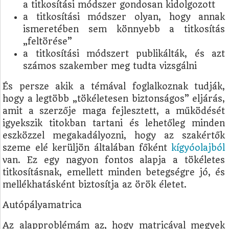
a titkosítási módszer gondosan kidolgozott
a titkosítási módszer olyan, hogy annak
ismeretében sem könnyebb a titkosítás
„feltörése”
a titkosítási módszert publikálták, és azt
számos szakember meg tudta vizsgálni
És persze akik a témával foglalkoznak tudják,
hogy a legtöbb „tökéletesen biztonságos” eljárás,
amit a szerzője maga fejlesztett, a működését
igyekszik titokban tartani és lehetőleg minden
eszközzel megakadályozni, hogy az szakértők
szeme elé kerüljön általában főként
kígyóolajból
van. Ez egy nagyon fontos alapja a tökéletes
titkosításnak, emellett minden betegségre jó, és
mellékhatásként biztosítja az örök életet.
Autópályamatrica
Az alapproblémám az, hogy matricával megyek