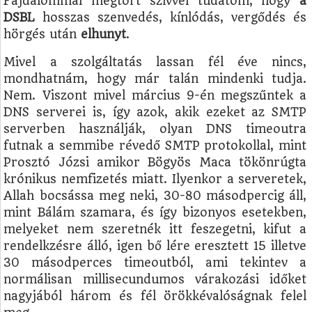
Fájdalommal megtört szívvel tudatom, hogy
a
DSBL
hosszas szenvedés, kínlódás, vergődés és
hörgés után
elhunyt
.
Mivel a szolgáltatás lassan fél éve nincs,
mondhatnám, hogy már talán mindenki tudja.
Nem. Viszont mivel március 9-én megszűntek a
DNS serverei is, így azok, akik ezeket az SMTP
serverben használják, olyan DNS timeoutra
futnak a semmibe révedő SMTP protokollal, mint
Prosztó Józsi amikor Bögyös Maca tökönrúgta
krónikus nemfizetés miatt. Ilyenkor a serveretek,
Allah bocsássa meg neki, 30-80 másodpercig áll,
mint Bálám szamara, és így bizonyos esetekben,
melyeket nem szeretnék itt feszegetni, kifut a
rendelkzésre álló, igen bő lére eresztett 15 illetve
30 másodperces timeoutból, ami tekintev a
normálisan millisecundumos várakozási időket
nagyjából három és fél örökkévalóságnak felel