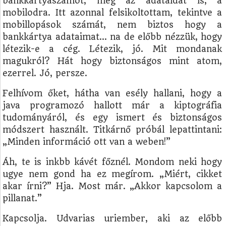
bankkártyaszámot, meg az adataidat is, a
mobilodra. Itt azonnal felsikoltottam, tekintve a
mobillopások számát, nem biztos hogy a
bankkártya adataimat... na de előbb nézzük, hogy
létezik-e a cég. Létezik, jó. Mit mondanak
magukról? Hát hogy biztonságos mint atom,
ezerrel. Jó, persze.
Felhívom őket, hátha van esély hallani, hogy a
java programozó hallott már a kiptográfia
tudományáról, és egy ismert és biztonságos
módszert használt. Titkárnő próbál lepattintani:
„Minden információ ott van a weben!”
Áh, te is inkbb kávét főznél. Mondom neki hogy
ugye nem gond ha ez megírom. „Miért, cikket
akar írni?” Hja. Most már. „Akkor kapcsolom a
pillanat.”
Kapcsolja. Udvarias uriember, aki az előbb